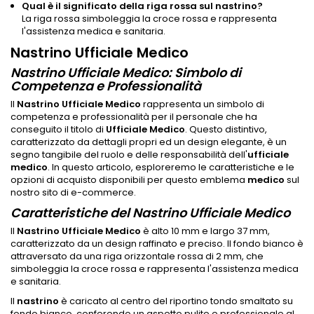
Qual è il significato della riga rossa sul nastrino?
La riga rossa simboleggia la croce rossa e rappresenta
l'assistenza medica e sanitaria.
Nastrino Ufficiale Medico
Nastrino Ufficiale Medico: Simbolo di
Competenza e Professionalità
Il
Nastrino Ufficiale Medico
rappresenta un simbolo di
competenza e professionalità per il personale che ha
conseguito il titolo di
Ufficiale Medico
. Questo distintivo,
caratterizzato da dettagli propri ed un design elegante, è un
segno tangibile del ruolo e delle responsabilità dell'
ufficiale
medico
. In questo articolo, esploreremo le caratteristiche e le
opzioni di acquisto disponibili per questo emblema
medico
sul
nostro sito di e-commerce.
Caratteristiche del Nastrino Ufficiale Medico
Il
Nastrino Ufficiale Medico
è alto 10 mm e largo 37 mm,
caratterizzato da un design raffinato e preciso. Il fondo bianco è
attraversato da una riga orizzontale rossa di 2 mm, che
simboleggia la croce rossa e rappresenta l'assistenza medica
e sanitaria.
Il
nastrino
è caricato al centro del riportino tondo smaltato su
fondo bianco, conferendo un aspetto pulito e professionale al