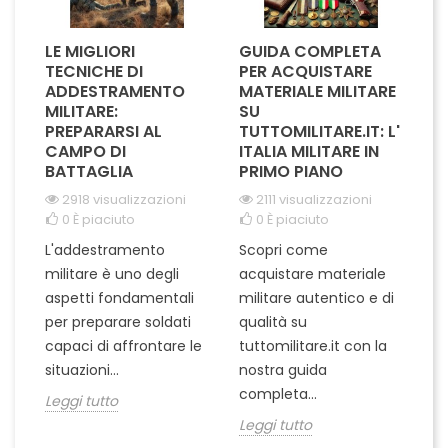
LE MIGLIORI
GUIDA COMPLETA
L
A
TECNICHE DI
PER ACQUISTARE
I
IL
ADDESTRAMENTO
MATERIALE MILITARE
S
MILITARE:
SU
M
I
PREPARARSI AL
TUTTOMILITARE.IT: L'
CAMPO DI
ITALIA MILITARE IN
BATTAGLIA
PRIMO PIANO
L'
2918 visualizzazioni
2111 visualizzazioni
ra
0
È piaciuto
0
È piaciuto
pu
L'addestramento
Scopri come
te
militare è uno degli
acquistare materiale
ta
un
aspetti fondamentali
militare autentico e di
ci
in
per preparare soldati
qualità su
Le
capaci di affrontare le
tuttomilitare.it con la
situazioni...
nostra guida
completa...
Leggi tutto
Leggi tutto