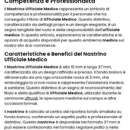
Competenza e Professionalità
Il
Nastrino Ufficiale Medico
rappresenta un simbolo di
competenza e professionalità per il personale che ha
conseguito il titolo di
Ufficiale Medico
. Questo distintivo,
caratterizzato da dettagli propri e un design elegante, è un
segno tangibile del ruolo e delle responsabilità dell'
ufficiale
medico
. In questo articolo, esploreremo le caratteristiche e le
opzioni di acquisto disponibili per questo emblema
medico
sul
nostro sito di e-commerce.
Caratteristiche e Benefici del Nastrino
Ufficiale Medico
Il
Nastrino Ufficiale Medico
è alto 10 mm e largo 37 mm,
caratterizzato da un design raffinato e preciso. Il fondo bianco è
attraversato da una riga orizzontale rossa di 2 mm, che
simboleggia la croce rossa e rappresenta l'assistenza medica
e sanitaria. Questo distintivo è un segno di riconoscimento del
titolo e della qualifica di
Ufficiale Medico
, utilizzato durante le
cerimonie
ufficiali
, le operazioni mediche sul campo e altre
occasioni formali.
Il
nastrino
è caricato al centro del riportino tondo smaltato su
fondo bianco, conferendo un aspetto pulito e professionale al
distintivo. Questo
nastrino
è disponibile nel formato 37 mm e
può essere confezionato nel formato regolare piatto o nella