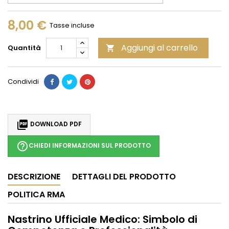
8,00 €
Tasse incluse
Aggiungi al carrello
Quantità

Condividi

DOWNLOAD PDF
help_outline
CHIEDI INFORMAZIONI SUL PRODOTTO
DESCRIZIONE
DETTAGLI DEL PRODOTTO
POLITICA RMA
Nastrino Ufficiale Medico: Simbolo di