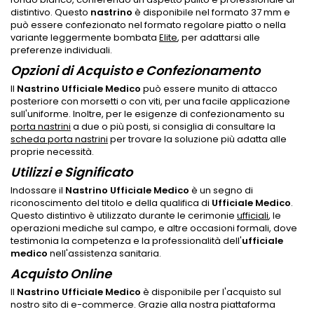
distintivo. Questo
nastrino
è disponibile nel formato 37 mm e
può essere confezionato nel formato regolare piatto o nella
variante leggermente bombata
Elite
, per adattarsi alle
preferenze individuali.
Opzioni di Acquisto e Confezionamento
Il
Nastrino Ufficiale Medico
può essere munito di attacco
posteriore con morsetti o con viti, per una facile applicazione
sull'uniforme. Inoltre, per le esigenze di confezionamento su
porta nastrini
a due o più posti, si consiglia di consultare la
scheda porta nastrini
per trovare la soluzione più adatta alle
proprie necessità.
Utilizzi e Significato
Indossare il
Nastrino Ufficiale Medico
è un segno di
riconoscimento del titolo e della qualifica di
Ufficiale Medico
.
Questo distintivo è utilizzato durante le cerimonie
ufficiali
, le
operazioni mediche sul campo, e altre occasioni formali, dove
testimonia la competenza e la professionalità dell'
ufficiale
medico
nell'assistenza sanitaria.
Acquisto Online
Il
Nastrino Ufficiale Medico
è disponibile per l'acquisto sul
nostro sito di e-commerce. Grazie alla nostra piattaforma