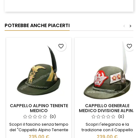
POTREBBE ANCHE PIACERTI
<
>
favorite_border
favorite_border
CAPPELLO ALPINO TENENTE
CAPPELLO GENERALE
MEDICO
MEDICO DIVISIONE ALPINA
(0)
(0)
Scopri il fascino senza tempo
Scopri l'eleganza e la
del "Cappello Alpino Tenente
tradizione con il Cappello
Medico", un accessorio che
Generale Medico Divisione
235,00 €
239,00 €