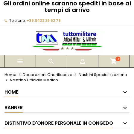
Gli ordini online saranno spediti in base ai
×
×
×
tempi di arrivo
My wishlists
Crea lista dei desideri
Accedi
Telefono:
+39.0432 29 52 79
Create new list
add_circle_outline
Devi avere effettuato l'accesso per salvare dei
Nome lista dei desideri
prodotti nella tua lista dei desideri.
Annulla
Accedi
Annulla
Crea lista dei desideri
0



shopping_cart
Home
Decorazioni Onorificenze
Nastrini Specializzazione
Nastrino Ufficiale Medico
HOME
BANNER
DISTINTIVO D'ONORE PERSONALE IN CONGEDO