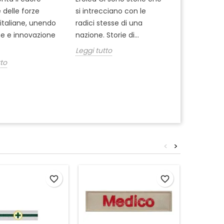
equipaggia
 delle forze
si intrecciano con le
militare, sce
i italiane, unendo
radici stesse di una
fondina gius
ne e innovazione
nazione. Storie di...
uso borghes
Leggi tutto
decisione...
tto
Leggi tutto
<
>
favorite_border
favorite_border