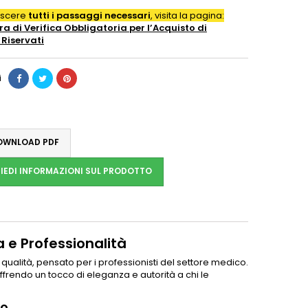
oscere
tutti i passaggi necessari
, visita la pagina:
a di Verifica Obbligatoria per l’Acquisto di
Riservati
i
WNLOAD PDF
IEDI INFORMAZIONI SUL PRODOTTO
a e Professionalità
qualità, pensato per i professionisti del settore medico.
ffrendo un tocco di eleganza e autorità a chi le
co