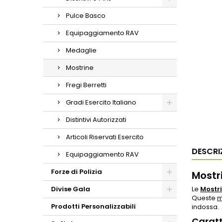
Pulce Basco
Equipaggiamento RAV
Medaglie
Mostrine
Fregi Berretti
Gradi Esercito Italiano
Distintivi Autorizzati
Articoli Riservati Esercito
DESCRI
Equipaggiamento RAV
Forze di Polizia
Mostri
Divise Gala
Le
Mostr
Queste
m
Prodotti Personalizzabili
indossa.
Caratt