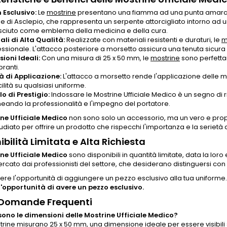
 Esclusivo:
Le
mostrine
presentano una fiamma ad una punta amaranto,
e di Asclepio, che rappresenta un serpente attorcigliato intorno ad
sciuto come emblema della medicina e della cura.
ali di Alta Qualità:
Realizzate con materiali resistenti e duraturi, le
m
ssionale. L'attacco posteriore a morsetto assicura una tenuta sicura 
ioni Ideali:
Con una misura di 25 x 50 mm, le
mostrine
sono perfettam
ranti.
tà di Applicazione:
L'attacco a morsetto rende l'applicazione delle 
ilità su qualsiasi uniforme.
o di Prestigio:
Indossare le Mostrine Ufficiale Medico è un segno di
ineando la professionalità e l'impegno del portatore.
ne Ufficiale Medico
non sono solo un accessorio, ma un vero e prop
tudiato per offrire un prodotto che rispecchi l'importanza e la seriet
ibilità Limitata e Alta Richiesta
ne Ufficiale Medico
sono disponibili in quantità limitate, data la lo
ercato dai professionisti del settore, che desiderano distinguersi con 
re l'opportunità di aggiungere un pezzo esclusivo alla tua uniforme
l'opportunità di avere un pezzo esclusivo.
 Domande Frequenti
sono le dimensioni delle Mostrine Ufficiale Medico?
trine misurano 25 x 50 mm, una dimensione ideale per essere visibili 