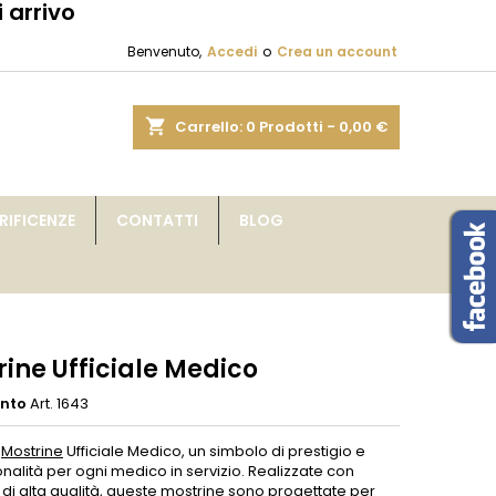
 arrivo
×
×
×
Benvenuto,
Accedi
o
Crea un account
sta
shopping_cart
Carrello:
0
Prodotti - 0,00 €
i
IFICENZE
CONTATTI
BLOG
i
ine Ufficiale Medico
ento
Art. 1643
e
Mostrine
Ufficiale Medico, un simbolo di prestigio e
nalità per ogni medico in servizio. Realizzate con
 di alta qualità, queste
mostrine
sono progettate per