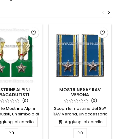
<
>
Nuovo
favorite_border
favorite_border
TRINE ALPINI
MOSTRINE 85° RAV
M
RACADUTISTI
VERONA
REGGIM
TARGE
(0)
(0)
 le Mostrine Alpini
Scopri le mostrine del 85°
Le Most
tisti, un simbolo di
RAV Verona, un accessorio
Supp
gio e avventura.
distintivo che celebra
“Bondon
giungi al carrello
Aggiungi al carrello
Ag


ate con materiali di
l'orgoglio e la tradizione
rep
 qualità, queste
militare. Realizzate con
dell’Eser
Più
Più
ne rappresentano
materiali di alta qualità,
alle a