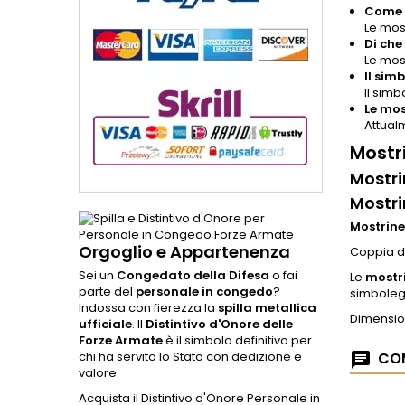
Come s
Le most
Di che
Le most
Il sim
Il sim
Le mos
Attualm
Mostr
Mostri
Mostri
Mostrine
Orgoglio e Appartenenza
Coppia d
Sei un
Congedato della Difesa
o fai
Le
mostr
parte del
personale in congedo
?
simbolegg
Indossa con fierezza la
spilla metallica
Dimensio
ufficiale
. Il
Distintivo d'Onore delle
Forze Armate
è il simbolo definitivo per
chi ha servito lo Stato con dedizione e
COM
valore.
Acquista il Distintivo d'Onore Personale in