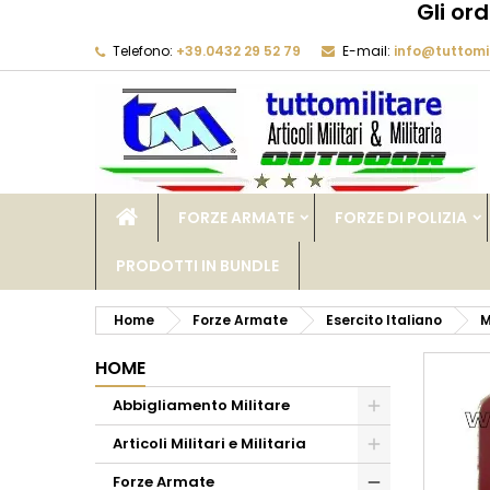
Gli or
Telefono:
+39.0432 29 52 79
E-mail:
info@tuttomil
M
C
A
add_circle_outline
De
No
dei
FORZE ARMATE
FORZE DI POLIZIA
PRODOTTI IN BUNDLE
Home
Forze Armate
Esercito Italiano
M
HOME
Abbigliamento Militare
Articoli Militari e Militaria
Forze Armate