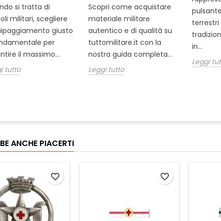
do si tratta di
Scopri come acquistare
pulsante
oli militari, scegliere
materiale militare
terrestr
uipaggiamento giusto
autentico e di qualità su
tradizio
ondamentale per
tuttomilitare.it con la
in...
ntire il massimo...
nostra guida completa...
Leggi tu
i tutto
Leggi tutto
BE ANCHE PIACERTI
favorite_border
favorite_border