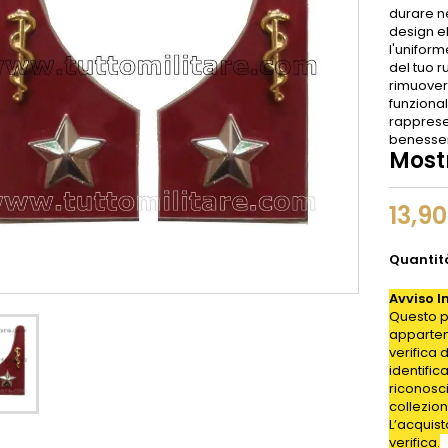
durare n
design e
l'unifor
del tuo r
rimuover
funzionali
rappresen
benesse
Mostr
13,9
Quantit
Avviso I
Questo p
appartene
verifica 
identific
riconosc
collezion
L’acquis
verifica.