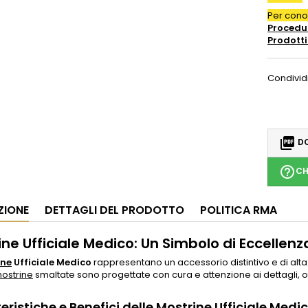
Per con
Procedur
Prodotti
Condivid

DO
help_outline
CH
ZIONE
DETTAGLI DEL PRODOTTO
POLITICA RMA
ne Ufficiale Medico: Un Simbolo di Eccellenz
ine
Ufficiale Medico
rappresentano un accessorio distintivo e di alta 
ostrine
smaltate sono progettate con cura e attenzione ai dettagli, o
eristiche e Benefici delle Mostrine Ufficiale Medi