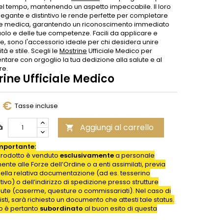
el tempo, mantenendo un aspetto impeccabile. Il loro
legante e distintivo le rende perfette per completare
me medica, garantendo un riconoscimento immediato
uolo e delle tue competenze. Facili da applicare e
e, sono l'accessorio ideale per chi desidera unire
tà e stile. Scegli le
Mostrine
Ufficiale Medico per
tare con orgoglio la tua dedizione alla salute e al
re.
ine Ufficiale Medico
0 €
Tasse incluse
Aggiungi al carrello
à

mportante:
rodotto è venduto
esclusivamente
a personale
nte alle Forze dell’Ordine o a enti assimilati, previa
della relativa documentazione (ad es. tesserino
ativo) o dell’indirizzo di spedizione presso strutture
iute (caserme, questure o commissariati). Nel caso di
isti, sarà richiesto un documento che attesti tale status.
to è pertanto
subordinato
al buon esito di questa