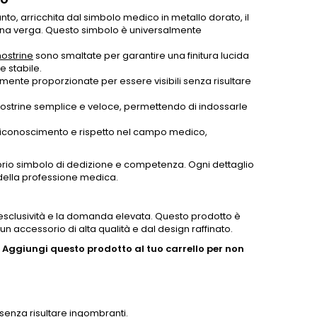
 arricchita dal simbolo medico in metallo dorato, il
 una verga. Questo simbolo è universalmente
ostrine
sono smaltate per garantire una finitura lucida
e stabile.
ente proporzionate per essere visibili senza risultare
mostrine semplice e veloce, permettendo di indossarle
 riconoscimento e rispetto nel campo medico,
rio simbolo di dedizione e competenza. Ogni dettaglio
à della professione medica.
ro esclusività e la domanda elevata. Questo prodotto è
un accessorio di alta qualità e dal design raffinato.
.
Aggiungi questo prodotto al tuo carrello per non
senza risultare ingombranti.