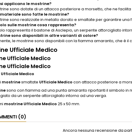
i applicano le mostrine?
rine sono dotate di un attacco posteriore a morsetto, che ne facilita 
 materiale sono fatte le mostrine?
rine sono realizzate in metallo dorato e smaltate per garantire una fi
bolo sulle mostrine cosa rappresenta?
bolo rappresenta il bastone di Asclepio, un serpente attorcigliato in
trine sono disponibili in altre varianti di colore?
ente, le mostrine sono disponibili con la fiamma amaranto, che è il co
ine Ufficiale Medico
ne Ufficiale Medico
ne Ufficiale Medico
 Ufficiale Medico
i
mostrine
smaltate
Ufficiale Medico
con attacco posteriore a mors
ine
sono con fiamma ad una punta amaranto riportanti il simbolo in 
iato da un serpente attorcigliato intorno ad una verga.
ni
mostrine Ufficiale Medico
25 x 50 mm.
MENTI (0)
Ancora nessuna recensione da parte