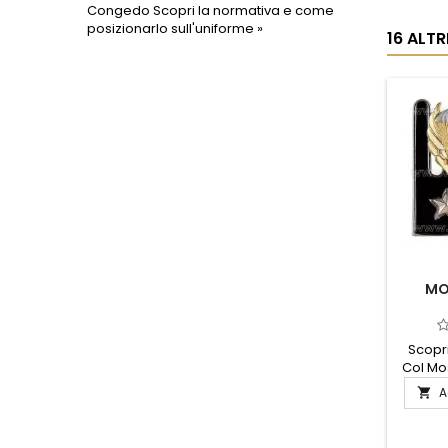
Congedo
Scopri la normativa e come
posizionarlo sull'uniforme »
16 ALT
MO
Scopri
Col Mo
eccel
A

Realizz
alt
mostr