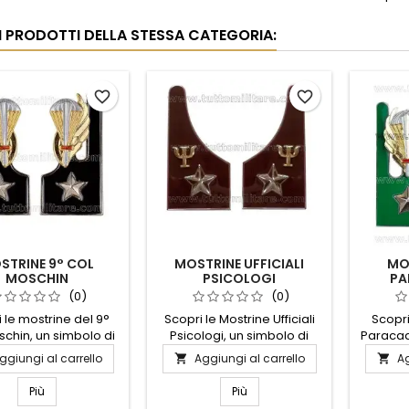
RI PRODOTTI DELLA STESSA CATEGORIA:
favorite_border
favorite_border
STRINE 9° COL
MOSTRINE UFFICIALI
MOS
MOSCHIN
PSICOLOGI
PA
(0)
(0)
 le mostrine del 9°
Scopri le Mostrine Ufficiali
Scopri
schin, un simbolo di
Psicologi, un simbolo di
Paracadu
lenza e coraggio.
professionalità e dedizione
corag
ggiungi al carrello
Aggiungi al carrello
Ag


ate con materiali di
nel campo della psicologia.
Realizz
a qualità, queste
Realizzate con materiali di
alta
Più
Più
ine rappresentano
alta qualità, queste
mostri