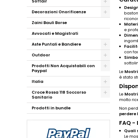
Softair
Design
Decorazioni Onorificenze
baston
ricono
Zaini Bauli Borse
Materi
e profe
Avvocati e Magistrati
Dimens
ingomb
Aste Puntali e Bandiere
Facili
con fac
Outdoor
Simbol
sottol
Prodotti Non Acquistabili con
Paypal
Le
Mostri
è stato s
Italia
Dispon
Croce Rossa 118 Soccorso
Le
Mostri
Sanitario
molto ric
Prodotti in bundle
Non perde
perdere 
FAQ -
Quali 
Le mos