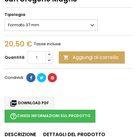
Tipologia
20,50 €
Tasse incluse
Aggiungi al carrello
Quantità

Condividi

DOWNLOAD PDF
help_outline
CHIEDI INFORMAZIONI SUL PRODOTTO
DESCRIZIONE
DETTAGLI DEL PRODOTTO