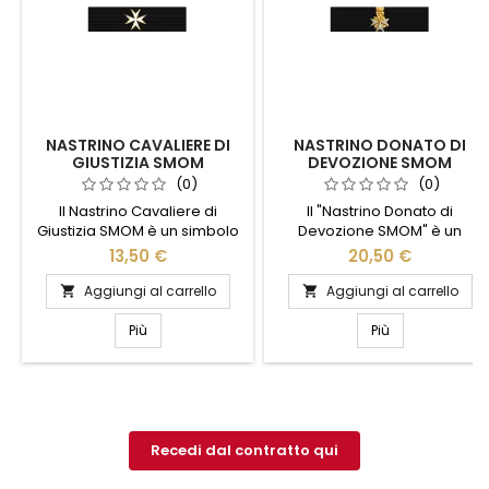
NASTRINO CAVALIERE DI
NASTRINO DONATO DI
GIUSTIZIA SMOM
DEVOZIONE SMOM
(0)
(0)
Il Nastrino Cavaliere di
Il "Nastrino Donato di
Giustizia SMOM è un simbolo
Devozione SMOM" è un
di prestigio e dedizione,
simbolo di eleganza e
13,50 €
20,50 €
rappresentando l'onore e
impegno, perfetto per chi
l'impegno dei membri
desidera esprimere la
Aggiungi al carrello
Aggiungi al carrello


dell'Ordine di Malta.
propria dedizione con stile.
Realizzato con materiali di
Realizzato con materiali di
Più
Più
alta qualità, questo nastrino è
alta qualità, questo nastrino è
caratterizzato da un design
un accessorio distintivo che
elegante e distintivo, perfetto
riflette la tradizione e il
per cerimonie ufficiali e
prestigio dell'Ordine di Malta.
occasioni speciali. Indossarlo
Ideale per cerimonie e
significa portare con sé una...
occasioni speciali, aggiunge
Recedi dal contratto qui
un tocco di...