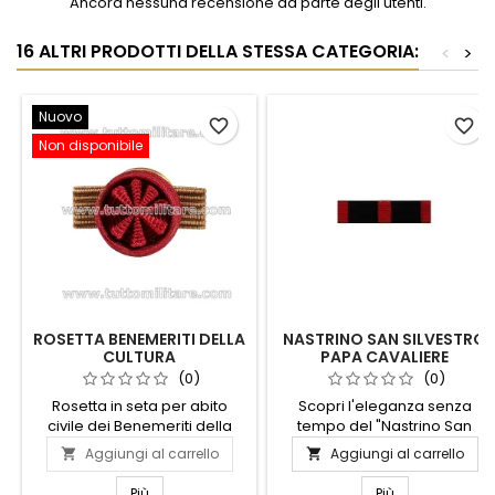
Ancora nessuna recensione da parte degli utenti.
16 ALTRI PRODOTTI DELLA STESSA CATEGORIA:
<
>
Nuovo
favorite_border
favorite_border
Non disponibile
ROSETTA BENEMERITI DELLA
NASTRINO SAN SILVESTRO
CULTURA
PAPA CAVALIERE
(0)
(0)
Rosetta in seta per abito
Scopri l'eleganza senza
civile dei Benemeriti della
tempo del "Nastrino San
Cultura e dell’Arte, realizzata
Silvestro Papa Cavaliere".
Aggiungi al carrello
Aggiungi al carrello


con rosetta centrale rosso
Questo raffinato accessorio
scuro plissettata e gallone
è un omaggio alla tradizione
Più
Più