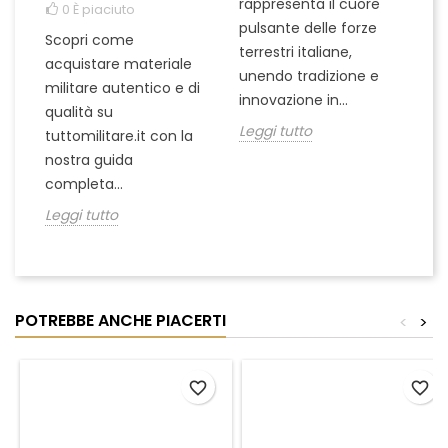
rappresenta il cuore
Er
0
È piaciuto
pulsante delle forze
ch
Scopri come
terrestri italiane,
le
acquistare materiale
unendo tradizione e
na
militare autentico e di
innovazione in...
Le
qualità su
Leggi tutto
tuttomilitare.it con la
nostra guida
completa...
Leggi tutto
POTREBBE ANCHE PIACERTI
<
>
favorite_border
favorite_border