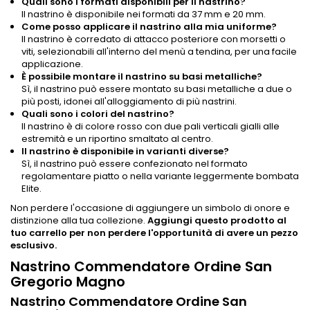
Quali sono i formati disponibili per il nastrino?
Il nastrino è disponibile nei formati da 37 mm e 20 mm.
Come posso applicare il nastrino alla mia uniforme?
Il nastrino è corredato di attacco posteriore con morsetti o
viti, selezionabili all'interno del menù a tendina, per una facile
applicazione.
È possibile montare il nastrino su basi metalliche?
Sì, il nastrino può essere montato su basi metalliche a due o
più posti, idonei all'alloggiamento di più nastrini.
Quali sono i colori del nastrino?
Il nastrino è di colore rosso con due pali verticali gialli alle
estremità e un riportino smaltato al centro.
Il nastrino è disponibile in varianti diverse?
Sì, il nastrino può essere confezionato nel formato
regolamentare piatto o nella variante leggermente bombata
Elite.
Non perdere l'occasione di aggiungere un simbolo di onore e
distinzione alla tua collezione.
Aggiungi questo prodotto al
tuo carrello per non perdere l'opportunità di avere un pezzo
esclusivo.
Nastrino Commendatore Ordine San
Gregorio Magno
Nastrino Commendatore Ordine San