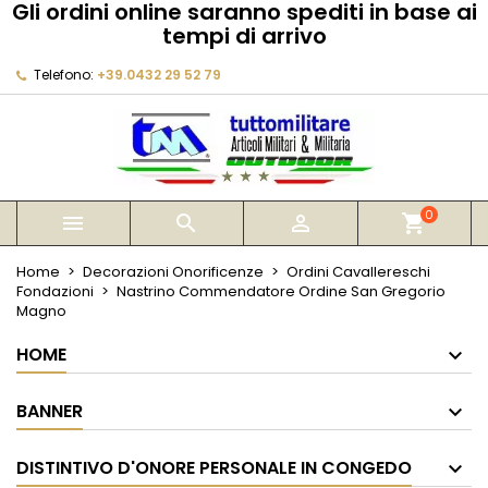
Gli ordini online saranno spediti in base ai
×
×
×
tempi di arrivo
My wishlists
Crea lista dei desideri
Accedi
Telefono:
+39.0432 29 52 79
Create new list
add_circle_outline
Devi avere effettuato l'accesso per salvare dei
Nome lista dei desideri
prodotti nella tua lista dei desideri.
Annulla
Accedi
Annulla
Crea lista dei desideri
0



shopping_cart
Home
Decorazioni Onorificenze
Ordini Cavallereschi
Fondazioni
Nastrino Commendatore Ordine San Gregorio
Magno
HOME
BANNER
DISTINTIVO D'ONORE PERSONALE IN CONGEDO