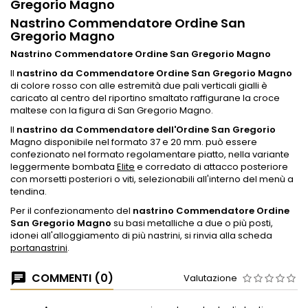
Gregorio Magno
Nastrino Commendatore Ordine San
Gregorio Magno
Nastrino Commendatore Ordine San Gregorio Magno
Il
nastrino da Commendatore Ordine San Gregorio Magno
di colore rosso con alle estremità due pali verticali gialli è
caricato al centro del riportino smaltato raffigurane la croce
maltese con la figura di San Gregorio Magno.
Il
nastrino da Commendatore dell'Ordine San Gregorio
Magno disponibile nel formato 37 e 20 mm. può essere
confezionato nel formato regolamentare piatto, nella variante
leggermente bombata
Elite
e corredato di attacco posteriore
con morsetti posteriori o viti, selezionabili all'interno del menù a
tendina.
Per il confezionamento del
nastrino Commendatore Ordine
San Gregorio Magno
su basi metalliche a due o più posti,
idonei all'alloggiamento di più nastrini, si rinvia alla scheda
portanastrini
.
COMMENTI (0)
Valutazione