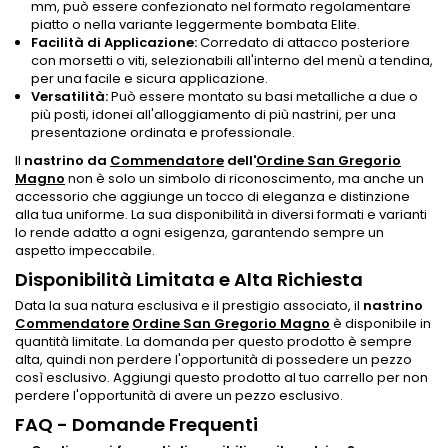
mm, può essere confezionato nel formato regolamentare
piatto o nella variante leggermente bombata Elite.
Facilità di Applicazione:
Corredato di attacco posteriore
con morsetti o viti, selezionabili all'interno del menù a tendina,
per una facile e sicura applicazione.
Versatilità:
Può essere montato su basi metalliche a due o
più posti, idonei all'alloggiamento di più nastrini, per una
presentazione ordinata e professionale.
Il
nastrino da
Commendatore
dell'
Ordine San Gregorio
Magno
non è solo un simbolo di riconoscimento, ma anche un
accessorio che aggiunge un tocco di eleganza e distinzione
alla tua uniforme. La sua disponibilità in diversi formati e varianti
lo rende adatto a ogni esigenza, garantendo sempre un
aspetto impeccabile.
Disponibilità Limitata e Alta Richiesta
Data la sua natura esclusiva e il prestigio associato, il
nastrino
Commendatore
Ordine San Gregorio Magno
è disponibile in
quantità limitate. La domanda per questo prodotto è sempre
alta, quindi non perdere l'opportunità di possedere un pezzo
così esclusivo. Aggiungi questo prodotto al tuo carrello per non
perdere l'opportunità di avere un pezzo esclusivo.
FAQ - Domande Frequenti