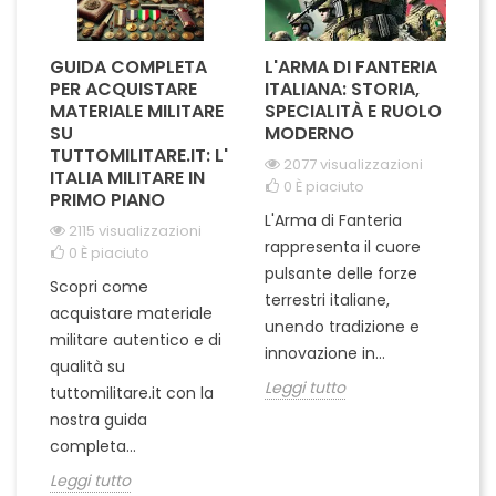
GUIDA COMPLETA
L'ARMA DI FANTERIA
A
PER ACQUISTARE
ITALIANA: STORIA,
T
MATERIALE MILITARE
SPECIALITÀ E RUOLO
V
SU
MODERNO
D
TUTTOMILITARE.IT: L'
2077 visualizzazioni
ITALIA MILITARE IN
0
È piaciuto
PRIMO PIANO
L'Arma di Fanteria
Le
2115 visualizzazioni
rappresenta il cuore
Er
0
È piaciuto
pulsante delle forze
ch
Scopri come
terrestri italiane,
le
acquistare materiale
unendo tradizione e
na
militare autentico e di
innovazione in...
Le
qualità su
Leggi tutto
tuttomilitare.it con la
nostra guida
completa...
Leggi tutto