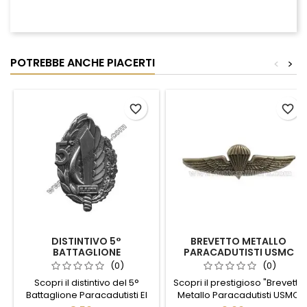
POTREBBE ANCHE PIACERTI
<
>
favorite_border
favorite_border
DISTINTIVO 5°
BREVETTO METALLO
BATTAGLIONE
PARACADUTISTI USMC
PARACADUTISTI EL
MARINES
(0)
(0)
ALAMEIN
Scopri il distintivo del 5°
Scopri il prestigioso "Brevetto
Battaglione Paracadutisti El
Metallo Paracadutisti USMC