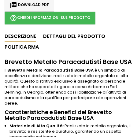

DOWNLOAD PDF
help_outline
CHIEDI INFORMAZIONI SUL PRODOTTO
DESCRIZIONE
DETTAGLI DEL PRODOTTO
POLITICA RMA
Brevetto Metallo Paracadutisti Base USA
Il
Brevetto Metallo
Paracadutisti
Base USA
è un simbolo di
eccellenza e dedizione, realizzato in metallo argentato di alta
qualità. Questo distintivo esclusivo è assegnato al personale
militare che ha superato il rigoroso corso Airborne a Fort
Benning, in Georgia, ottenendo così l'abilitazione all'attività di
paracadutismo e la qualifica per partecipare alle operazioni
aeree.
Caratteristiche e Benefici del Brevetto
Metallo Paracadutisti Base USA
Materiale di Alta Qualità:
Realizzato in metallo argentato, il
brevetto è resistente e duraturo, garantendo un aspetto
impeccabile nel tempo.