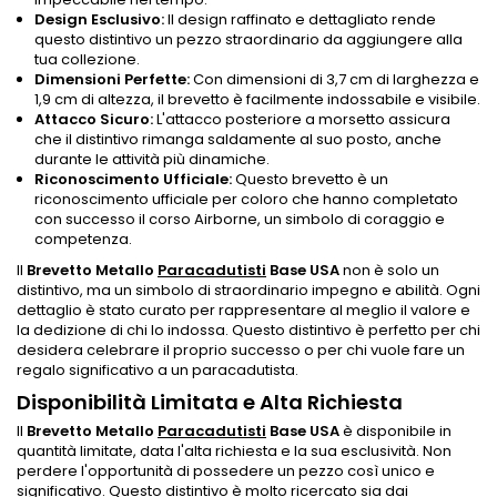
Design Esclusivo:
Il design raffinato e dettagliato rende
questo distintivo un pezzo straordinario da aggiungere alla
tua collezione.
Dimensioni Perfette:
Con dimensioni di 3,7 cm di larghezza e
1,9 cm di altezza, il brevetto è facilmente indossabile e visibile.
Attacco Sicuro:
L'attacco posteriore a morsetto assicura
che il distintivo rimanga saldamente al suo posto, anche
durante le attività più dinamiche.
Riconoscimento Ufficiale:
Questo brevetto è un
riconoscimento ufficiale per coloro che hanno completato
con successo il corso Airborne, un simbolo di coraggio e
competenza.
Il
Brevetto Metallo
Paracadutisti
Base USA
non è solo un
distintivo, ma un simbolo di straordinario impegno e abilità. Ogni
dettaglio è stato curato per rappresentare al meglio il valore e
la dedizione di chi lo indossa. Questo distintivo è perfetto per chi
desidera celebrare il proprio successo o per chi vuole fare un
regalo significativo a un paracadutista.
Disponibilità Limitata e Alta Richiesta
Il
Brevetto Metallo
Paracadutisti
Base USA
è disponibile in
quantità limitate, data l'alta richiesta e la sua esclusività. Non
perdere l'opportunità di possedere un pezzo così unico e
significativo. Questo distintivo è molto ricercato sia dai