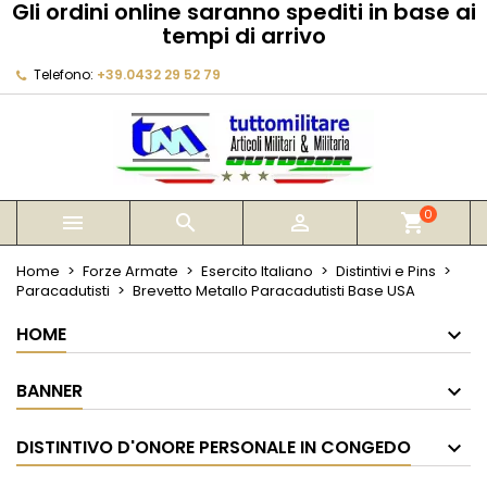
Gli ordini online saranno spediti in base ai
×
×
×
tempi di arrivo
My wishlists
Crea lista dei desideri
Accedi
Telefono:
+39.0432 29 52 79
Create new list
add_circle_outline
Devi avere effettuato l'accesso per salvare dei
Nome lista dei desideri
prodotti nella tua lista dei desideri.
Annulla
Accedi
Annulla
Crea lista dei desideri
0



shopping_cart
Home
Forze Armate
Esercito Italiano
Distintivi e Pins
Paracadutisti
Brevetto Metallo Paracadutisti Base USA
HOME
BANNER
DISTINTIVO D'ONORE PERSONALE IN CONGEDO