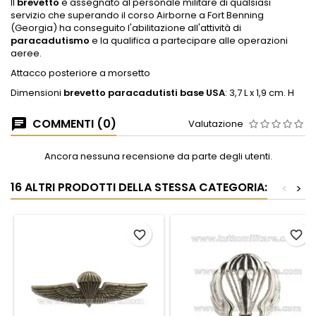
Il
brevetto
è assegnato al personale militare di qualsiasi
servizio che superando il corso Airborne a Fort Benning
(Georgia) ha conseguito l'abilitazione all'attività di
paracadutismo
e la qualifica a partecipare alle operazioni
aeree.
Attacco posteriore a morsetto
Dimensioni
brevetto paracadutisti base USA
: 3,7 L x 1,9 cm. H
COMMENTI (0)
Valutazione
Ancora nessuna recensione da parte degli utenti.
16 ALTRI PRODOTTI DELLA STESSA CATEGORIA:
<
>
favorite_border
favorite_border