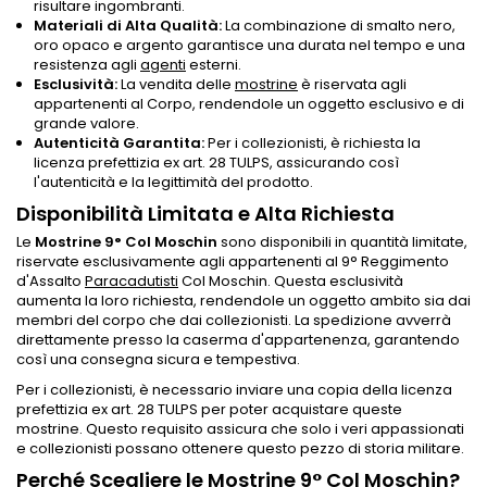
risultare ingombranti.
Materiali di Alta Qualità:
La combinazione di smalto nero,
oro opaco e argento garantisce una durata nel tempo e una
resistenza agli
agenti
esterni.
Esclusività:
La vendita delle
mostrine
è riservata agli
appartenenti al Corpo, rendendole un oggetto esclusivo e di
grande valore.
Autenticità Garantita:
Per i collezionisti, è richiesta la
licenza prefettizia ex art. 28 TULPS, assicurando così
l'autenticità e la legittimità del prodotto.
Disponibilità Limitata e Alta Richiesta
Le
Mostrine 9° Col Moschin
sono disponibili in quantità limitate,
riservate esclusivamente agli appartenenti al 9° Reggimento
d'Assalto
Paracadutisti
Col Moschin. Questa esclusività
aumenta la loro richiesta, rendendole un oggetto ambito sia dai
membri del corpo che dai collezionisti. La spedizione avverrà
direttamente presso la caserma d'appartenenza, garantendo
così una consegna sicura e tempestiva.
Per i collezionisti, è necessario inviare una copia della licenza
prefettizia ex art. 28 TULPS per poter acquistare queste
mostrine. Questo requisito assicura che solo i veri appassionati
e collezionisti possano ottenere questo pezzo di storia militare.
Perché Scegliere le Mostrine 9° Col Moschin?