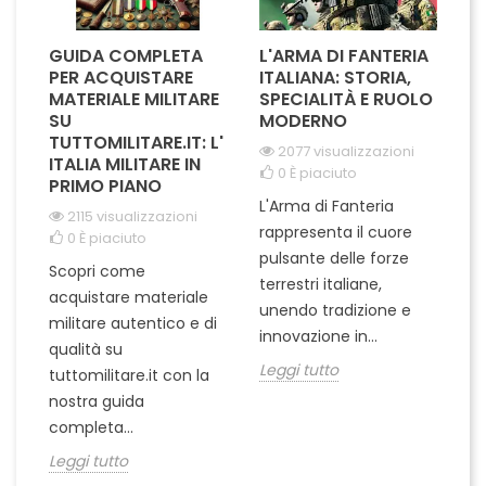
GUIDA COMPLETA
L'ARMA DI FANTERIA
A
A
PER ACQUISTARE
ITALIANA: STORIA,
T
IL
MATERIALE MILITARE
SPECIALITÀ E RUOLO
V
SU
MODERNO
D
I
TUTTOMILITARE.IT: L'
2077 visualizzazioni
ITALIA MILITARE IN
0
È piaciuto
PRIMO PIANO
L'Arma di Fanteria
Le
2115 visualizzazioni
rappresenta il cuore
Er
0
È piaciuto
pulsante delle forze
ch
Scopri come
terrestri italiane,
le
acquistare materiale
ta
unendo tradizione e
na
militare autentico e di
ci
innovazione in...
Le
qualità su
Leggi tutto
tuttomilitare.it con la
nostra guida
completa...
Leggi tutto