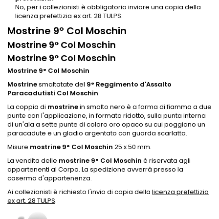
No, per i collezionisti è obbligatorio inviare una copia della
licenza prefettizia ex art. 28 TULPS.
Mostrine 9° Col Moschin
Mostrine 9° Col Moschin
Mostrine 9° Col Moschin
Mostrine 9° Col Moschin
Mostrine
smaltatate del
9° Reggimento d'Assalto
Paracadutisti Col Moschin
.
La coppia di
mostrine
in smalto nero è a forma di fiamma a due
punte con l'applicazione, in formato ridotto, sulla punta interna
di un'ala a sette punte di coloro oro opaco su cui poggiano un
paracadute e un gladio argentato con guarda scarlatta.
Misure
mostrine 9° Col Moschin
25 x 50 mm.
La vendita delle
mostrine 9° Col Moschin
è riservata agli
appartenenti al Corpo. La spedizione avverrà presso la
caserma d'appartenenza.
Ai collezionisti è richiesto l'invio di copia della
licenza prefettizia
ex art. 28 TULPS
.