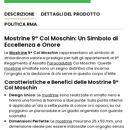
DESCRIZIONE
DETTAGLI DEL PRODOTTO
POLITICA RMA
Mostrine 9° Col Moschin: Un Simbolo di
Eccellenza e Onore
Le
Mostrine
9° Col Moschin
rappresentano un simbolo di
straordinario valore e prestigio per tutti gli appartenenti al 9°
Reggimento d'Assalto
Paracadutisti
Col Moschin. Queste
mostrine
smaltate sono un segno distintivo che incarna
l'orgoglio e la dedizione di chi serve in questo corpo d'élite.
Caratteristiche e Benefici delle Mostrine 9°
Col Moschin
Design Unico:
Le
mostrine
sono realizzate in smalto nero e
hanno una forma di fiamma a due punte. Sulla punta interna
è applicata un'ala a sette punte di colore oro opaco, su cui
poggiano un paracadute e un gladio argentato con guarda
scarlatta.
Dimensioni Perfette:
Le
mostrine
misurano 25 x 50 mm, una
dimensione ideale per essere indossate con orgoglio senza