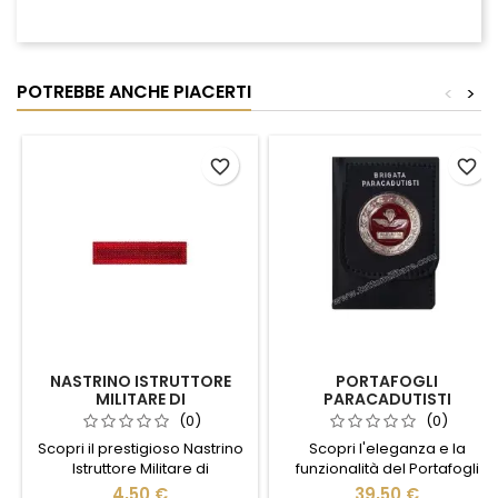
POTREBBE ANCHE PIACERTI
<
>
favorite_border
favorite_border
NASTRINO ISTRUTTORE
PORTAFOGLI
MILITARE DI
PARACADUTISTI
PARACADUTISMO
(0)
(0)
Scopri il prestigioso Nastrino
Scopri l'eleganza e la
Istruttore Militare di
funzionalità del Portafogli
Paracadutismo, simbolo di
Paracadutisti, un accessorio
4,50 €
39,50 €