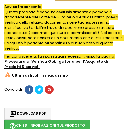
Avviso Importante:
Questo prodotto è venduto
esclusivamente
a personale
appartenente alle Forze dell’Ordine o a enti assimilati, previa
verifica della relativa documentazione (ad es. tesserino
identificativo) o dell’indirizzo di spedizione presso strutture
riconosciute (caserme, questure o commissariati). Nel caso di
collezionisti, sarà richiesto un documento che attesti tale status.
L’acquisto è pertanto
subordinato
al buon esito di questa
verifica.
Per conoscere
tutti i passaggi necessari
, visita la pagina:
Procedura di Verifica Obbligatoria per l’Acquisto di
Prodotti
Riservati

Ultimi articoli in magazzino
Condividi

DOWNLOAD PDF
help_outline
CHIEDI INFORMAZIONI SUL PRODOTTO