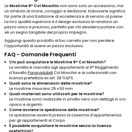
Le
Mostrine 9° Col Moschin
non sono solo un accessorio, ma
un simbolo di onore, coraggio e dedizione. Indossarle significa
far parte di una tradizione di eccellenza e di servizio al paese.
La loro qualità superiore e il design esclusivo le rendono un
pezzo unico e prezioso, perfetto per chi desidera portare con
sé un segno tangibile del proprio impegno.
Aggiungi questo prodotto al tuo carrello per non perdere
l'opportunità di avere un pezzo esclusivo.
FAQ - Domande Frequenti
Chi può acquistare le Mostrine 9° Col Moschin?
La vendita è riservata agli appartenenti al 9° Reggimento
d'Assalto
Paracadutisti
Col Moschin e ai collezionisti con
licenza prefettizia ex art. 28 TULPS.
Quali sono le dimensioni delle mostrine?
Le mostrine misurano 25 x 50 mm.
Quali materiali sono utilizzati per le mostrine?
Le mostrine sono realizzate in smalto nero con dettagli in oro
opaco e argento.
Come avviene la spedizione delle mostrine?
La spedizione avverrà presso la caserma d'appartenenza
per gli appartenenti al Corpo.
È possibile acquistare le mostrine senza la licenza
prefettizia?