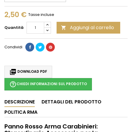
2,50 €
Tasse incluse
Aggiungi al carrello
Quantità

Condividi

DOWNLOAD PDF
help_outline
CHIEDI INFORMAZIONI SUL PRODOTTO
DESCRIZIONE
DETTAGLI DEL PRODOTTO
POLITICA RMA
Panno Rosso Arma Carabinieri: