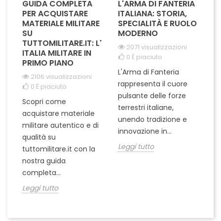
GUIDA COMPLETA
L'ARMA DI FANTERIA
A
PER ACQUISTARE
ITALIANA: STORIA,
T
MATERIALE MILITARE
SPECIALITÀ E RUOLO
V
SU
MODERNO
D
TUTTOMILITARE.IT: L'
2071 visualizzazioni
ITALIA MILITARE IN
0
È piaciuto
PRIMO PIANO
L'Arma di Fanteria
Le
2106 visualizzazioni
rappresenta il cuore
Er
0
È piaciuto
pulsante delle forze
ch
Scopri come
terrestri italiane,
le
acquistare materiale
unendo tradizione e
na
militare autentico e di
innovazione in...
Le
qualità su
Leggi tutto
tuttomilitare.it con la
nostra guida
completa...
Leggi tutto