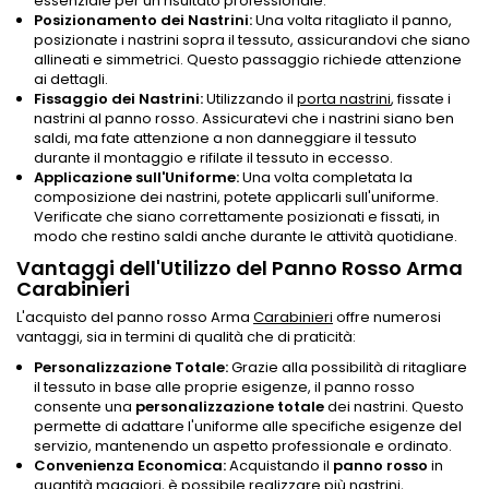
essenziale per un risultato professionale.
Posizionamento dei Nastrini:
Una volta ritagliato il panno,
posizionate i nastrini sopra il tessuto, assicurandovi che siano
allineati e simmetrici. Questo passaggio richiede attenzione
ai dettagli.
Fissaggio dei Nastrini:
Utilizzando il
porta nastrini
, fissate i
nastrini al panno rosso. Assicuratevi che i nastrini siano ben
saldi, ma fate attenzione a non danneggiare il tessuto
durante il montaggio e rifilate il tessuto in eccesso.
Applicazione sull'Uniforme:
Una volta completata la
composizione dei nastrini, potete applicarli sull'uniforme.
Verificate che siano correttamente posizionati e fissati, in
modo che restino saldi anche durante le attività quotidiane.
Vantaggi dell'Utilizzo del Panno Rosso Arma
Carabinieri
L'acquisto del panno rosso Arma
Carabinieri
offre numerosi
vantaggi, sia in termini di qualità che di praticità:
Personalizzazione Totale:
Grazie alla possibilità di ritagliare
il tessuto in base alle proprie esigenze, il panno rosso
consente una
personalizzazione totale
dei nastrini. Questo
permette di adattare l'uniforme alle specifiche esigenze del
servizio, mantenendo un aspetto professionale e ordinato.
Convenienza Economica:
Acquistando il
panno rosso
in
quantità maggiori, è possibile realizzare più nastrini,