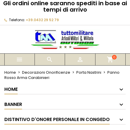
Gli ordini online saranno spediti in base ai
×
×
×
tempi di arrivo
My wishlists
Crea lista dei desideri
Accedi
Telefono:
+39.0432 29 52 79
Create new list
add_circle_outline
Devi avere effettuato l'accesso per salvare dei
Nome lista dei desideri
prodotti nella tua lista dei desideri.
Annulla
Accedi
Annulla
Crea lista dei desideri
0



shopping_cart
Home
Decorazioni Onorificenze
Porta Nastrini
Panno
Rosso Arma Carabinieri
HOME
BANNER
DISTINTIVO D'ONORE PERSONALE IN CONGEDO