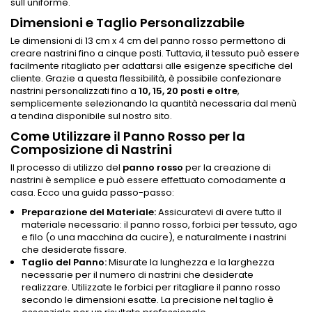
sull'uniforme.
Dimensioni e Taglio Personalizzabile
Le dimensioni di 13 cm x 4 cm del panno rosso permettono di
creare nastrini fino a cinque posti. Tuttavia, il tessuto può essere
facilmente ritagliato per adattarsi alle esigenze specifiche del
cliente. Grazie a questa flessibilità, è possibile confezionare
nastrini personalizzati fino a
10, 15, 20 posti e oltre
,
semplicemente selezionando la quantità necessaria dal menù
a tendina disponibile sul nostro sito.
Come Utilizzare il Panno Rosso per la
Composizione di Nastrini
Il processo di utilizzo del
panno rosso
per la creazione di
nastrini è semplice e può essere effettuato comodamente a
casa. Ecco una guida passo-passo:
Preparazione del Materiale:
Assicuratevi di avere tutto il
materiale necessario: il panno rosso, forbici per tessuto, ago
e filo (o una macchina da cucire), e naturalmente i nastrini
che desiderate fissare.
Taglio del Panno:
Misurate la lunghezza e la larghezza
necessarie per il numero di nastrini che desiderate
realizzare. Utilizzate le forbici per ritagliare il panno rosso
secondo le dimensioni esatte. La precisione nel taglio è