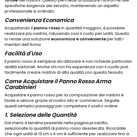
totale
dei nastrini. Questo permette di adattare l'uniforme alle
specifiche esigenze del servizio, mantenendo un aspetto
professionale e ordinato.
Convenienza Economica
Acquistando il
panno rosso
in quantità maggiori, è possibile
realizzare più nastrini, riducendo così il costo per unità. Questo
lo rende una soluzione
economica e conveniente
per tutti i
membri dell'Arma.
Facilità d'Uso
Il panno rosso è semplice da utilizzare e non richiede particolari
abilità sartoriali. Anche chi non ha esperienza con il cucito può
facilmente creare nastrini di alta qualità con questo tessuto.
Come Acquistare il Panno Rosso Arma
Carabinieri
Acquistare il panno rosso per la composizione dei nastrini è
facile e veloce grazie al nostro sito e-commerce. Seguite
questi semplici passaggi per completare il vostro ordine:
1. Selezione delle Quantità
Dal menù a tendina presente nella pagina prodotto,
selezionate la quantità di panno rosso desiderata. Ricordate
che ogni unità di 13 cm x 4 cm è sufficiente per realizzare fino a