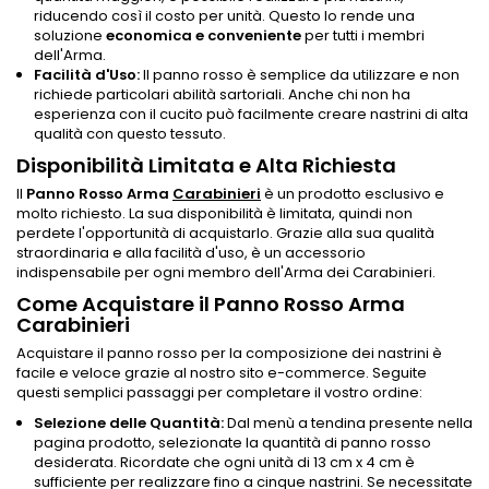
riducendo così il costo per unità. Questo lo rende una
soluzione
economica e conveniente
per tutti i membri
dell'Arma.
Facilità d'Uso:
Il panno rosso è semplice da utilizzare e non
richiede particolari abilità sartoriali. Anche chi non ha
esperienza con il cucito può facilmente creare nastrini di alta
qualità con questo tessuto.
Disponibilità Limitata e Alta Richiesta
Il
Panno Rosso Arma
Carabinieri
è un prodotto esclusivo e
molto richiesto. La sua disponibilità è limitata, quindi non
perdete l'opportunità di acquistarlo. Grazie alla sua qualità
straordinaria e alla facilità d'uso, è un accessorio
indispensabile per ogni membro dell'Arma dei Carabinieri.
Come Acquistare il Panno Rosso Arma
Carabinieri
Acquistare il panno rosso per la composizione dei nastrini è
facile e veloce grazie al nostro sito e-commerce. Seguite
questi semplici passaggi per completare il vostro ordine:
Selezione delle Quantità:
Dal menù a tendina presente nella
pagina prodotto, selezionate la quantità di panno rosso
desiderata. Ricordate che ogni unità di 13 cm x 4 cm è
sufficiente per realizzare fino a cinque nastrini. Se necessitate