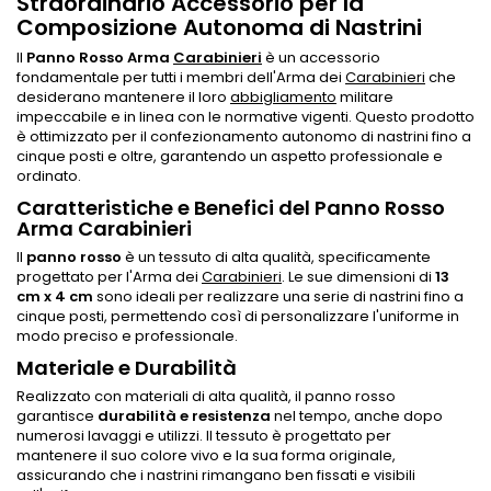
Straordinario Accessorio per la
Composizione Autonoma di Nastrini
Il
Panno Rosso Arma
Carabinieri
è un accessorio
fondamentale per tutti i membri dell'Arma dei
Carabinieri
che
desiderano mantenere il loro
abbigliamento
militare
impeccabile e in linea con le normative vigenti. Questo prodotto
è ottimizzato per il confezionamento autonomo di nastrini fino a
cinque posti e oltre, garantendo un aspetto professionale e
ordinato.
Caratteristiche e Benefici del Panno Rosso
Arma Carabinieri
Il
panno rosso
è un tessuto di alta qualità, specificamente
progettato per l'Arma dei
Carabinieri
. Le sue dimensioni di
13
cm x 4 cm
sono ideali per realizzare una serie di nastrini fino a
cinque posti, permettendo così di personalizzare l'uniforme in
modo preciso e professionale.
Materiale e Durabilità
Realizzato con materiali di alta qualità, il panno rosso
garantisce
durabilità e resistenza
nel tempo, anche dopo
numerosi lavaggi e utilizzi. Il tessuto è progettato per
mantenere il suo colore vivo e la sua forma originale,
assicurando che i nastrini rimangano ben fissati e visibili