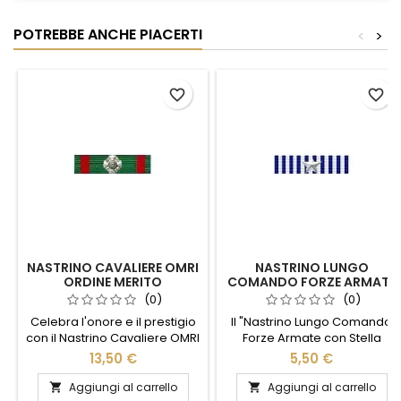
POTREBBE ANCHE PIACERTI
<
>
favorite_border
favorite_border
NASTRINO CAVALIERE OMRI
NASTRINO LUNGO
ORDINE MERITO
COMANDO FORZE ARMATE
REPUBBLICA DAL 2001
CON STELLA ARGENTO
(0)
(0)
Celebra l'onore e il prestigio
Il "Nastrino Lungo Comando
con il Nastrino Cavaliere OMRI
Forze Armate con Stella
dell'Ordine al Merito della
Argento" è un simbolo di
13,50 €
5,50 €
Repubblica Italiana, dal 2001.
prestigio e dedizione.
Questo distintivo elegante
Realizzato con materiali di
Aggiungi al carrello
Aggiungi al carrello

