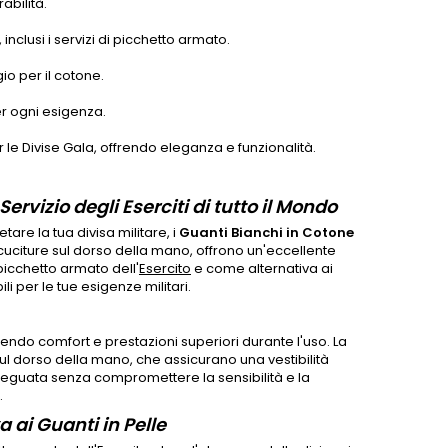
abilità.
 inclusi i servizi di picchetto armato.
io per il cotone.
er ogni esigenza.
er le Divise Gala, offrendo eleganza e funzionalità.
ervizio degli Eserciti di tutto il Mondo
re la tua divisa militare, i
Guanti Bianchi in Cotone
cuciture sul dorso della mano, offrono un'eccellente
picchetto armato dell'
Esercito
e come alternativa ai
ili per le tue esigenze militari.
ntendo comfort e prestazioni superiori durante l'uso. La
sul dorso della mano, che assicurano una vestibilità
deguata senza compromettere la sensibilità e la
.
a ai Guanti in Pelle