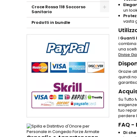
Elegan
Croce Rossa 118 Soccorso
un look
Sanitario
Protez
vasta g
Prodotti in bundle
Utiliz
I
Guanti 
combina c
una scelt
Divise Ga
Dispon
Grazie al
quindi no
garantisc
Acquis
Su Tutto 
esigenze 
tuo repar
perdere l
FAQ -
Di che