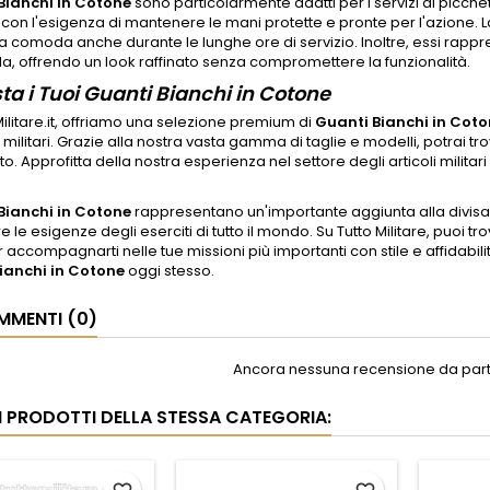
Bianchi in Cotone
sono particolarmente adatti per i servizi di picchet
on l'esigenza di mantenere le mani protette e pronte per l'azione. La
a comoda anche durante le lunghe ore di servizio. Inoltre, essi rappres
la, offrendo un look raffinato senza compromettere la funzionalità.
ta i Tuoi Guanti Bianchi in Cotone
Militare.it, offriamo una selezione premium di
Guanti Bianchi in Cot
militari. Grazie alla nostra vasta gamma di taglie e modelli, potrai tro
o. Approfitta della nostra esperienza nel settore degli articoli militari
Bianchi in Cotone
rappresentano un'importante aggiunta alla divisa
 le esigenze degli eserciti di tutto il mondo. Su Tutto Militare, puoi tro
 accompagnarti nelle tue missioni più importanti con stile e affidabilità
ianchi in Cotone
oggi stesso.
MENTI (0)
Ancora nessuna recensione da parte
RI PRODOTTI DELLA STESSA CATEGORIA: