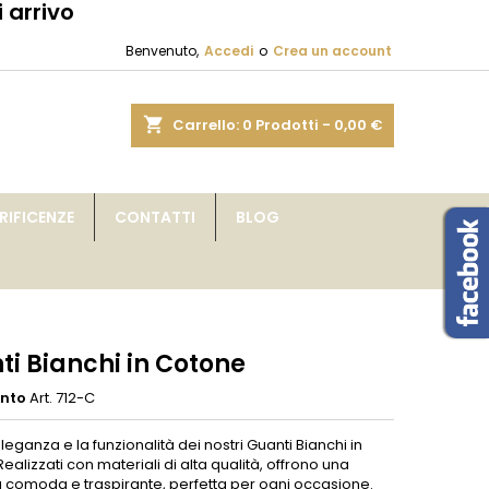
 arrivo
×
×
×
Benvenuto,
Accedi
o
Crea un account
sta
shopping_cart
Carrello:
0
Prodotti - 0,00 €
i
IFICENZE
CONTATTI
BLOG
i
ti Bianchi in Cotone
ento
Art. 712-C
eleganza e la funzionalità dei nostri Guanti Bianchi in
ealizzati con materiali di alta qualità, offrono una
tà comoda e traspirante, perfetta per ogni occasione.