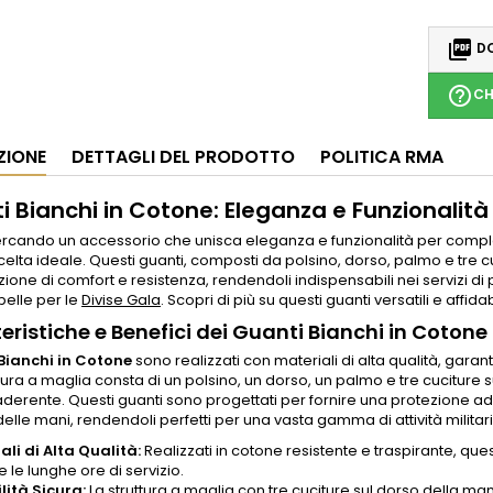

DO
help_outline
CH
ZIONE
DETTAGLI DEL PRODOTTO
POLITICA RMA
 Bianchi in Cotone: Eleganza e Funzionalità p
ercando un accessorio che unisca eleganza e funzionalità per completa
celta ideale. Questi guanti, composti da polsino, dorso, palmo e tre 
one di comfort e resistenza, rendendoli indispensabili nei servizi di 
 pelle per le
Divise Gala
. Scopri di più su questi guanti versatili e affidab
eristiche e Benefici dei Guanti Bianchi in Cotone
Bianchi in Cotone
sono realizzati con materiali di alta qualità, gara
ttura a maglia consta di un polsino, un dorso, un palmo e tre cuciture 
aderente. Questi guanti sono progettati per fornire una protezione a
delle mani, rendendoli perfetti per una vasta gamma di attività militari
ali di Alta Qualità:
Realizzati in cotone resistente e traspirante, que
 le lunghe ore di servizio.
ilità Sicura:
La struttura a maglia con tre cuciture sul dorso della ma