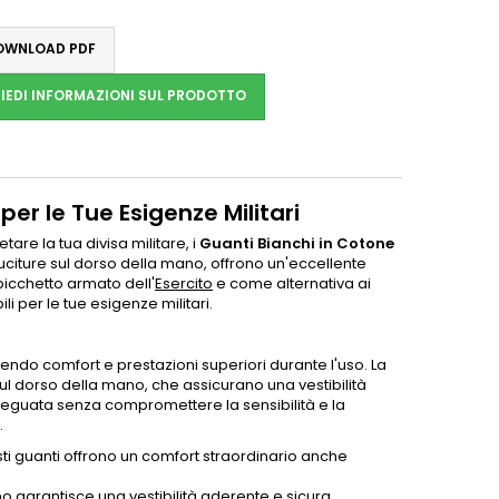
WNLOAD PDF
IEDI INFORMAZIONI SUL PRODOTTO
er le Tue Esigenze Militari
re la tua divisa militare, i
Guanti Bianchi in Cotone
cuciture sul dorso della mano, offrono un'eccellente
picchetto armato dell'
Esercito
e come alternativa ai
ili per le tue esigenze militari.
ntendo comfort e prestazioni superiori durante l'uso. La
sul dorso della mano, che assicurano una vestibilità
deguata senza compromettere la sensibilità e la
.
sti guanti offrono un comfort straordinario anche
no garantisce una vestibilità aderente e sicura.