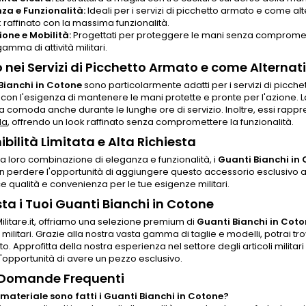
za e Funzionalità:
Ideali per i servizi di picchetto armato e come alte
 raffinato con la massima funzionalità.
ione e Mobilità:
Progettati per proteggere le mani senza comprometter
amma di attività militari.
zo nei Servizi di Picchetto Armato e come Alternati
Bianchi in Cotone
sono particolarmente adatti per i servizi di picche
on l'esigenza di mantenere le mani protette e pronte per l'azione. La
a comoda anche durante le lunghe ore di servizio. Inoltre, essi rappres
la
, offrendo un look raffinato senza compromettere la funzionalità.
ibilità Limitata e Alta Richiesta
la loro combinazione di eleganza e funzionalità, i
Guanti Bianchi in
n perdere l'opportunità di aggiungere questo accessorio esclusivo al
e qualità e convenienza per le tue esigenze militari.
ta i Tuoi Guanti Bianchi in Cotone
Militare.it, offriamo una selezione premium di
Guanti Bianchi in Cot
militari. Grazie alla nostra vasta gamma di taglie e modelli, potrai trov
to. Approfitta della nostra esperienza nel settore degli articoli milita
'opportunità di avere un pezzo esclusivo.
 Domande Frequenti
 materiale sono fatti i Guanti Bianchi in Cotone?