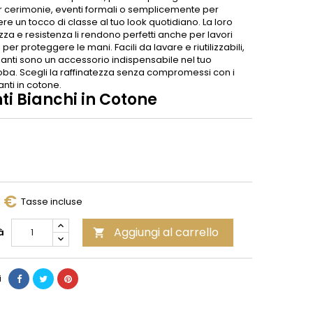
er cerimonie, eventi formali o semplicemente per
e un tocco di classe al tuo look quotidiano. La loro
a e resistenza li rendono perfetti anche per lavori
o per proteggere le mani. Facili da lavare e riutilizzabili,
uanti sono un accessorio indispensabile nel tuo
ba. Scegli la raffinatezza senza compromessi con i
anti in cotone.
ti Bianchi in Cotone
0 €
Tasse incluse
Aggiungi al carrello
à

i