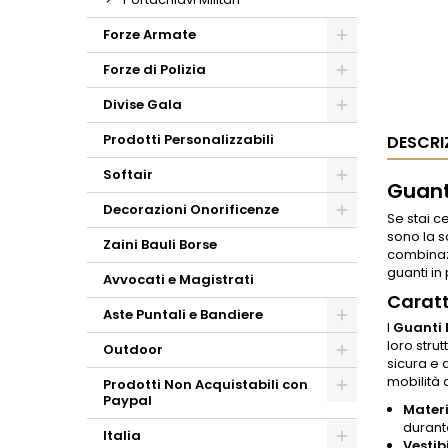
Forze Armate
Forze di Polizia
Divise Gala
Prodotti Personalizzabili
DESCRI
Softair
Guanti
Decorazioni Onorificenze
Se stai c
sono la s
Zaini Bauli Borse
combinazi
guanti in
Avvocati e Magistrati
Caratt
Aste Puntali e Bandiere
I
Guanti 
loro stru
Outdoor
sicura e 
mobilità 
Prodotti Non Acquistabili con
Paypal
Materi
durante
Italia
Vestib