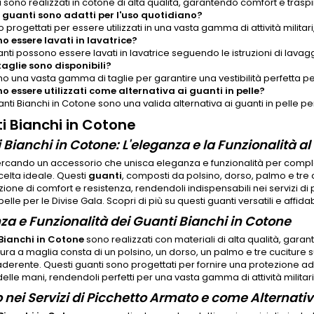
i sono realizzati in cotone di alta qualità, garantendo comfort e traspir
 guanti sono adatti per l'uso quotidiano?
o progettati per essere utilizzati in una vasta gamma di attività militari,
o essere lavati in lavatrice?
uanti possono essere lavati in lavatrice seguendo le istruzioni di lavagg
taglie sono disponibili?
mo una vasta gamma di taglie per garantire una vestibilità perfetta p
o essere utilizzati come alternativa ai guanti in pelle?
uanti Bianchi in Cotone sono una valida alternativa ai guanti in pelle p
i Bianchi in Cotone
Bianchi in Cotone: L'eleganza e la Funzionalità al S
ercando un accessorio che unisca eleganza e funzionalità per completa
celta ideale. Questi
guanti
, composti da polsino, dorso, palmo e tre 
one di comfort e resistenza, rendendoli indispensabili nei servizi di 
pelle per le Divise Gala. Scopri di più su questi guanti versatili e affidab
za e Funzionalità dei Guanti Bianchi in Cotone
Bianchi in Cotone
sono realizzati con materiali di alta qualità, gara
ttura a maglia consta di un polsino, un dorso, un palmo e tre cuciture 
aderente. Questi guanti sono progettati per fornire una protezione a
delle mani, rendendoli perfetti per una vasta gamma di attività militari
o nei Servizi di Picchetto Armato e come Alternativ