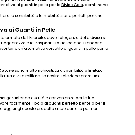
rnativa ai guanti in pelle per le
Divise Gala
, combinano
e la sensibilità e la mobilità, sono perfetti per una
va ai Guanti in Pelle
tto armato dell'
Esercito
, dove l'eleganza della divisa si
 leggerezza e la traspirabilità del cotone li rendono
entano un'alternativa versatile ai guanti in pelle per le
 Cotone
sono molto richiesti. La disponibilità è limitata,
la tua divisa militare. La nostra selezione premium
one
, garantendo qualità e convenienza per le tue
are facilmente il paio di guanti perfetto per te o per il
ri e aggiungi questo prodotto al tuo carrello per non