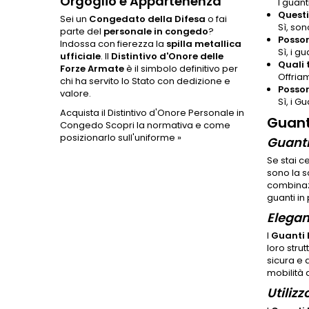
Orgoglio e Appartenenza
I guant
Questi
Sei un
Congedato della Difesa
o fai
Sì, son
parte del
personale in congedo
?
Posson
Indossa con fierezza la
spilla metallica
Sì, i g
ufficiale
. Il
Distintivo d'Onore delle
Quali 
Forze Armate
è il simbolo definitivo per
Offria
chi ha servito lo Stato con dedizione e
Posson
valore.
Sì, i G
Acquista il Distintivo d'Onore Personale in
Guant
Congedo
Scopri la normativa e come
posizionarlo sull'uniforme »
Guanti 
Se stai c
sono la s
combinazi
guanti in 
Elegan
I
Guanti 
loro stru
sicura e 
mobilità 
Utilizz