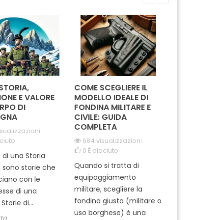
a, operatori sanitari
offrono una vestibilità
occasion
e...
ergonomica che assicura...
 STORIA,
COME SCEGLIERE IL
IN MISSION
IONE E VALORE
MODELLO IDEALE DI
REGGIMEN
RPO DI
FONDINA MILITARE E
CARABINIE
GNA
CIVILE: GUIDA
PARACADUT
COMPLETA
TUSCANIA
isualizzazioni
ciuto
684 visualizzazioni
2068 visua
0
È piaciuto
0
È piaciut
i di una Storia
Quando si tratta di
Ti sei mai m
i sono storie che
equipaggiamento
come si pre
cciano con le
militare, scegliere la
professionisti
tesse di una
fondina giusta (militare o
dell'Arma ? 
Storie di...
uso borghese) è una
del 1° Reggi
tto