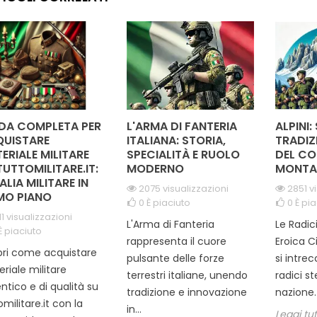
attività all'aperto.
arrampicata, questi guanti
sicurezz
ti di tecnologia...
garantiscono una
vestibilità...
DA COMPLETA PER
L'ARMA DI FANTERIA
ALPINI:
UISTARE
ITALIANA: STORIA,
TRADIZ
ERIALE MILITARE
SPECIALITÀ E RUOLO
DEL CO
TUTTOMILITARE.IT:
MODERNO
MONTA
TALIA MILITARE IN
2075 visualizzazioni
2851 v
MO PIANO
0
È piaciuto
0
È pia
11 visualizzazioni
L'Arma di Fanteria
Le Radic
È piaciuto
rappresenta il cuore
Eroica C
ri come acquistare
pulsante delle forze
si intre
riale militare
terrestri italiane, unendo
radici s
ntico e di qualità su
tradizione e innovazione
nazione. 
omilitare.it con la
in...
Leggi tu