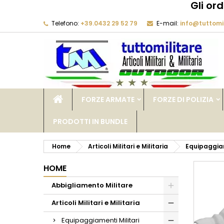
Gli or
Telefono:
+39.0432 29 52 79
E-mail:
info@tuttomil
M
C
A
add_circle_outline
De
No
dei
FORZE ARMATE
FORZE DI POLIZIA
PRODOTTI IN BUNDLE
Home
Articoli Militari e Militaria
Equipaggiam
HOME
Abbigliamento Militare
Articoli Militari e Militaria
Equipaggiamenti Militari