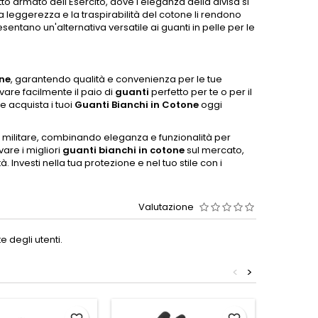
to armato dell'Esercito, dove l'eleganza della divisa si
 leggerezza e la traspirabilità del cotone li rendono
entano un'alternativa versatile ai guanti in pelle per le
one
, garantendo qualità e convenienza per le tue
vare facilmente il paio di
guanti
perfetto per te o per il
 e acquista i tuoi
Guanti Bianchi in Cotone
oggi
 militare, combinando eleganza e funzionalità per
vare i migliori
guanti bianchi in cotone
sul mercato,
. Investi nella tua protezione e nel tuo stile con i
Valutazione
 degli utenti.
<
>