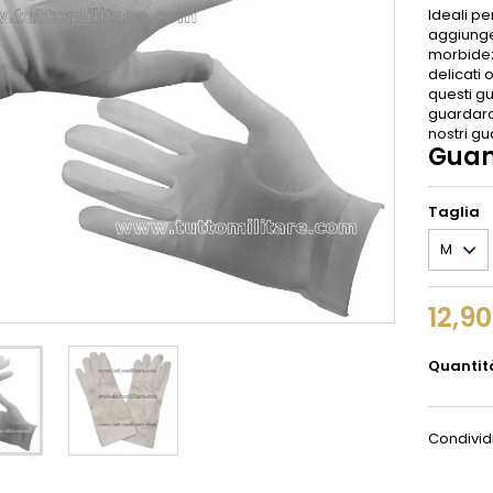
Ideali p
aggiunger
morbidezz
delicati 
questi g
guardaro
nostri gu
Guan
Taglia
12,9
Quantit
Condivid