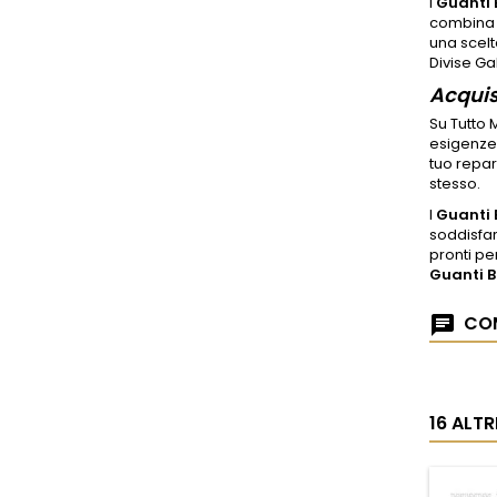
I
Guanti 
combina c
una scelt
Divise Ga
Acquis
Su Tutto 
esigenze 
tuo repart
stesso.
I
Guanti 
soddisfare
pronti per
Guanti B
COM
16 ALT