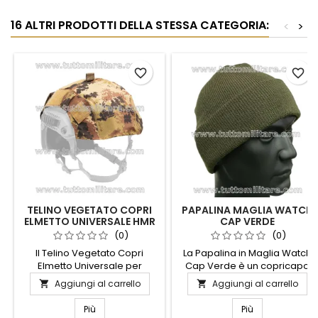
16 ALTRI PRODOTTI DELLA STESSA CATEGORIA:
<
>
favorite_border
favorite_border
TELINO VEGETATO COPRI
PAPALINA MAGLIA WATCH
ELMETTO UNIVERSALE HMR
CAP VERDE
(0)
(0)
Il Telino Vegetato Copri
La Papalina in Maglia Watch
Elmetto Universale per
Cap Verde è un copricapo
elmetti con rail è progettato
caldo, resistente e
Aggiungi al carrello
Aggiungi al carrello


per offrire protezione,
confortevole, ideale per
mimetismo e stabilità
affrontare climi freddi
Più
Più
operativa agli elmetti
durante attività outdoor,