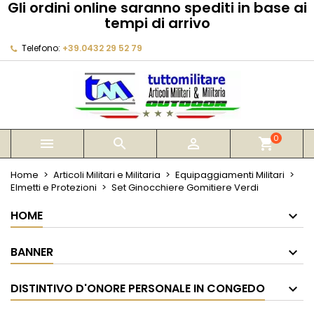
Gli ordini online saranno spediti in base ai
×
×
×
tempi di arrivo
My wishlists
Crea lista dei desideri
Accedi
Telefono:
+39.0432 29 52 79
Create new list
add_circle_outline
Devi avere effettuato l'accesso per salvare dei
Nome lista dei desideri
prodotti nella tua lista dei desideri.
Annulla
Accedi
Annulla
Crea lista dei desideri
0



shopping_cart
Home
Articoli Militari e Militaria
Equipaggiamenti Militari
Elmetti e Protezioni
Set Ginocchiere Gomitiere Verdi
HOME
BANNER
DISTINTIVO D'ONORE PERSONALE IN CONGEDO