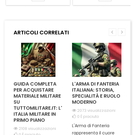
moderni in dotazione
operative o ricreative.
militare. Compatibile con
Realizzata in morbida maglia
elmetti Small, Medium Cut e
acrilica, assicura isolamento
Large Regular Cut, è
termico e perfetta vestibilità
realizzato in tessuto misto
in taglia unica. Perfetta per
ARTICOLI CORRELATI
cotone e poliestere
militari, cacciatori, pescatori
resistente e lavabile, con
e appassionati di
frontalino rinforzato rip-stop.
escursionismo,...
Gli 8...
GUIDA COMPLETA
L'ARMA DI FANTERIA
A
PER ACQUISTARE
ITALIANA: STORIA,
T
MATERIALE MILITARE
SPECIALITÀ E RUOLO
V
SU
MODERNO
D
TUTTOMILITARE.IT: L'
2073 visualizzazioni
ITALIA MILITARE IN
0
È piaciuto
PRIMO PIANO
L'Arma di Fanteria
Le
2108 visualizzazioni
rappresenta il cuore
Er
0
È piaciuto