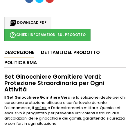

DOWNLOAD PDF
help_outline
CHIEDI INFORMAZIONI SUL PRODOTTO
DESCRIZIONE
DETTAGLI DEL PRODOTTO
POLITICA RMA
Set Ginocchiere Gomitiere Verdi:
Protezione Straordinaria per Ogni
Attività
Il
Set Ginocchiere Gomitiere Verdi
è la soluzione ideale per chi
cerca una protezione efficace e confortevole durante
l'allenamento, il
softair
o l'addestramento militare. Questo set
esclusivo è progettato per prevenire urti violenti e traumi alle
articolazioni delle ginocchia e dei gomiti, garantendo sicurezza
e comfort in ogni situazione.