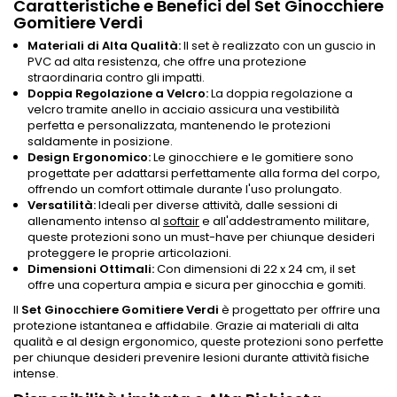
Caratteristiche e Benefici del Set Ginocchiere
Gomitiere Verdi
Materiali di Alta Qualità:
Il set è realizzato con un guscio in
PVC ad alta resistenza, che offre una protezione
straordinaria contro gli impatti.
Doppia Regolazione a Velcro:
La doppia regolazione a
velcro tramite anello in acciaio assicura una vestibilità
perfetta e personalizzata, mantenendo le protezioni
saldamente in posizione.
Design Ergonomico:
Le ginocchiere e le gomitiere sono
progettate per adattarsi perfettamente alla forma del corpo,
offrendo un comfort ottimale durante l'uso prolungato.
Versatilità:
Ideali per diverse attività, dalle sessioni di
allenamento intenso al
softair
e all'addestramento militare,
queste protezioni sono un must-have per chiunque desideri
proteggere le proprie articolazioni.
Dimensioni Ottimali:
Con dimensioni di 22 x 24 cm, il set
offre una copertura ampia e sicura per ginocchia e gomiti.
Il
Set Ginocchiere Gomitiere Verdi
è progettato per offrire una
protezione istantanea e affidabile. Grazie ai materiali di alta
qualità e al design ergonomico, queste protezioni sono perfette
per chiunque desideri prevenire lesioni durante attività fisiche
intense.