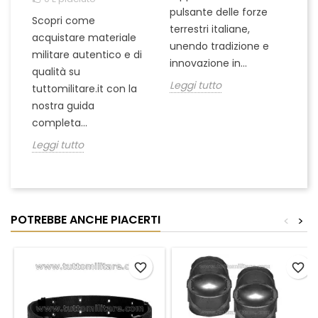
pulsante delle forze
ch
Scopri come
terrestri italiane,
le
acquistare materiale
unendo tradizione e
na
militare autentico e di
innovazione in...
Le
qualità su
Leggi tutto
tuttomilitare.it con la
nostra guida
completa...
Leggi tutto
POTREBBE ANCHE PIACERTI
<
>
favorite_border
favorite_border