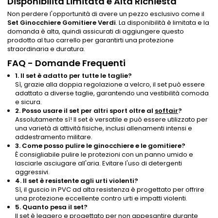
Disponibilità Limitata e Alta Richiesta
Non perdere l'opportunità di avere un pezzo esclusivo come il
Set Ginocchiere Gomitiere Verdi
. La disponibilità è limitata e la
domanda è alta, quindi assicurati di aggiungere questo
prodotto al tuo carrello per garantirti una protezione
straordinaria e duratura.
FAQ - Domande Frequenti
1. Il set è adatto per tutte le taglie?
Sì, grazie alla doppia regolazione a velcro, il set può essere
adattato a diverse taglie, garantendo una vestibilità comoda
e sicura.
2. Posso usare il set per altri sport oltre al
softair
?
Assolutamente sì! Il set è versatile e può essere utilizzato per
una varietà di attività fisiche, inclusi allenamenti intensi e
addestramento militare.
3. Come posso pulire le ginocchiere e le gomitiere?
È consigliabile pulire le protezioni con un panno umido e
lasciarle asciugare all'aria. Evitare l'uso di detergenti
aggressivi.
4. Il set è resistente agli urti violenti?
Sì, il guscio in PVC ad alta resistenza è progettato per offrire
una protezione eccellente contro urti e impatti violenti.
5. Quanto pesa il set?
Il set è leggero e progettato per non appesantire durante