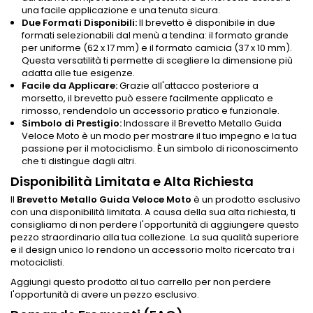
una facile applicazione e una tenuta sicura.
Due Formati Disponibili:
Il brevetto è disponibile in due
formati selezionabili dal menù a tendina: il formato grande
per uniforme (62 x 17 mm) e il formato camicia (37 x 10 mm).
Questa versatilità ti permette di scegliere la dimensione più
adatta alle tue esigenze.
Facile da Applicare:
Grazie all'attacco posteriore a
morsetto, il brevetto può essere facilmente applicato e
rimosso, rendendolo un accessorio pratico e funzionale.
Simbolo di Prestigio:
Indossare il Brevetto Metallo Guida
Veloce Moto è un modo per mostrare il tuo impegno e la tua
passione per il motociclismo. È un simbolo di riconoscimento
che ti distingue dagli altri.
Disponibilità Limitata e Alta Richiesta
Il
Brevetto Metallo Guida Veloce Moto
è un prodotto esclusivo
con una disponibilità limitata. A causa della sua alta richiesta, ti
consigliamo di non perdere l'opportunità di aggiungere questo
pezzo straordinario alla tua collezione. La sua qualità superiore
e il design unico lo rendono un accessorio molto ricercato tra i
motociclisti.
Aggiungi questo prodotto al tuo carrello per non perdere
l'opportunità di avere un pezzo esclusivo.