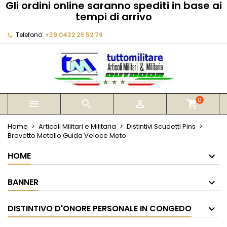
Gli ordini online saranno spediti in base ai
×
×
×
tempi di arrivo
My wishlists
Crea lista dei desideri
Accedi
Telefono:
+39.0432 29 52 79
Create new list
add_circle_outline
Devi avere effettuato l'accesso per salvare dei
Nome lista dei desideri
prodotti nella tua lista dei desideri.
Annulla
Accedi
Annulla
Crea lista dei desideri
0



shopping_cart
Home
Articoli Militari e Militaria
Distintivi Scudetti Pins
Brevetto Metallo Guida Veloce Moto
HOME
BANNER
DISTINTIVO D'ONORE PERSONALE IN CONGEDO