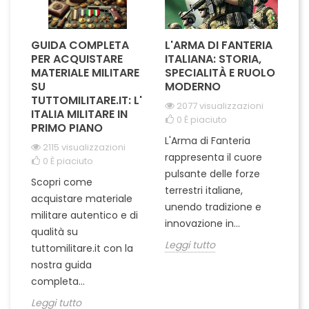
GUIDA COMPLETA
L'ARMA DI FANTERIA
A
PER ACQUISTARE
ITALIANA: STORIA,
T
MATERIALE MILITARE
SPECIALITÀ E RUOLO
V
SU
MODERNO
D
TUTTOMILITARE.IT: L'
2077 visualizzazioni
ITALIA MILITARE IN
0
È piaciuto
PRIMO PIANO
L'Arma di Fanteria
Le
2115 visualizzazioni
rappresenta il cuore
Er
0
È piaciuto
pulsante delle forze
ch
Scopri come
terrestri italiane,
le
acquistare materiale
unendo tradizione e
na
militare autentico e di
innovazione in...
Le
qualità su
Leggi tutto
tuttomilitare.it con la
nostra guida
completa...
Leggi tutto