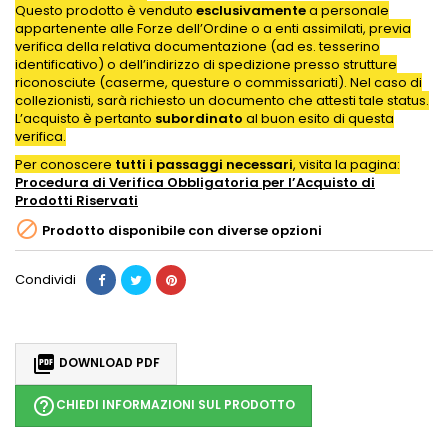
Questo prodotto è venduto
esclusivamente
a personale
appartenente alle Forze dell’Ordine o a enti assimilati, previa
verifica della relativa documentazione (ad es. tesserino
identificativo) o dell’indirizzo di spedizione presso strutture
riconosciute (caserme, questure o commissariati). Nel caso di
collezionisti, sarà richiesto un documento che attesti tale status.
L’acquisto è pertanto
subordinato
al buon esito di questa
verifica.
Per conoscere
tutti i passaggi necessari
, visita la pagina:
Procedura di Verifica Obbligatoria per l’Acquisto di
Prodotti
Riservati

Prodotto disponibile con diverse opzioni
Condividi

DOWNLOAD PDF
help_outline
CHIEDI INFORMAZIONI SUL PRODOTTO