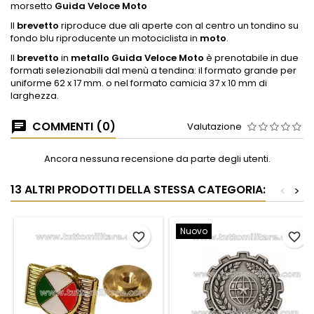
morsetto
Guida Veloce Moto
Il
brevetto
riproduce due ali aperte con al centro un tondino su
fondo blu riproducente un motociclista in
moto
.
Il
brevetto
in
metallo Guida Veloce Moto
è prenotabile in due
formati selezionabili dal menù a tendina: il formato grande per
uniforme 62 x 17 mm. o nel formato camicia 37 x 10 mm di
larghezza.
COMMENTI (0)
Valutazione
Ancora nessuna recensione da parte degli utenti.
13 ALTRI PRODOTTI DELLA STESSA CATEGORIA:
<
>
Nuovo
favorite_border
favorite_border