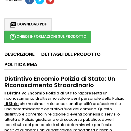

DOWNLOAD PDF
help_outline
CHIEDI INFORMAZIONI SUL PRODOTTO
DESCRIZIONE
DETTAGLI DEL PRODOTTO
POLITICA RMA
Distintivo Encomio Polizia di Stato: Un
Riconoscimento Straordinario
Il
Distintivo Encomio
Polizia di Stato
rappresenta un
riconoscimento di altissimo valore per il personale della
Polizia
di Stato
che ha dimostrato eccezionali qualità professionali e
una determinazione operativa fuori dal comune. Questo
distintivo è conferito in relazione a eventi connessi a servizi o
attività di
Polizia
giudiziaria e di soccorso pubblico, dove il
contributo del personale è stato determinante per l'esito
positivo di operazioni di particolare importanza o rischio.