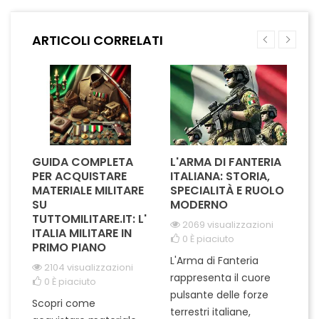
Il design chiaro e leggibile
delle comunicazioni digitali. Il
garantisce visibilità
suo design elegante e
immediata, mentre il sistema
dettagliato riflette l'autorità e
ARTICOLI CORRELATI
di fissaggio semplice
la competenza della Polizia
permette un'applicazione
Postale. Perfetto per...
rapida su...
GUIDA COMPLETA
L'ARMA DI FANTERIA
A
PER ACQUISTARE
ITALIANA: STORIA,
T
MATERIALE MILITARE
SPECIALITÀ E RUOLO
V
SU
MODERNO
D
TUTTOMILITARE.IT: L'
2069 visualizzazioni
ITALIA MILITARE IN
0
È piaciuto
PRIMO PIANO
L'Arma di Fanteria
Le
2104 visualizzazioni
rappresenta il cuore
Er
0
È piaciuto
pulsante delle forze
ch
Scopri come
terrestri italiane,
le