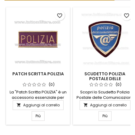
favorite_border
favorite_border
PATCH SCRITTA POLIZIA
SCUDETTO POLIZIA
POSTALE DELLE
COMUNICAZIONI
(0)
(0)
La "Patch Scritta POLIZIA" è un
Scopri lo Scudetto Polizia
accessorio essenziale per
Postale delle Comunicazioni,
chi desidera un look
un simbolo distintivo di
Aggiungi al carrello
Aggiungi al carrello


professionale e autorevole.
professionalità e dedizione.
Realizzata con materiali di
Realizzato con materiali di
Più
Più
alta qualità, questa patch è
alta qualità, questo scudetto
resistente e durevole,
rappresenta l'impegno
perfetta per l'uso quotidiano.
costante nella protezione