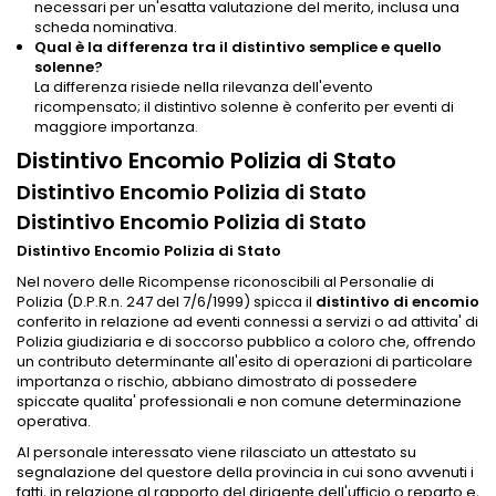
necessari per un'esatta valutazione del merito, inclusa una
scheda nominativa.
Qual è la differenza tra il distintivo semplice e quello
solenne?
La differenza risiede nella rilevanza dell'evento
ricompensato; il distintivo solenne è conferito per eventi di
maggiore importanza.
Distintivo Encomio Polizia di Stato
Distintivo Encomio Polizia di Stato
Distintivo Encomio Polizia di Stato
Distintivo Encomio Polizia di Stato
Nel novero delle Ricompense riconoscibili al Personalie di
Polizia (D.P.R.n. 247 del 7/6/1999) spicca il
distintivo di encomio
conferito in relazione ad eventi connessi a servizi o ad attivita' di
Polizia giudiziaria e di soccorso pubblico a coloro che, offrendo
un contributo determinante all'esito di operazioni di particolare
importanza o rischio, abbiano dimostrato di possedere
spiccate qualita' professionali e non comune determinazione
operativa.
Al personale interessato viene rilasciato un attestato su
segnalazione del questore della provincia in cui sono avvenuti i
fatti, in relazione al rapporto del dirigente dell'ufficio o reparto e,