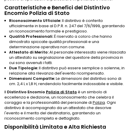
Caratteristiche e Benefici del Distintivo
Encomio Polizia di Stato
Riconoscimento Ufficiale:
Il distintivo è conferito
ufficialmente in base al D.P.R. n. 247 del 7/6/1999, garantendo
un riconoscimento formale e prestigioso.
Qualità Professionali:
È riservato a coloro che hanno
dimostrato spiccate qualità professionali e una
determinazione operativa non comune.
Attestato di Merito:
Al personale interessato viene rilasciato
un attestato su segnalazione del questore della provincia in
cui sono avvenuti i fatti.
Due Tipologie:
Il distintivo può essere semplice o solenne, in
relazione alla rilevanza dell'evento ricompensato.
Dimensioni Compatte:
Le dimensioni del distintivo sono di
cm. 2,4 L x 1,8 H, rendendolo facilmente indossabile e visibile.
Il
Distintivo Encomio
Polizia di Stato
è un simbolo di
eccellenza e dedizione, un riconoscimento che celebra il
coraggio e la professionalità del personale di
Polizia
. Ogni
distintivo è accompagnato da un attestato che descrive
l'evento e il merito del destinatario, garantendo un
riconoscimento completo e dettagliato.
Disponibilità Limitata e Alta Richiesta