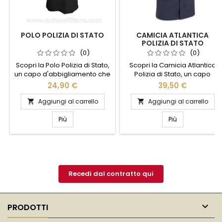
POLO POLIZIA DI STATO
CAMICIA ATLANTICA
POLIZIA DI STATO
(0)
(0)
Scopri la Polo Polizia di Stato,
Scopri la Camicia Atlantica
un capo d'abbigliamento che
Polizia di Stato, un capo
unisce stile e funzionalità.
d'abbigliamento che unisce
24,90 €
39,50 €
Realizzata con materiali di
stile e funzionalità. Realizzata
alta qualità, questa polo offre
con materiali di alta qualità,
Aggiungi al carrello
Aggiungi al carrello


comfort e resistenza, ideale
questa camicia offre comfort
per l'uso quotidiano. Il design
e resistenza, ideale per chi
Più
Più
elegante, arricchito dal logo
cerca un look professionale
ufficiale, conferisce un tocco
e curato. Il design elegante è
di autorità e professionalità.
arricchito da dettagli distintivi
Perfetta per chi desidera un
che riflettono l'orgoglio e la
look distintivo e...
tradizione della Polizia di...
Recedi dal contratto qui

PRODOTTI