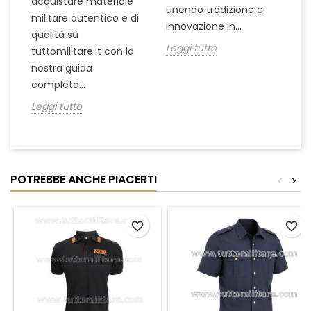
acquistare materiale
unendo tradizione e
na
militare autentico e di
innovazione in...
Le
qualità su
Leggi tutto
tuttomilitare.it con la
nostra guida
completa...
Leggi tutto
POTREBBE ANCHE PIACERTI
<
>
favorite_border
favorite_border