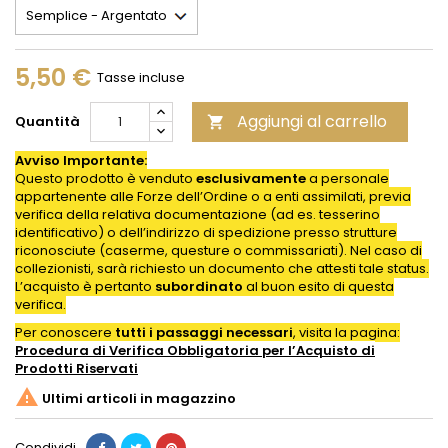
5,50 €
Tasse incluse
Aggiungi al carrello
Quantità

Avviso Importante:
Questo prodotto è venduto
esclusivamente
a personale
appartenente alle Forze dell’Ordine o a enti assimilati, previa
verifica della relativa documentazione (ad es. tesserino
identificativo) o dell’indirizzo di spedizione presso strutture
riconosciute (caserme, questure o commissariati). Nel caso di
collezionisti, sarà richiesto un documento che attesti tale status.
L’acquisto è pertanto
subordinato
al buon esito di questa
verifica.
Per conoscere
tutti i passaggi necessari
, visita la pagina:
Procedura di Verifica Obbligatoria per l’Acquisto di
Prodotti
Riservati

Ultimi articoli in magazzino
Condividi