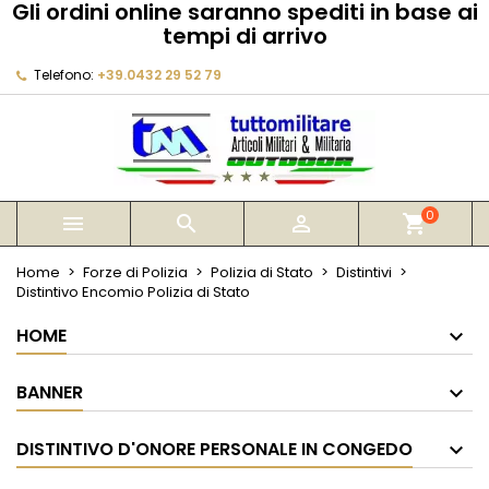
Gli ordini online saranno spediti in base ai
×
×
×
tempi di arrivo
My wishlists
Crea lista dei desideri
Accedi
Telefono:
+39.0432 29 52 79
Create new list
add_circle_outline
Devi avere effettuato l'accesso per salvare dei
Nome lista dei desideri
prodotti nella tua lista dei desideri.
Annulla
Accedi
Annulla
Crea lista dei desideri
0



shopping_cart
Home
Forze di Polizia
Polizia di Stato
Distintivi
Distintivo Encomio Polizia di Stato
HOME
BANNER
DISTINTIVO D'ONORE PERSONALE IN CONGEDO