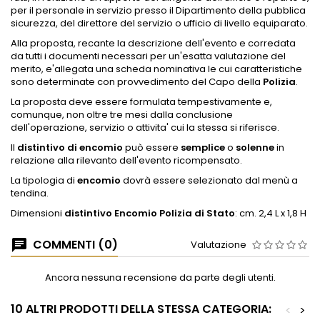
per il personale in servizio presso il Dipartimento della pubblica
sicurezza, del direttore del servizio o ufficio di livello equiparato.
Alla proposta, recante la descrizione dell'evento e corredata
da tutti i documenti necessari per un'esatta valutazione del
merito, e'allegata una scheda nominativa le cui caratteristiche
sono determinate con provvedimento del Capo della
Polizia
.
La proposta deve essere formulata tempestivamente e,
comunque, non oltre tre mesi dalla conclusione
dell'operazione, servizio o attivita' cui la stessa si riferisce.
Il
distintivo di encomio
può essere
semplice
o
solenne
in
relazione alla rilevanto dell'evento ricompensato.
La tipologia di
encomio
dovrà essere selezionato dal menù a
tendina.
Dimensioni
distintivo Encomio Polizia di Stato
: cm. 2,4 L x 1,8 H
COMMENTI (0)
Valutazione
Ancora nessuna recensione da parte degli utenti.
10 ALTRI PRODOTTI DELLA STESSA CATEGORIA:
<
>