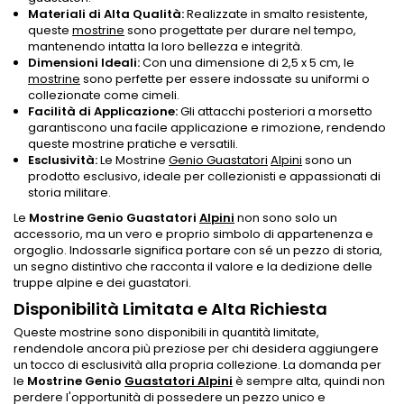
Materiali di Alta Qualità:
Realizzate in smalto resistente,
queste
mostrine
sono progettate per durare nel tempo,
mantenendo intatta la loro bellezza e integrità.
Dimensioni Ideali:
Con una dimensione di 2,5 x 5 cm, le
mostrine
sono perfette per essere indossate su uniformi o
collezionate come cimeli.
Facilità di Applicazione:
Gli attacchi posteriori a morsetto
garantiscono una facile applicazione e rimozione, rendendo
queste mostrine pratiche e versatili.
Esclusività:
Le Mostrine
Genio Guastatori
Alpini
sono un
prodotto esclusivo, ideale per collezionisti e appassionati di
storia militare.
Le
Mostrine Genio Guastatori
Alpini
non sono solo un
accessorio, ma un vero e proprio simbolo di appartenenza e
orgoglio. Indossarle significa portare con sé un pezzo di storia,
un segno distintivo che racconta il valore e la dedizione delle
truppe alpine e dei guastatori.
Disponibilità Limitata e Alta Richiesta
Queste mostrine sono disponibili in quantità limitate,
rendendole ancora più preziose per chi desidera aggiungere
un tocco di esclusività alla propria collezione. La domanda per
le
Mostrine Genio
Guastatori Alpini
è sempre alta, quindi non
perdere l'opportunità di possedere un pezzo unico e