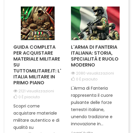
appassionati di storia...
omaggio al coraggio e alla
dedizione dei cavalieri.
Ogni...
GUIDA COMPLETA
L'ARMA DI FANTERIA
A
PER ACQUISTARE
ITALIANA: STORIA,
T
MATERIALE MILITARE
SPECIALITÀ E RUOLO
V
SU
MODERNO
D
TUTTOMILITARE.IT: L'
2080 visualizzazioni
ITALIA MILITARE IN
0
È piaciuto
PRIMO PIANO
L'Arma di Fanteria
Le
2121 visualizzazioni
rappresenta il cuore
Er
0
È piaciuto
pulsante delle forze
ch
Scopri come
terrestri italiane,
le
acquistare materiale
unendo tradizione e
na
militare autentico e di
innovazione in...
Le
qualità su