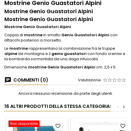
Mostrine Genio Guastatori Alpini
Mostrine Genio Guastatori Alpini
Mostrine Genio Guastatori Alpini
Mostrine Genio Guastatori Alpini
Coppia di
mostrine
in smalto
Genio Guastatori Alpini
con
attacchi posteriori a morsetto.
Le
mostrine
rappresentano la combinazione fra le truppe
alpine
da montagna e il
genio guastatori
con fondo cremisi e
la bombarda sormontata da una daga infuocata.
Dimensione
mostrine Genio Guastatori Alpini
cm. 2,5 x 5
COMMENTI (0)
Valutazione
Ancora nessuna recensione da parte degli utenti.
16 ALTRI PRODOTTI DELLA STESSA CATEGORIA:
<
>
Non disponibile
favorite_border
favorite_border