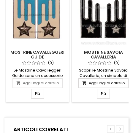
MOSTRINE CAVALLEGGERI
MOSTRINE SAVOIA
GUIDE
CAVALLERIA
(0)
(0)
Le Mostrine Cavalleggeri
Scopri le Mostrine Savoia
Guide sono un accessorio
Cavalleria, un simbolo di
distintivo e raffinato, perfetto
eleganza e tradizione
Aggiungi al carrello
Aggiungi al carrello


per chi desidera aggiungere
militare. Questi distintivi,
un tocco di eleganza storica
realizzati con cura
Più
Più
alla propria uniforme o
artigianale, rappresentano
collezione. Realizzate con
l'orgoglio e la storia del
materiali di alta qualità,
prestigioso reggimento
queste mostrine evocano il
Savoia Cavalleria. Perfette
prestigio e la tradizione dei
per collezionisti e
cavalleggeri, unendo stile e
appassionati di storia
ARTICOLI CORRELATI
autenticità. Ideali per
militare, le mostrine sono un