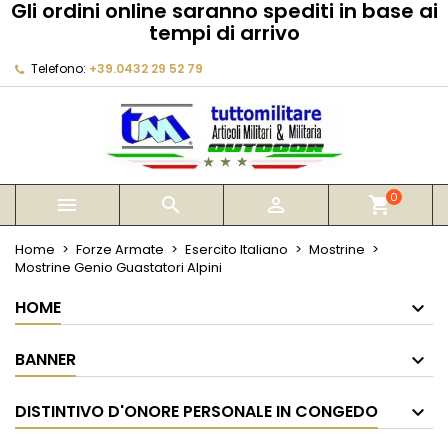
Gli ordini online saranno spediti in base ai
×
×
×
tempi di arrivo
My wishlists
Crea lista dei desideri
Accedi
Telefono:
+39.0432 29 52 79
Create new list
add_circle_outline
Devi avere effettuato l'accesso per salvare dei
Nome lista dei desideri
prodotti nella tua lista dei desideri.
Annulla
Accedi
Annulla
Crea lista dei desideri
0



shopping_cart
Home
Forze Armate
Esercito Italiano
Mostrine
Mostrine Genio Guastatori Alpini
HOME
BANNER
DISTINTIVO D'ONORE PERSONALE IN CONGEDO