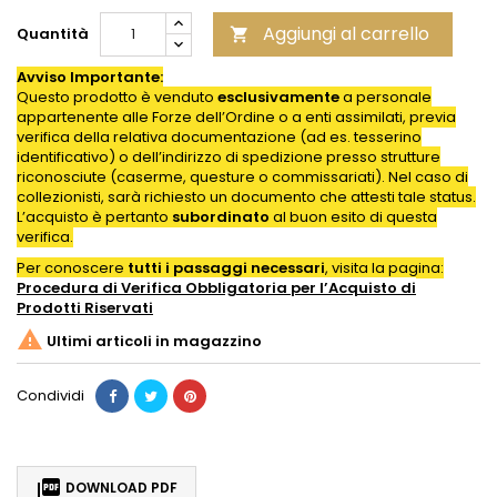
Aggiungi al carrello
Quantità

Avviso Importante:
Questo prodotto è venduto
esclusivamente
a personale
appartenente alle Forze dell’Ordine o a enti assimilati, previa
verifica della relativa documentazione (ad es. tesserino
identificativo) o dell’indirizzo di spedizione presso strutture
riconosciute (caserme, questure o commissariati). Nel caso di
collezionisti, sarà richiesto un documento che attesti tale status.
L’acquisto è pertanto
subordinato
al buon esito di questa
verifica.
Per conoscere
tutti i passaggi necessari
, visita la pagina:
Procedura di Verifica Obbligatoria per l’Acquisto di
Prodotti
Riservati

Ultimi articoli in magazzino
Condividi

DOWNLOAD PDF