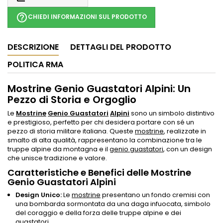
help_outline
CHIEDI INFORMAZIONI SUL PRODOTTO
DESCRIZIONE
DETTAGLI DEL PRODOTTO
POLITICA RMA
Mostrine Genio Guastatori Alpini: Un
Pezzo di Storia e Orgoglio
Le
Mostrine
Genio Guastatori
Alpini
sono un simbolo distintivo
e prestigioso, perfetto per chi desidera portare con sé un
pezzo di storia militare italiana. Queste
mostrine
, realizzate in
smalto di alta qualità, rappresentano la combinazione tra le
truppe alpine da montagna e il
genio guastatori
, con un design
che unisce tradizione e valore.
Caratteristiche e Benefici delle Mostrine
Genio Guastatori Alpini
Design Unico:
Le
mostrine
presentano un fondo cremisi con
una bombarda sormontata da una daga infuocata, simbolo
del coraggio e della forza delle truppe alpine e dei
guastatori.