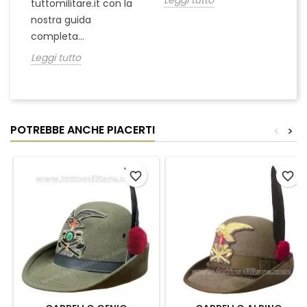
Leggi tutto
tuttomilitare.it con la
nostra guida
completa...
Leggi tutto
POTREBBE ANCHE PIACERTI
<
>
favorite_border
favorite_border