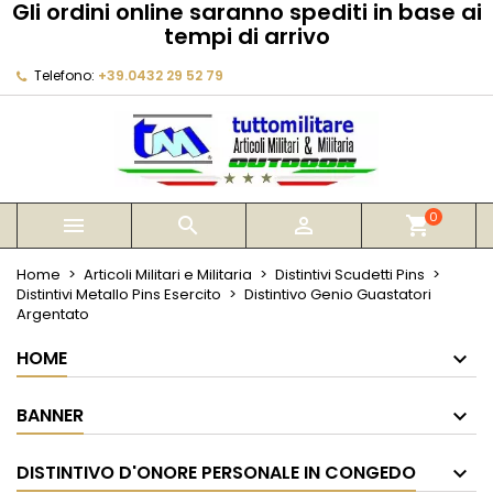
Gli ordini online saranno spediti in base ai
×
×
×
tempi di arrivo
My wishlists
Crea lista dei desideri
Accedi
Telefono:
+39.0432 29 52 79
Create new list
add_circle_outline
Devi avere effettuato l'accesso per salvare dei
Nome lista dei desideri
prodotti nella tua lista dei desideri.
Annulla
Accedi
Annulla
Crea lista dei desideri
0



shopping_cart
Home
Articoli Militari e Militaria
Distintivi Scudetti Pins
Distintivi Metallo Pins Esercito
Distintivo Genio Guastatori
Argentato
HOME
BANNER
DISTINTIVO D'ONORE PERSONALE IN CONGEDO