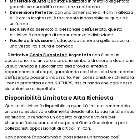
Materiale di Alta Qualità:
Realizzato in metallo argentato,
garantisce durabilità e resistenza nel tempo.
Dimensioni Perfette:
Con una dimensione di 4 cm in altezza
e 1,2 cm in larghezza, è facilmente indossabile su qualsiasi
uniforme.
Esclusività:
Riservato al personale dell'
Esercito
, questo
distintivo è un segno di appartenenza e distinzione.
Facile da Indossare:
L'attacco posteriore a spilla assicura
una vestibilità sicura e comoda.
Il
Distintivo
Genio Guastatori
Argentato
non è solo un
accessorio, ma un vero e proprio simbolo di onore e dedizione.
La sua vendita è subordinata alla prova di effettiva
appartenenza al corpo, garantendo così che solo i veri membri
dell'
Esercito
possano indossarlo. Per i collezionisti, è richiesta la
licenza prefettizia ex art. 28 TULPS, assicurando che ogni pezzo
sia autentico e rispettato.
Disponibilità Limitata e Alta Richiesta
Questo distintivo è disponibile in quantità limitate, rendendolo
un pezzo esclusivo e altamente desiderato. La sua rarità e il suo
significato lo rendono un oggetto di grande valore per
chiunque faccia parte del corpo dei Genio Guastatori o per i
collezionisti appassionati di articoli militari.
Non perdere l'opportunità di possedere un simbolo così