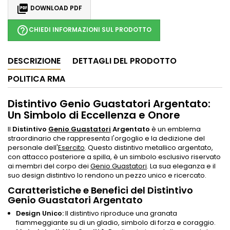

DOWNLOAD PDF
help_outline
CHIEDI INFORMAZIONI SUL PRODOTTO
DESCRIZIONE
DETTAGLI DEL PRODOTTO
POLITICA RMA
Distintivo Genio Guastatori Argentato:
Un Simbolo di Eccellenza e Onore
Il
Distintivo
Genio Guastatori
Argentato
è un emblema
straordinario che rappresenta l'orgoglio e la dedizione del
personale dell'
Esercito
. Questo distintivo metallico argentato,
con attacco posteriore a spilla, è un simbolo esclusivo riservato
ai membri del corpo dei
Genio Guastatori
. La sua eleganza e il
suo design distintivo lo rendono un pezzo unico e ricercato.
Caratteristiche e Benefici del Distintivo
Genio Guastatori Argentato
Design Unico:
Il distintivo riproduce una granata
fiammeggiante su di un gladio, simbolo di forza e coraggio.