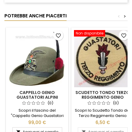
POTREBBE ANCHE PIACERTI
<
>
Non disponibile
favorite_border
favorite_border
CAPPELLO GENIO
SCUDETTO TONDO TERZO
GUASTATORI ALPINI
REGGIMENTO GENIO
TRUPPA CONGEDO
GUASTATORI
(0)
(0)
Scopri il fascino del
Scopri lo Scudetto Tondo del
"Cappello Genio Guastatori
Terzo Reggimento Genio
Alpini Truppa Congedo", un
Guastatori, un simbolo di
99,00 €
6,50 €
simbolo di orgoglio e
orgoglio e tradizione militare.
tradizione. Realizzato con
Realizzato con materiali di
Aggiungi al carrello
Aggiungi al carrello

