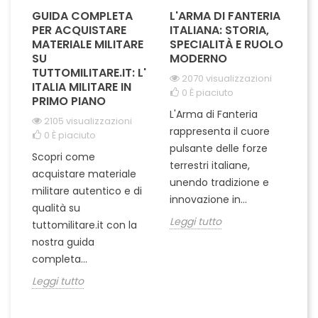
GUIDA COMPLETA
L'ARMA DI FANTERIA
A
PER ACQUISTARE
ITALIANA: STORIA,
T
MATERIALE MILITARE
SPECIALITÀ E RUOLO
V
SU
MODERNO
D
TUTTOMILITARE.IT: L'
2070 visualizzazioni
ITALIA MILITARE IN
0
È piaciuto
PRIMO PIANO
L'Arma di Fanteria
Le
2105 visualizzazioni
rappresenta il cuore
Er
0
È piaciuto
pulsante delle forze
ch
Scopri come
terrestri italiane,
le
acquistare materiale
unendo tradizione e
na
militare autentico e di
innovazione in...
Le
qualità su
Leggi tutto
tuttomilitare.it con la
nostra guida
completa...
Leggi tutto