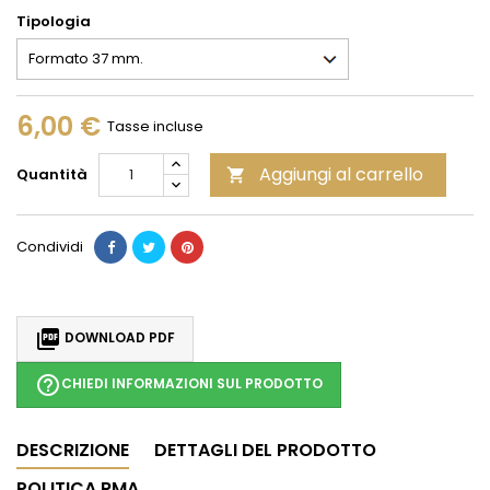
Tipologia
6,00 €
Tasse incluse
Aggiungi al carrello
Quantità

Condividi

DOWNLOAD PDF
help_outline
CHIEDI INFORMAZIONI SUL PRODOTTO
DESCRIZIONE
DETTAGLI DEL PRODOTTO
POLITICA RMA