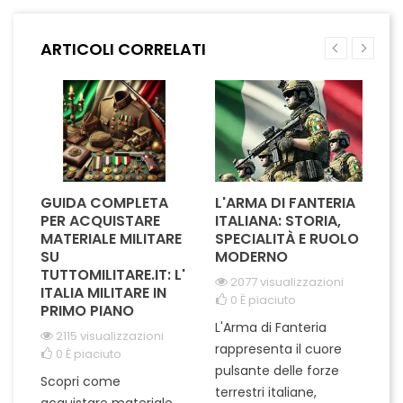
Corpo Forestale. Perfetto per
del disarmo e della difesa.
essere indossato con
Realizzato con materiali di
ARTICOLI CORRELATI
orgoglio sulla divisa, è un
alta qualità, è perfetto per
riconoscimento del...
essere indossato con
orgoglio su...
GUIDA COMPLETA
L'ARMA DI FANTERIA
A
PER ACQUISTARE
ITALIANA: STORIA,
T
MATERIALE MILITARE
SPECIALITÀ E RUOLO
V
SU
MODERNO
D
TUTTOMILITARE.IT: L'
2077 visualizzazioni
ITALIA MILITARE IN
0
È piaciuto
PRIMO PIANO
L'Arma di Fanteria
Le
2115 visualizzazioni
rappresenta il cuore
Er
0
È piaciuto
pulsante delle forze
ch
Scopri come
terrestri italiane,
le