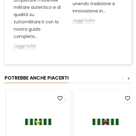
acquistare materiale
unendo tradizione e
na
militare autentico e di
innovazione in...
Le
qualità su
Leggi tutto
tuttomilitare.it con la
nostra guida
completa...
Leggi tutto
POTREBBE ANCHE PIACERTI
<
>
favorite_border
favorite_border