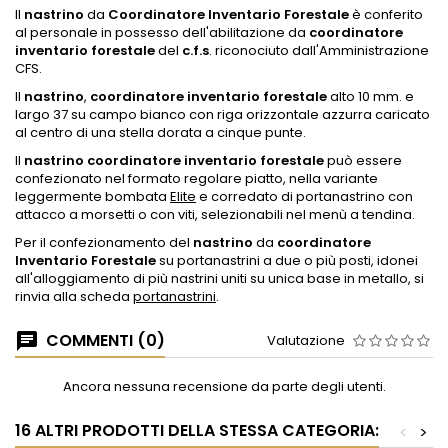
Il
nastrino
da
Coordinatore Inventario Forestale
è conferito
al personale in possesso dell'abilitazione da
coordinatore
inventario forestale
del
c.f.s
. riconociuto dall'Amministrazione
CFS.
Il
nastrino
,
coordinatore inventario forestale
alto 10 mm. e
largo 37 su campo bianco con riga orizzontale azzurra caricato
al centro di una stella dorata a cinque punte.
Il
nastrino
coordinatore inventario forestale
può essere
confezionato nel formato regolare piatto, nella variante
leggermente bombata
Elite
e corredato di portanastrino con
attacco a morsetti o con viti, selezionabili nel menù a tendina.
Per il confezionamento del
nastrino
da
coordinatore
Inventario Forestale
su portanastrini a due o più posti, idonei
all'alloggiamento di più nastrini uniti su unica base in metallo, si
rinvia alla scheda
portanastrini
.
COMMENTI (0)
Valutazione
Ancora nessuna recensione da parte degli utenti.
16 ALTRI PRODOTTI DELLA STESSA CATEGORIA:
<
>