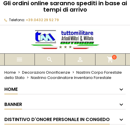
Gli ordini online saranno spediti in base ai
×
×
×
tempi di arrivo
My wishlists
Crea lista dei desideri
Accedi
Telefono:
+39.0432 29 52 79
Create new list
add_circle_outline
Devi avere effettuato l'accesso per salvare dei
Nome lista dei desideri
prodotti nella tua lista dei desideri.
Annulla
Accedi
Annulla
Crea lista dei desideri
0



shopping_cart
Home
Decorazioni Onorificenze
Nastrini Corpo Forestale
dello Stato
Nastrino Coordinatore Inventario Forestale
HOME
BANNER
DISTINTIVO D'ONORE PERSONALE IN CONGEDO