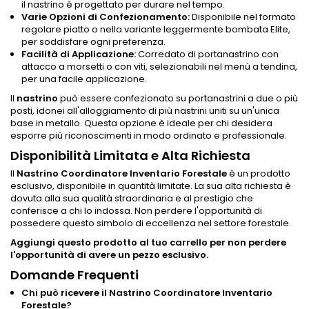
il nastrino è progettato per durare nel tempo.
Varie Opzioni di Confezionamento:
Disponibile nel formato
regolare piatto o nella variante leggermente bombata Elite,
per soddisfare ogni preferenza.
Facilità di Applicazione:
Corredato di portanastrino con
attacco a morsetti o con viti, selezionabili nel menù a tendina,
per una facile applicazione.
Il
nastrino
può essere confezionato su portanastrini a due o più
posti, idonei all'alloggiamento di più nastrini uniti su un'unica
base in metallo. Questa opzione è ideale per chi desidera
esporre più riconoscimenti in modo ordinato e professionale.
Disponibilità Limitata e Alta Richiesta
Il
Nastrino Coordinatore Inventario Forestale
è un prodotto
esclusivo, disponibile in quantità limitate. La sua alta richiesta è
dovuta alla sua qualità straordinaria e al prestigio che
conferisce a chi lo indossa. Non perdere l'opportunità di
possedere questo simbolo di eccellenza nel settore forestale.
Aggiungi questo prodotto al tuo carrello per non perdere
l'opportunità di avere un pezzo esclusivo.
Domande Frequenti
Chi può ricevere il Nastrino Coordinatore Inventario
Forestale?