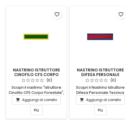
favorite_border
favorite_border
NASTRINO ISTRUTTORE
NASTRINO ISTRUTTORE
CINOFILO CFS CORPO
DIFESA PERSONALE
FORESTALE
TECNICA DISARMO
(0)
(0)
Scopri il nastrino "Istruttore
Scopri il Nastrino Istruttore
Cinofilo CFS Corpo Forestale",
Difesa Personale Tecnica
un simbolo di eccellenza e
Disarmo, un simbolo di
Aggiungi al carrello
Aggiungi al carrello


dedizione nel mondo della
eccellenza e competenza
cinofilia. Realizzato con
nel campo della sicurezza
Più
Più
materiali di alta qualità,
personale. Questo nastrino
questo nastrino rappresenta
rappresenta il
l'impegno e la professionalità
riconoscimento ufficiale delle
degli istruttori cinofili del
tue abilità avanzate nell'arte