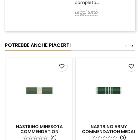
completa...
Leggi tutto
POTREBBE ANCHE PIACERTI
<
>
favorite_border
favorite_border
NASTRINO MINESOTA
NASTRINO ARMY
COMMENDATION
COMMENDATION MEDAL
(0)
(0)