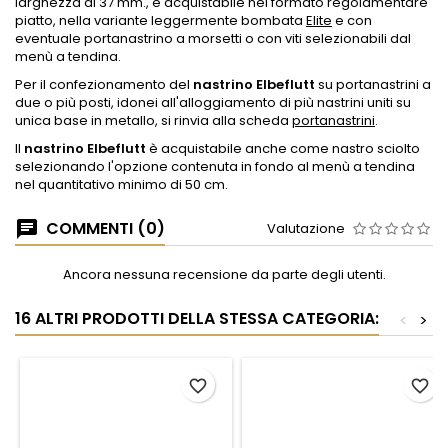
larghezza di 37 mm., è acquistabile nel formato regolamentare
piatto, nella variante leggermente bombata
Elite
e con
eventuale portanastrino a morsetti o con viti selezionabili dal
menù a tendina.
Per il confezionamento del
nastrino Elbeflutt
su portanastrini a
due o più posti, idonei all'alloggiamento di più nastrini uniti su
unica base in metallo, si rinvia alla scheda
portanastrini
.
Il
nastrino Elbeflutt
è acquistabile anche come nastro sciolto
selezionando l'opzione contenuta in fondo al menù a tendina
nel quantitativo minimo di 50 cm.
COMMENTI (0)
Valutazione
Ancora nessuna recensione da parte degli utenti.
16 ALTRI PRODOTTI DELLA STESSA CATEGORIA:
<
>
favorite_border
favorite_border