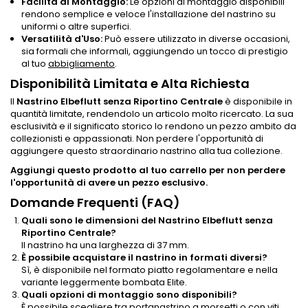
Facilità di Montaggio:
Le opzioni di montaggio disponibili
rendono semplice e veloce l'installazione del nastrino su
uniformi o altre superfici.
Versatilità d'Uso:
Può essere utilizzato in diverse occasioni,
sia formali che informali, aggiungendo un tocco di prestigio
al tuo
abbigliamento
.
Disponibilità Limitata e Alta Richiesta
Il
Nastrino Elbeflutt senza Riportino Centrale
è disponibile in
quantità limitate, rendendolo un articolo molto ricercato. La sua
esclusività e il significato storico lo rendono un pezzo ambito da
collezionisti e appassionati. Non perdere l'opportunità di
aggiungere questo straordinario nastrino alla tua collezione.
Aggiungi questo prodotto al tuo carrello per non perdere
l'opportunità di avere un pezzo esclusivo.
Domande Frequenti (FAQ)
Quali sono le dimensioni del Nastrino Elbeflutt senza
Riportino Centrale?
Il nastrino ha una larghezza di 37 mm.
È possibile acquistare il nastrino in formati diversi?
Sì, è disponibile nel formato piatto regolamentare e nella
variante leggermente bombata Elite.
Quali opzioni di montaggio sono disponibili?
È possibile scegliere tra portanastrino a morsetti o con viti,