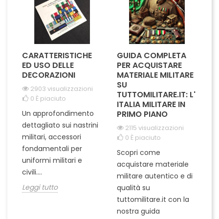
CARATTERISTICHE
GUIDA COMPLETA
L
A
ED USO DELLE
PER ACQUISTARE
I
IL
DECORAZIONI
MATERIALE MILITARE
S
SU
M
2903 visualizzazioni
I
TUTTOMILITARE.IT: L'
0
È piaciuto
ITALIA MILITARE IN
Un approfondimento
PRIMO PIANO
L'
dettagliato sui nastrini
2115 visualizzazioni
ra
militari, accessori
0
È piaciuto
pu
fondamentali per
Scopri come
te
uniformi militari e
acquistare materiale
ta
un
civili....
militare autentico e di
ci
in
Leggi tutto
qualità su
Le
tuttomilitare.it con la
nostra guida