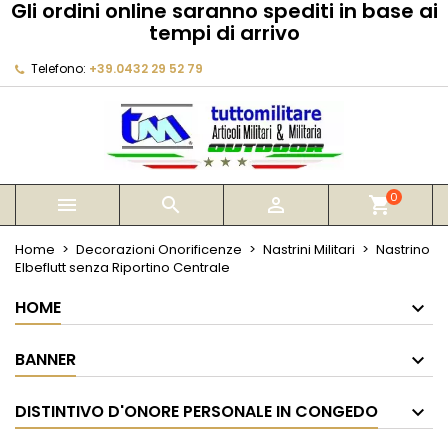
Gli ordini online saranno spediti in base ai
×
×
×
tempi di arrivo
My wishlists
Crea lista dei desideri
Accedi
Telefono:
+39.0432 29 52 79
Create new list
add_circle_outline
Devi avere effettuato l'accesso per salvare dei
Nome lista dei desideri
prodotti nella tua lista dei desideri.
Annulla
Accedi
Annulla
Crea lista dei desideri
0



shopping_cart
Home
Decorazioni Onorificenze
Nastrini Militari
Nastrino
Elbeflutt senza Riportino Centrale
HOME
BANNER
DISTINTIVO D'ONORE PERSONALE IN CONGEDO