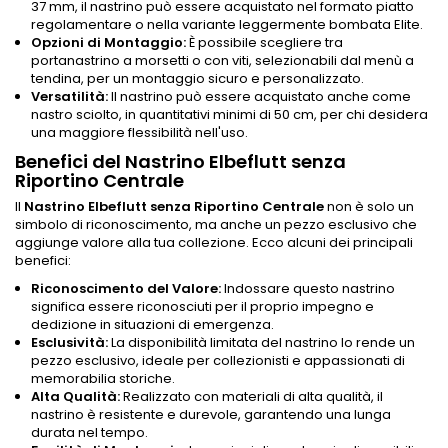
37 mm, il nastrino può essere acquistato nel formato piatto
regolamentare o nella variante leggermente bombata Elite.
Opzioni di Montaggio:
È possibile scegliere tra
portanastrino a morsetti o con viti, selezionabili dal menù a
tendina, per un montaggio sicuro e personalizzato.
Versatilità:
Il nastrino può essere acquistato anche come
nastro sciolto, in quantitativi minimi di 50 cm, per chi desidera
una maggiore flessibilità nell'uso.
Benefici del Nastrino Elbeflutt senza
Riportino Centrale
Il
Nastrino Elbeflutt senza Riportino Centrale
non è solo un
simbolo di riconoscimento, ma anche un pezzo esclusivo che
aggiunge valore alla tua collezione. Ecco alcuni dei principali
benefici:
Riconoscimento del Valore:
Indossare questo nastrino
significa essere riconosciuti per il proprio impegno e
dedizione in situazioni di emergenza.
Esclusività:
La disponibilità limitata del nastrino lo rende un
pezzo esclusivo, ideale per collezionisti e appassionati di
memorabilia storiche.
Alta Qualità:
Realizzato con materiali di alta qualità, il
nastrino è resistente e durevole, garantendo una lunga
durata nel tempo.