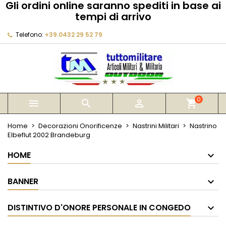
Gli ordini online saranno spediti in base ai
×
×
×
tempi di arrivo
My wishlists
Crea lista dei desideri
Accedi
Telefono:
+39.0432 29 52 79
Create new list
add_circle_outline
Devi avere effettuato l'accesso per salvare dei
Nome lista dei desideri
prodotti nella tua lista dei desideri.
Annulla
Accedi
Annulla
Crea lista dei desideri
0



shopping_cart
Home
Decorazioni Onorificenze
Nastrini Militari
Nastrino
Elbeflut 2002 Brandeburg
HOME
BANNER
DISTINTIVO D'ONORE PERSONALE IN CONGEDO