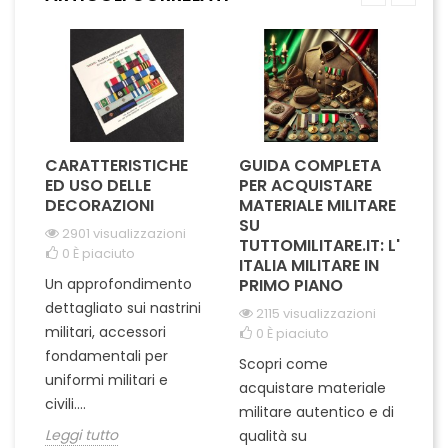
elegante e distintivo lo...
per essere indossato con...
CARATTERISTICHE
GUIDA COMPLETA
L
A
ED USO DELLE
PER ACQUISTARE
I
IL
DECORAZIONI
MATERIALE MILITARE
S
SU
M
2901 visualizzazioni
I
TUTTOMILITARE.IT: L'
0
È piaciuto
ITALIA MILITARE IN
Un approfondimento
PRIMO PIANO
L'
dettagliato sui nastrini
2115 visualizzazioni
ra
militari, accessori
0
È piaciuto
pu
fondamentali per
Scopri come
te
uniformi militari e
acquistare materiale
ta
un
civili....
militare autentico e di
ci
in
Leggi tutto
qualità su