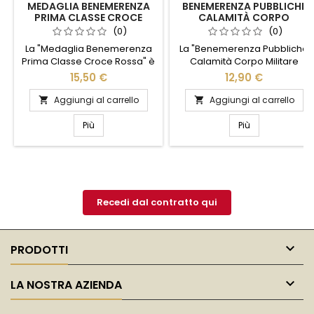
MEDAGLIA BENEMERENZA
BENEMERENZA PUBBLICHE
PRIMA CLASSE CROCE
CALAMITÀ CORPO
ROSSA
MILITARE CROCE ROSSA
(0)
(0)
La "Medaglia Benemerenza
La "Benemerenza Pubbliche
Prima Classe Croce Rossa" è
Calamità Corpo Militare
un simbolo di eccellenza e
Croce Rossa" è un
15,50 €
12,90 €
dedizione umanitaria.
prestigioso riconoscimento
Realizzata con materiali di
dedicato a coloro che hanno
Aggiungi al carrello
Aggiungi al carrello


alta qualità, questa medaglia
dimostrato straordinario
rappresenta un
coraggio e dedizione
Più
Più
riconoscimento prestigioso
durante situazioni di
per coloro che hanno
emergenza. Questo onore
dimostrato straordinario
celebra l'impegno e la
impegno e altruismo nel
professionalità di chi opera in
servizio alla comunità. Il suo
prima linea per
design elegante e raffinato
salvaguardare vite umane e
Recedi dal contratto qui
riflette l'onore e il...
garantire sicurezza e
assistenza nelle...

PRODOTTI

LA NOSTRA AZIENDA