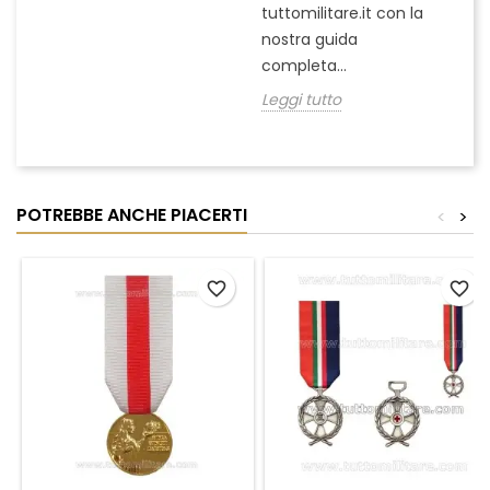
Le
tuttomilitare.it con la
nostra guida
completa...
Leggi tutto
POTREBBE ANCHE PIACERTI
<
>
favorite_border
favorite_border