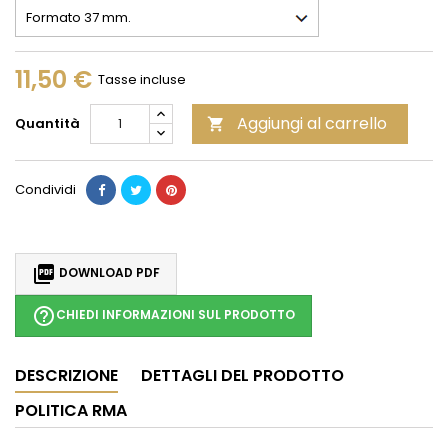
11,50 €
Tasse incluse
Aggiungi al carrello
Quantità

Condividi

DOWNLOAD PDF
help_outline
CHIEDI INFORMAZIONI SUL PRODOTTO
DESCRIZIONE
DETTAGLI DEL PRODOTTO
POLITICA RMA