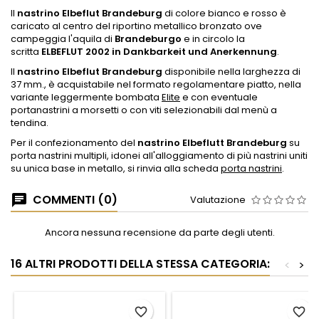
Il
nastrino Elbeflut Brandeburg
di colore bianco e rosso è
caricato al centro del riportino metallico bronzato ove
campeggia l'aquila di
Brandeburgo
e in circolo la
scritta
ELBEFLUT 2002 in Dankbarkeit und Anerkennung
.
Il
nastrino Elbeflut Brandeburg
disponibile nella larghezza di
37 mm., è acquistabile nel formato regolamentare piatto, nella
variante leggermente bombata
Elite
e con eventuale
portanastrini a morsetti o con viti selezionabili dal menù a
tendina.
Per il confezionamento del
nastrino Elbeflutt Brandeburg
su
porta nastrini multipli, idonei all'alloggiamento di più nastrini uniti
su unica base in metallo, si rinvia alla scheda
porta nastrini
.
COMMENTI (0)
Valutazione
Ancora nessuna recensione da parte degli utenti.
16 ALTRI PRODOTTI DELLA STESSA CATEGORIA:
<
>
favorite_border
favorite_border