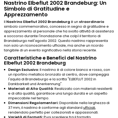
Nastrino Elbeflut 2002 Brandeburg: Un
Simbolo di Gratitudine e
Apprezzamento
Il
Nastrino Elbeflut 2002 Brandeburg
è un
straordinario
simbolo commemorativo, concesso in segno di gratitudine e
apprezzamento al personale che ha svolto attività di assistenza
e soccorso durante l'inondazione che colpì il territorio di
Brandeburgo nell'agosto 2002. Questo nastrino rappresenta
non solo un riconoscimento ufficiale, ma anche un ricordo
tangibile di un evento significativo nella storia recente.
Caratteristiche e Benefici del Nastrino
Elbeflut 2002 Brandeburg
Design Esclusivo:
Il nastrino è di colore bianco e rosso, con
un riportino metallico bronzato al centro, dove campeggia
l'aquila di Brandeburgo e la scritta "ELBEFLUT 2002 in
Dankbarkeit und Anerkennung".
Materiali di Alta Qualità:
Realizzato con materiali resistenti
e di alta qualità, garantisce una lunga durata e un aspetto
impeccabile nel tempo.
Dimensioni Regolamentari:
Disponibile nella larghezza di
37 mm, il nastrino è conforme agli standard
ufficiali
,
rendendolo perfetto per collezionisti e appassionati.
Varietà di Formati:
Puoi scegliere tra il formato