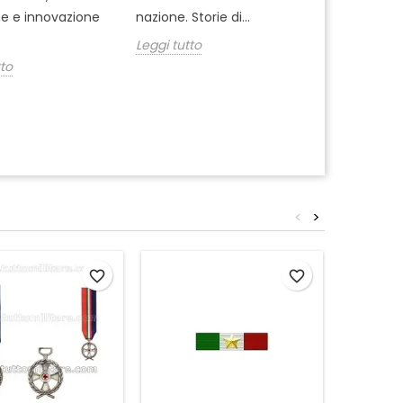
fondina gius
ne e innovazione
nazione. Storie di...
uso borghes
Leggi tutto
decisione...
tto
Leggi tutto
<
>
favorite_border
favorite_border