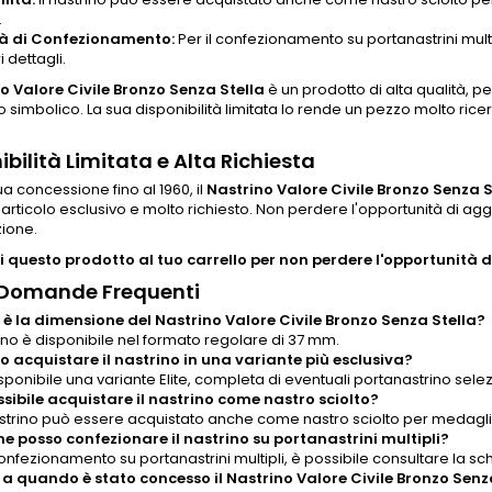
.
tà di Confezionamento:
Per il confezionamento su portanastrini multi
i dettagli.
o Valore Civile Bronzo Senza Stella
è un prodotto di alta qualità, 
to simbolico. La sua disponibilità limitata lo rende un pezzo molto ricer
ibilità Limitata e Alta Richiesta
ua concessione fino al 1960, il
Nastrino Valore Civile Bronzo Senza S
articolo esclusivo e molto richiesto. Non perdere l'opportunità di agg
zione.
 questo prodotto al tuo carrello per non perdere l'opportunità di
 Domande Frequenti
l è la dimensione del Nastrino Valore Civile Bronzo Senza Stella?
rino è disponibile nel formato regolare di 37 mm.
so acquistare il nastrino in una variante più esclusiva?
isponibile una variante Elite, completa di eventuali portanastrino sele
ossibile acquistare il nastrino come nastro sciolto?
 nastrino può essere acquistato anche come nastro sciolto per medaglia
e posso confezionare il nastrino su portanastrini multipli?
confezionamento su portanastrini multipli, è possibile consultare la sch
o a quando è stato concesso il Nastrino Valore Civile Bronzo Senz