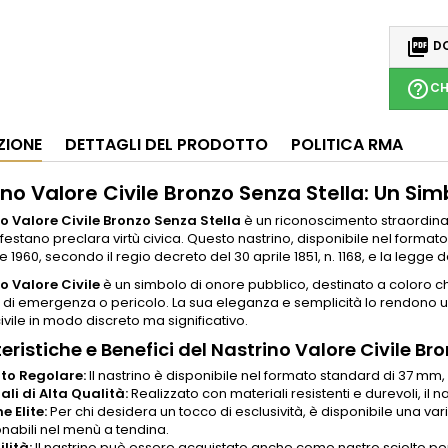

DO
help_outline
CH
ZIONE
DETTAGLI DEL PRODOTTO
POLITICA RMA
no Valore Civile Bronzo Senza Stella: Un Sim
o Valore Civile Bronzo Senza Stella
è un riconoscimento straordinar
estano preclara virtù civica. Questo nastrino, disponibile nel formato
1960, secondo il regio decreto del 30 aprile 1851, n. 1168, e la legge de
o Valore Civile
è un simbolo di onore pubblico, destinato a coloro c
i di emergenza o pericolo. La sua eleganza e semplicità lo rendono u
civile in modo discreto ma significativo.
eristiche e Benefici del Nastrino Valore Civile Br
to Regolare:
Il nastrino è disponibile nel formato standard di 37 m
ali di Alta Qualità:
Realizzato con materiali resistenti e durevoli, il
e Elite:
Per chi desidera un tocco di esclusività, è disponibile una var
onabili nel menù a tendina.
lità:
Il nastrino può essere acquistato anche come nastro sciolto per