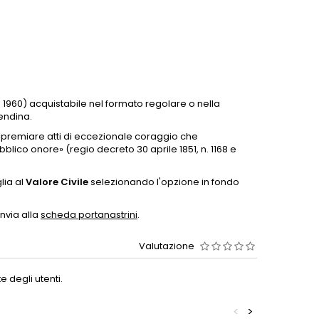
 1960)
acquistabile nel formato regolare o nella
endina.
r «premiare atti di eccezionale coraggio che
blico onore» (regio decreto 30 aprile 1851, n. 1168 e
lia al
Valore Civile
selezionando l'opzione in fondo
invia alla
scheda portanastrini
.
Valutazione
 degli utenti.
<
>