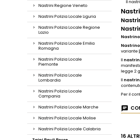
Il nast
Nastrini Regione Veneto
Nastri
Nastrini Polizia Locale Liguria
Nastri
Nastrini Polizia Locale Regione
Nastri
Lazio
Nastrino
Nastrini Polizia Locale Emilia
Nastrino
Romagna
variante
Nastrini Polizia Locale
Il
nastrin
Piemonte
manifesta
legge 2 g
Nastrini Polizia Locale
Il
nastrin
Lombardia
contenut
Nastrini Polizia Locale
Per il c
Campania
Nastrini Polizia Locale Marche
COM
Nastrini Polizia Locale Molise
Nastrini Polizia Locale Calabria
16 ALT
Zaini Bauli Borse