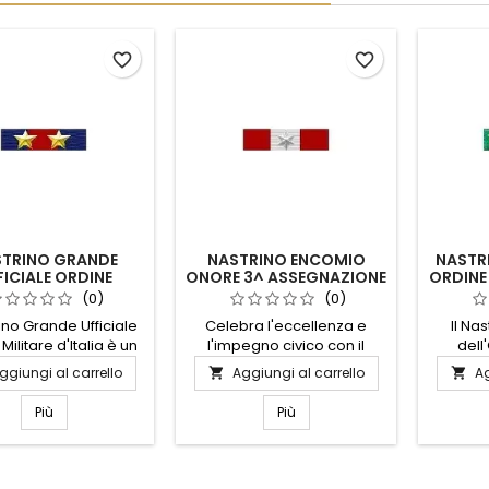
favorite_border
favorite_border
TRINO GRANDE
NASTRINO ENCOMIO
NASTR
FICIALE ORDINE
ONORE 3^ ASSEGNAZIONE
ORDINE
ITARE D'ITALIA
CONSIGLIO COMUNALE
(0)
(0)
PUGLIA
rino Grande Ufficiale
Celebra l'eccellenza e
Il Na
Militare d'Italia è un
l'impegno civico con il
dell
olo di prestigio e
Nastrino Encomio Onore 3^
Mauriz
ggiungi al carrello
Aggiungi al carrello
Ag


 riservato a chi ha
Assegnazione del Consiglio
simbo
trato eccezionale
Comunale Puglia. Questo
onore
Più
Più
re e dedizione al
distintivo prestigioso
materi
o militare. Realizzato
rappresenta un
qu
riali di alta qualità,
riconoscimento ufficiale per
rappres
uesto nastrino
coloro che si sono distinti
la tradi