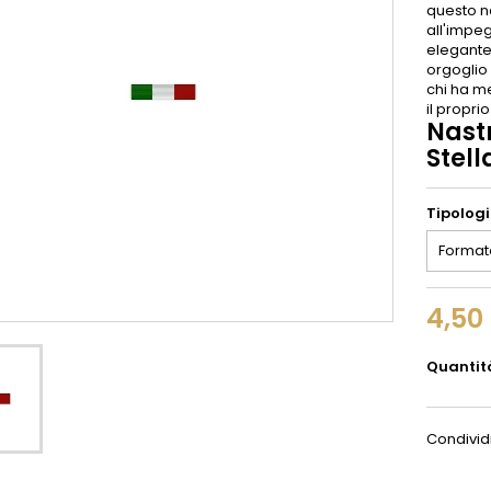
questo na
all'impeg
elegante
orgoglio 
chi ha m
il propri
Nastr
Stell
Tipolog
4,50
Quantit
Condivid