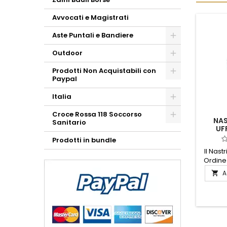
Avvocati e Magistrati
Aste Puntali e Bandiere
Outdoor
Prodotti Non Acquistabili con
Paypal
Italia
Croce Rossa 118 Soccorso
NAS
Sanitario
UF
MIL
Prodotti in bundle
Il Nast
Ordine 
simb
A

onore,
dimos
valo
servizi
con mate
q