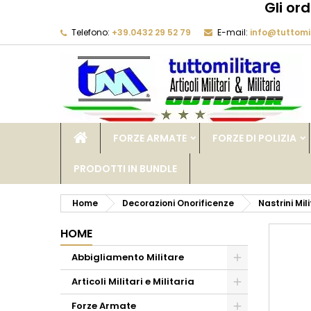
Gli or
Telefono:
+39.0432 29 52 79
E-mail:
info@tuttomil
M
C
A
add_circle_outline
De
No
dei
FORZE ARMATE
FORZE DI POLIZIA
PRODOTTI IN BUNDLE
Home
Decorazioni Onorificenze
Nastrini Mili
HOME
Abbigliamento Militare
Articoli Militari e Militaria
Forze Armate