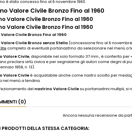
rino è stato concesso fino al 6 novembre 1960.
no Valore Civile Bronzo Fino al 1960
no Valore Civile Bronzo Fino al 1960
no Valore Civile Bronzo Fino al 1960
 Valore Civile Bronzo Fino al 1960
 Valore Civile Bronzo senza Stella
(concessione fino al 6 novembre
Elite
completo di eventuali portanastrino da selezionare nel menù a t
o Valore Civile
, disponibile nel solo formato 37 mm., è conferito pe
no preclara virtù civica e per segnalarne gli autori come degni di pub
ennaio 1958, n. 13).
o Valore Civile
è acquistabile anche come nastro sciolto per medag
a nel menù a tendina.
onfezionamento del
nastrino Valore Civile
su portanastrini multipli, si r
MENTI (0)
Ancora nessuna recensione da parte
RI PRODOTTI DELLA STESSA CATEGORIA: