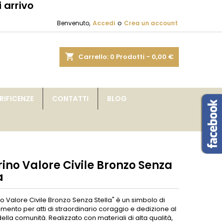
 arrivo
×
×
×
Benvenuto,
Accedi
o
Crea un account
sta
shopping_cart
Carrello:
0
Prodotti - 0,00 €
i
IFICENZE
CONTATTI
BLOG
i
ino Valore Civile Bronzo Senza
a
ino Valore Civile Bronzo Senza Stella" è un simbolo di
mento per atti di straordinario coraggio e dedizione al
della comunità. Realizzato con materiali di alta qualità,