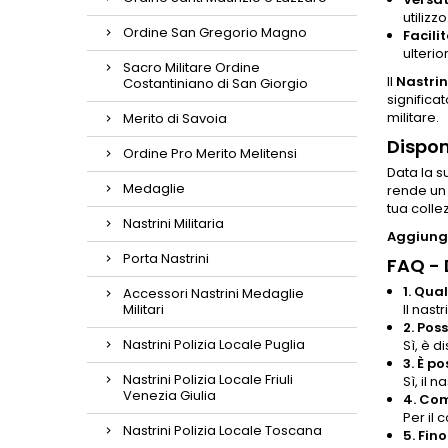
utilizzo
Ordine San Gregorio Magno
Facili
ulterior
Sacro Militare Ordine
Il
Nastrin
Costantiniano di San Giorgio
significa
militare.
Merito di Savoia
Dispon
Ordine Pro Merito Melitensi
Data la s
Medaglie
rende un 
tua colle
Nastrini Militaria
Aggiungi
Porta Nastrini
FAQ -
1. Qua
Accessori Nastrini Medaglie
Militari
Il nast
2. Pos
Nastrini Polizia Locale Puglia
Sì, è d
3. È p
Nastrini Polizia Locale Friuli
Sì, il
Venezia Giulia
4. Com
Per il 
Nastrini Polizia Locale Toscana
5. Fin