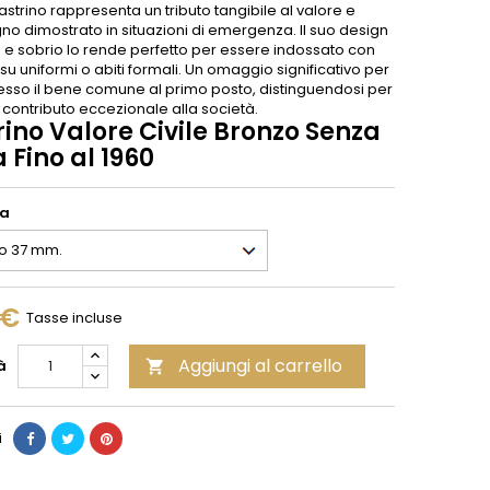
strino rappresenta un tributo tangibile al valore e
no dimostrato in situazioni di emergenza. Il suo design
 e sobrio lo rende perfetto per essere indossato con
su uniformi o abiti formali. Un omaggio significativo per
esso il bene comune al primo posto, distinguendosi per
o contributo eccezionale alla società.
ino Valore Civile Bronzo Senza
a Fino al 1960
ia
 €
Tasse incluse
Aggiungi al carrello
à

i