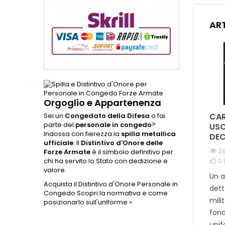
r
riconos
ART
meriti
design 
lo re
Orgoglio e Appartenenza
COME SI
QUAL È LA DIFFERENZA
CAR
Sei un
Congedato della Difesa
o fai
parte del
personale in congedo
?
DISTINGUONO LE
TRA LA CORDURA
USO
Indossa con fierezza la
spilla metallica
MEDAGLIE ORIGINALI
1000D E IL NYLON NEI
DEC
ufficiale
. Il
Distintivo d'Onore delle
DA QUELLE
PORTA CARICATORI E
28
Forze Armate
è il simbolo definitivo per
COMMEMORATIVE ?
ZAINI TATTICI ?
0
chi ha servito lo Stato con dedizione e
valore.
1955 visualizzazioni
977 visualizzazioni
Un 
0
È piaciuto
0
È piaciuto
Acquista il Distintivo d'Onore Personale in
dett
Congedo
Scopri la normativa e come
Scopri come riconoscere
Scopri perché la Cordura
mili
posizionarlo sull'uniforme »
una medaglia originale
1000D è la scelta ideale
fond
realizzata con i punzoni
per porta caricatori e
unifo