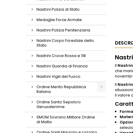
Nastrini Polizia di Stato
Medaglie Forze Armate
Nastrini Polizia Penitenziaria
Nastrini Corpo Forestale dello
DESCRI
Stato
Nastrini Croce Rossa e 118
Nastri
Il
Nastrin
Nastrini Guardia di Finanza
che manif
novembre 
Nastrini Vigili del Fuoco
Il
Nastrin
Ordine Merito Repubblica
situazion
Italiana
il valore 
Ordine Santo Sepolcro
Caratt
Gerusalemme
Forma
Materi
SMOM Sovrano Militare Ordine
di Malta
Opzion
selezi
Ordine Santi Maurizio e Lazzaro
Versati