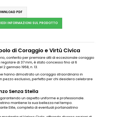
WNLOAD PDF
IEDI INFORMAZIONI SUL PRODOTTO
bolo di Coraggio e Virtù Civica
io, conferito per premiare atti di eccezionale coraggio
 regolare di 37 mm, è stato concesso fino al 6
l 2 gennaio 1958, n. 13.
he hanno dimostrato un coraggio straordinario in
n pezzo esclusivo, perfetto per chi desidera celebrare
onzo Senza Stella
m, garantendo un aspetto uniforme e professionale.
 nastrino mantiene la sua bellezza nel tempo.
iante Elite, completa di eventuali portanastrino
 medaglia al Valore Civile, offrendo diverse opzioni di