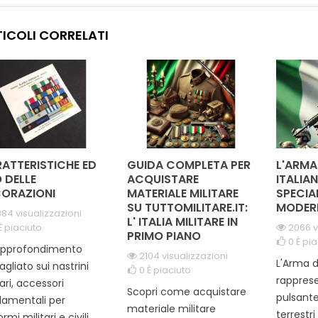
appresenta un
nel servizio alla comunità.
elega
cimento ufficiale di
Realizzato con materiali di
ren
ICOLI CORRELATI
 straordinari. Il suo
alta qualità, il nastrino è un
ceri
elegante e distintivo
simbolo di dedizione e
occ
nde perfetto per...
merito, perfetto per
Indossar
essere...
con sé 
ATTERISTICHE ED
GUIDA COMPLETA PER
L'ARMA
 DELLE
ACQUISTARE
ITALIAN
ORAZIONI
MATERIALE MILITARE
SPECIA
SU TUTTOMILITARE.IT:
MODER
84 visualizzazioni
L' ITALIA MILITARE IN
È piaciuto
2066 v
PRIMO PIANO
0
È pia
approfondimento
2104 visualizzazioni
L'Arma d
agliato sui nastrini
0
È piaciuto
rapprese
tari, accessori
Scopri come acquistare
pulsante
amentali per
materiale militare
terrestr
rmi militari e civili....