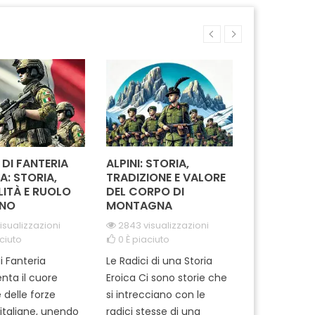
nte e raffinato lo
elegante e raffinato rende
atleti 
de perfetto per
omaggio a chi ha solcato i
Realizza
monie ufficiali e
cieli per dieci anni,
alta qu
asioni speciali.
rappresentando un
perf
lo significa portare
traguardo significativo...
indossa
una storia di valore
uniformi
e...
 DI FANTERIA
ALPINI: STORIA,
COME SCEG
A: STORIA,
TRADIZIONE E VALORE
MODELLO I
LITÀ E RUOLO
DEL CORPO DI
FONDINA MI
NO
MONTAGNA
CIVILE: GU
COMPLETA
isualizzazioni
2843 visualizzazioni
ciuto
0
È piaciuto
678 visuali
0
È piaciut
i Fanteria
Le Radici di una Storia
Quando si tr
nta il cuore
Eroica Ci sono storie che
equipaggia
 delle forze
si intrecciano con le
militare, sce
i italiane, unendo
radici stesse di una