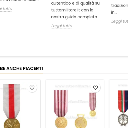
autentico e di qualità su
tradizio
i tutto
tuttomilitare.it con la
in...
nostra guida completa...
Leggi tu
Leggi tutto
BE ANCHE PIACERTI
favorite_border
favorite_border