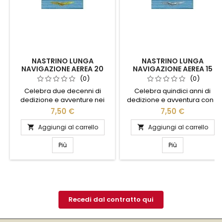
NASTRINO LUNGA
NASTRINO LUNGA
NAVIGAZIONE AEREA 20
NAVIGAZIONE AEREA 15
ANNI
ANNI
(0)
(0)
Celebra due decenni di
Celebra quindici anni di
dedizione e avventure nei
dedizione e avventura con il
cieli con il "Nastrino Lunga
nostro "Nastrino Lunga
7,50 €
7,50 €
Navigazione Aerea 20 anni".
Navigazione Aerea 15 Anni".
Questo distintivo elegante e
Questo elegante nastrino è
Aggiungi al carrello
Aggiungi al carrello


raffinato è un simbolo di
un simbolo di esperienza e
esperienza e impegno nel
impegno nel mondo
Più
Più
mondo dell'aviazione.
dell'aviazione. Realizzato con
Realizzato con materiali di
materiali di alta qualità,
alta qualità, il nastrino
presenta un design raffinato
presenta un design sobrio
che si adatta perfettamente
ma distintivo, perfetto per
a qualsiasi uniforme. Ideale
essere indossato con
per chi ha solcato i cieli con...
Recedi dal contratto qui
orgoglio su uniformi...