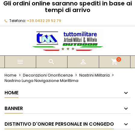
Gli ordini online saranno spediti in base ai
×
×
×
tempi di arrivo
My wishlists
Crea lista dei desideri
Accedi
Telefono:
+39.0432 29 52 79
Create new list
add_circle_outline
Devi avere effettuato l'accesso per salvare dei
Nome lista dei desideri
prodotti nella tua lista dei desideri.
Annulla
Accedi
Annulla
Crea lista dei desideri
0



shopping_cart
Home
Decorazioni Onorificenze
Nastrini Militaria
Nastrino Lunga Navigazione Marittima
HOME
BANNER
DISTINTIVO D'ONORE PERSONALE IN CONGEDO