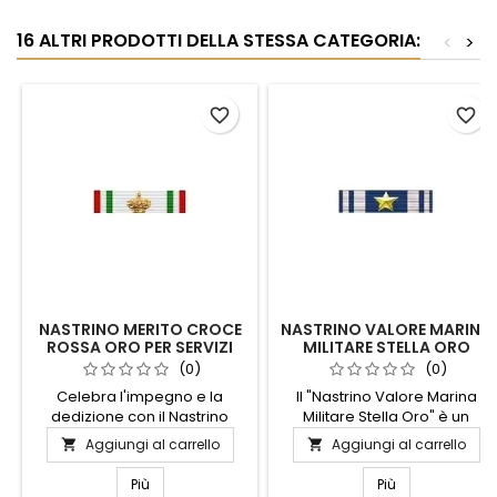
16 ALTRI PRODOTTI DELLA STESSA CATEGORIA:
<
>
favorite_border
favorite_border
NASTRINO MERITO CROCE
NASTRINO VALORE MARINA
ROSSA ORO PER SERVIZI
MILITARE STELLA ORO
TERRITORIALI
(0)
(0)
Celebra l'impegno e la
Il "Nastrino Valore Marina
dedizione con il Nastrino
Militare Stella Oro" è un
Merito Croce Rossa Oro per
simbolo di eccellenza e
Aggiungi al carrello
Aggiungi al carrello


Servizi Territoriali. Questo
dedizione, riservato a chi ha
prestigioso riconoscimento è
dimostrato straordinario
Più
Più
riservato a chi ha dimostrato
coraggio e impegno nel