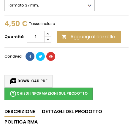
4,50 €
Tasse incluse
Aggiungi al carrello
Quantità

Condividi

DOWNLOAD PDF
help_outline
CHIEDI INFORMAZIONI SUL PRODOTTO
DESCRIZIONE
DETTAGLI DEL PRODOTTO
POLITICA RMA