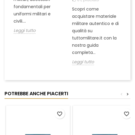
pu
fondamentali per
Scopri come
te
uniformi militari e
acquistare materiale
ta
un
civili....
militare autentico e di
ci
in
Leggi tutto
qualità su
Le
tuttomilitare.it con la
nostra guida
completa...
Leggi tutto
POTREBBE ANCHE PIACERTI
<
>
favorite_border
favorite_border