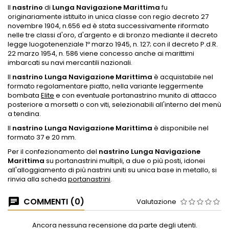
Il
nastrino
di
Lunga Navigazione Marittima
fu
originariamente istituito in unica classe con regio decreto 27
novembre 1904, n.656 ed è stata successivamente riformato
nelle tre classi d'oro, d'argento e di bronzo mediante il decreto
legge luogotenenziale 1º marzo 1945, n. 127; con il decreto P.d.R.
22 marzo 1954, n. 586 viene concesso anche ai marittimi
imbarcati su navi mercantili nazionali.
Il
nastrino Lunga Navigazione Marittima
è acquistabile nel
formato regolamentare piatto, nella variante leggermente
bombata
Elite
e con eventuale portanastrino munito di attacco
posteriore a morsetti o con viti, selezionabili all'interno del menù
a tendina.
Il
nastrino Lunga Navigazione Marittima
è disponibile nel
formato 37 e 20 mm.
Per il confezionamento del
nastrino Lunga Navigazione
Marittima
su portanastrini multipli, a due o più posti, idonei
all'alloggiamento di più nastrini uniti su unica base in metallo, si
rinvia alla scheda
portanastrini
.
COMMENTI (0)
Valutazione
Ancora nessuna recensione da parte degli utenti.