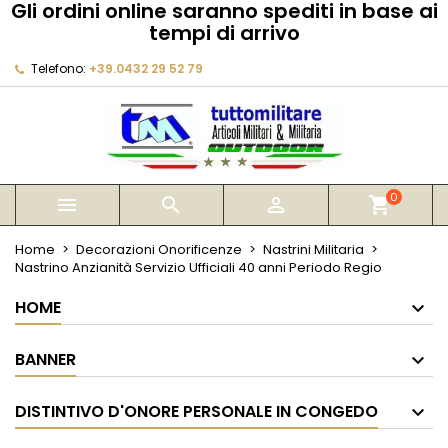
Gli ordini online saranno spediti in base ai
×
×
×
tempi di arrivo
My wishlists
Crea lista dei desideri
Accedi
Telefono:
+39.0432 29 52 79
Create new list
add_circle_outline
Devi avere effettuato l'accesso per salvare dei
Nome lista dei desideri
prodotti nella tua lista dei desideri.
Annulla
Accedi
Annulla
Crea lista dei desideri
0



shopping_cart
Home
Decorazioni Onorificenze
Nastrini Militaria
Nastrino Anzianità Servizio Ufficiali 40 anni Periodo Regio
HOME
BANNER
DISTINTIVO D'ONORE PERSONALE IN CONGEDO