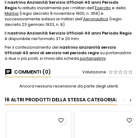
Il
nastrino Anzianità Servizio Ufficiali 40 anni Periodo
Regio
fu istituito inizialmente per i militari dell'
Esercito
e della
Marina
(regio decreto 8 novembre 1900, n. 358) e
successivamente estesa ai militari dell'
Aeronautica
(regio
decreto 23 gennaio 1933, n. 8).
Il
nastrino Anzianità Servizio Ufficiali 40 anni Periodo Regio
è disponibile nel formato 37 e 20 mm.
Per il confezionamento del
nastrino anzianità servzio
Ufficiali 40 anni di servizio nel periodo regio
su portanastrini
a due o più posti, si rinvia alla scheda
portanastrini
.
COMMENTI (0)
Valutazione
Ancora nessuna recensione da parte degli utenti.
16 ALTRI PRODOTTI DELLA STESSA CATEGORIA:
<
>
favorite_border
favorite_border