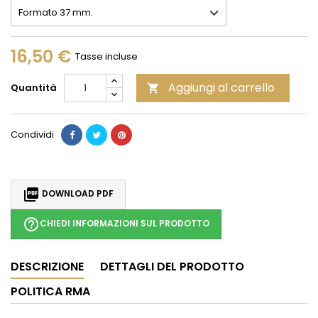
16,50 €
Tasse incluse
Aggiungi al carrello
Quantità

Condividi

DOWNLOAD PDF
help_outline
CHIEDI INFORMAZIONI SUL PRODOTTO
DESCRIZIONE
DETTAGLI DEL PRODOTTO
POLITICA RMA