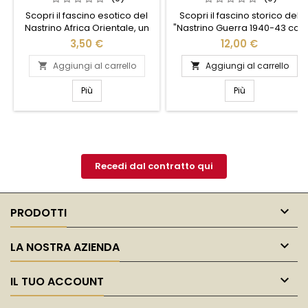
Scopri il fascino esotico del
Scopri il fascino storico del
Nastrino Africa Orientale, un
"Nastrino Guerra 1940-43 con
accessorio unico che
4 anni di campagne", un
3,50 €
12,00 €
aggiunge un tocco di
simbolo di coraggio e
eleganza e avventura al tuo
dedizione. Questo nastrino
Aggiungi al carrello
Aggiungi al carrello


stile. Realizzato con materiali
rappresenta quattro anni di
di alta qualità, questo
impegno e sacrificio durante
Più
Più
nastrino presenta motivi
un periodo cruciale della
ispirati alle vibranti culture
storia. Realizzato con
dell'Africa Orientale,
materiali di alta qualità, è
combinando colori vivaci e
perfetto per collezionisti e
design raffinati. Perfetto per
appassionati di storia
personalizzare borse,
militare. Ogni dettaglio
Recedi dal contratto qui
cappelli o...
racconta una...

PRODOTTI

LA NOSTRA AZIENDA

IL TUO ACCOUNT