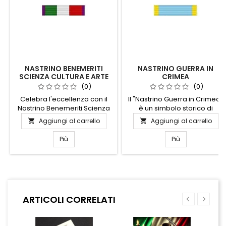
NASTRINO BENEMERITI
NASTRINO GUERRA IN
SCIENZA CULTURA E ARTE
CRIMEA
(0)
(0)
Celebra l'eccellenza con il
Il "Nastrino Guerra in Crimea"
Nastrino Benemeriti Scienza
è un simbolo storico di
Cultura e Arte, un simbolo di
coraggio e onore, perfetto
Aggiungi al carrello
Aggiungi al carrello


prestigio e riconoscimento
per collezionisti e
per chi ha contribuito in
appassionati di storia
Più
Più
modo significativo al
militare. Realizzato con
progresso culturale e
materiali di alta qualità,
scientifico. Realizzato con
questo nastrino rappresenta
materiali di alta qualità,
le campagne militari della
questo nastrino è perfetto
Guerra di Crimea, unendo
per onorare individui che
eleganza e significato
ARTICOLI CORRELATI
hanno lasciato un'impronta
storico. Il suo design
indelebile nel loro campo. Il
autentico e dettagliato lo
suo...
rende un pezzo unico,...