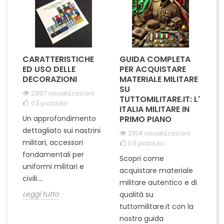
CARATTERISTICHE
GUIDA COMPLETA
L
A
ED USO DELLE
PER ACQUISTARE
I
IL
DECORAZIONI
MATERIALE MILITARE
S
SU
M
2887 visualizzazioni
I
TUTTOMILITARE.IT: L'
0
È piaciuto
ITALIA MILITARE IN
Un approfondimento
PRIMO PIANO
L'
dettagliato sui nastrini
2104 visualizzazioni
ra
militari, accessori
0
È piaciuto
pu
fondamentali per
Scopri come
te
uniformi militari e
acquistare materiale
ta
un
civili....
militare autentico e di
ci
in
Leggi tutto
qualità su
Le
tuttomilitare.it con la
nostra guida