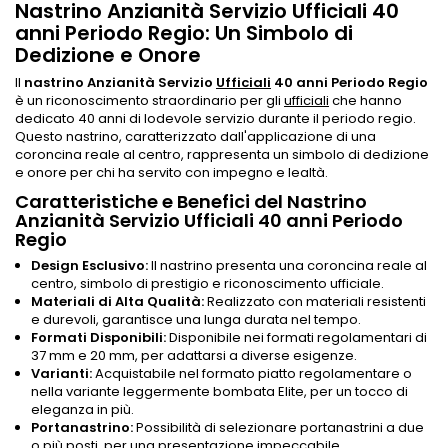
Nastrino Anzianità Servizio Ufficiali 40
anni Periodo Regio: Un Simbolo di
Dedizione e Onore
Il
nastrino Anzianità Servizio
Ufficiali
40 anni Periodo Regio
è un riconoscimento straordinario per gli
ufficiali
che hanno
dedicato 40 anni di lodevole servizio durante il periodo regio.
Questo nastrino, caratterizzato dall'applicazione di una
coroncina reale al centro, rappresenta un simbolo di dedizione
e onore per chi ha servito con impegno e lealtà.
Caratteristiche e Benefici del Nastrino
Anzianità Servizio Ufficiali 40 anni Periodo
Regio
Design Esclusivo:
Il nastrino presenta una coroncina reale al
centro, simbolo di prestigio e riconoscimento ufficiale.
Materiali di Alta Qualità:
Realizzato con materiali resistenti
e durevoli, garantisce una lunga durata nel tempo.
Formati Disponibili:
Disponibile nei formati regolamentari di
37 mm e 20 mm, per adattarsi a diverse esigenze.
Varianti:
Acquistabile nel formato piatto regolamentare o
nella variante leggermente bombata Elite, per un tocco di
eleganza in più.
Portanastrino:
Possibilità di selezionare portanastrini a due
o più posti, per una presentazione impeccabile.