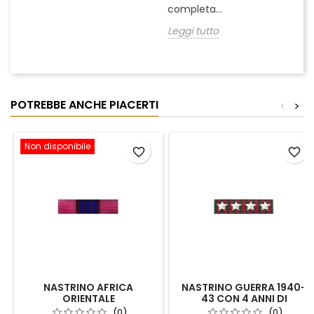
completa...
Leggi tutto
POTREBBE ANCHE PIACERTI
<
>
Non disponibile
favorite_border
favorite_border
NASTRINO AFRICA
NASTRINO GUERRA 1940-
ORIENTALE
43 CON 4 ANNI DI
CAMPAGNE
(0)
(0)