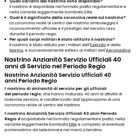
Quali varianti del nastrino sono disponibili?
Il nastrino è disponibile nel formato piatto regolamentare e
nella variante leggermente bombata Elite.
Qual è il significato della coroncina reale sul nastrino?
La coroncina reale al centro del nastrino simboleggia il
riconoscimento ufficiale e il prestigio del servizio reso
durante il periodo regio.
Per quali corpi militari è stato istituito il nastrino?
Il nastrino è stato istituito per i militari dell'
Esercito
e della
Marina
, e successivamente esteso ai militari dell'
Aeronautica
.
Nastrino Anzianità Servizio Ufficiali 40
anni di Servizio nel Periodo Regio
Nastrino Anzianità Servizio Ufficiali 40
anni Periodo Regio
Il
nastrino di anzianità di servizio per gli ufficiali
del periodo regio
, che hanno maturato 40 anni di attività di
lodevole servizio, è caratterizzato dall'applicazione di una
coroncina relale al centro del nastrino.
Il
nastrino Anzianità Servizio Ufficiali 40 anni Periodo
Regio
è
acquistabile nel formato regolamentare piatto, nella
variante leggermente bombata
Elite
e completo di eventuali
portanastrino da selezionare nel menù a tendina.