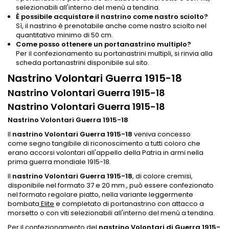
selezionabili all'interno del menù a tendina.
È possibile acquistare il nastrino come nastro sciolto?
Sì, il nastrino è prenotabile anche come nastro sciolto nel
quantitativo minimo di 50 cm.
Come posso ottenere un portanastrino multiplo?
Per il confezionamento su portanastrini multipli, si rinvia alla
scheda portanastrini disponibile sul sito.
Nastrino Volontari Guerra 1915-18
Nastrino Volontari Guerra 1915-18
Nastrino Volontari Guerra 1915-18
Nastrino Volontari Guerra 1915-18
Il
nastrino Volontari Guerra 1915-18
veniva concesso
come segno tangibile di riconoscimento a tutti coloro che
erano accorsi volontari all'appello della Patria in armi nella
prima guerra mondiale 1915-18.
Il
nastrino Volontari Guerra 1915-18
, di colore cremisi,
disponibile nel formato 37 e 20 mm., può essere confezionato
nel formato regolare piatto, nella variante leggermente
bombata
Elite
e completato di portanastrino con attacco a
morsetto o con viti selezionabili all'interno del menù a tendina.
Per il confezionamento del
nastrino Volontari di Guerra 1915-