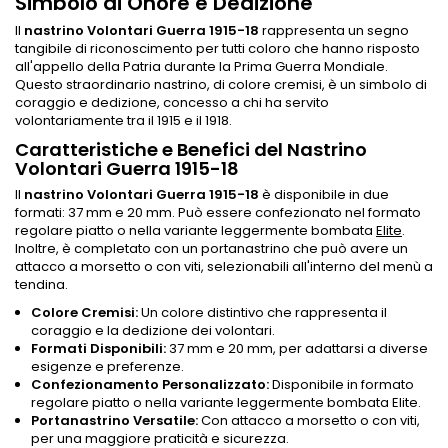
Simbolo di Onore e Dedizione
Il
nastrino Volontari Guerra 1915-18
rappresenta un segno
tangibile di riconoscimento per tutti coloro che hanno risposto
all'appello della Patria durante la Prima Guerra Mondiale.
Questo straordinario nastrino, di colore cremisi, è un simbolo di
coraggio e dedizione, concesso a chi ha servito
volontariamente tra il 1915 e il 1918.
Caratteristiche e Benefici del Nastrino
Volontari Guerra 1915-18
Il
nastrino Volontari Guerra 1915-18
è disponibile in due
formati: 37 mm e 20 mm. Può essere confezionato nel formato
regolare piatto o nella variante leggermente bombata
Elite
.
Inoltre, è completato con un portanastrino che può avere un
attacco a morsetto o con viti, selezionabili all'interno del menù a
tendina.
Colore Cremisi:
Un colore distintivo che rappresenta il
coraggio e la dedizione dei volontari.
Formati Disponibili:
37 mm e 20 mm, per adattarsi a diverse
esigenze e preferenze.
Confezionamento Personalizzato:
Disponibile in formato
regolare piatto o nella variante leggermente bombata Elite.
Portanastrino Versatile:
Con attacco a morsetto o con viti,
per una maggiore praticità e sicurezza.