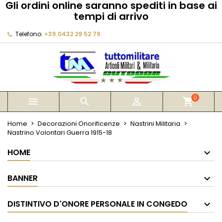
Gli ordini online saranno spediti in base ai
×
×
×
tempi di arrivo
My wishlists
Crea lista dei desideri
Accedi
Telefono:
+39.0432 29 52 79
Create new list
add_circle_outline
Devi avere effettuato l'accesso per salvare dei
Nome lista dei desideri
prodotti nella tua lista dei desideri.
Annulla
Accedi
Annulla
Crea lista dei desideri
0



shopping_cart
Home
Decorazioni Onorificenze
Nastrini Militaria
Nastrino Volontari Guerra 1915-18
HOME
BANNER
DISTINTIVO D'ONORE PERSONALE IN CONGEDO