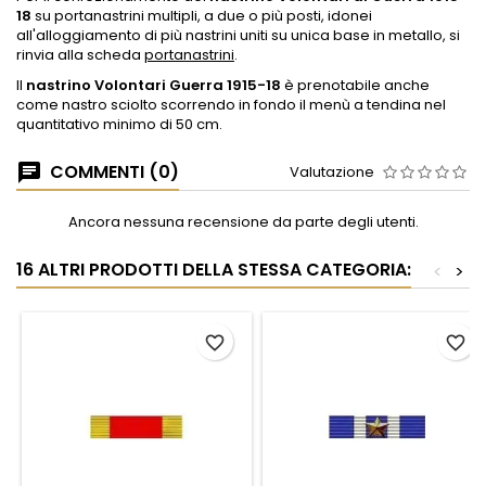
18
su portanastrini multipli, a due o più posti, idonei
all'alloggiamento di più nastrini uniti su unica base in metallo, si
rinvia alla scheda
portanastrini
.
Il
nastrino Volontari Guerra 1915-18
è prenotabile anche
come nastro sciolto scorrendo in fondo il menù a tendina nel
quantitativo minimo di 50 cm.
COMMENTI (0)
Valutazione
Ancora nessuna recensione da parte degli utenti.
16 ALTRI PRODOTTI DELLA STESSA CATEGORIA:
<
>
favorite_border
favorite_border