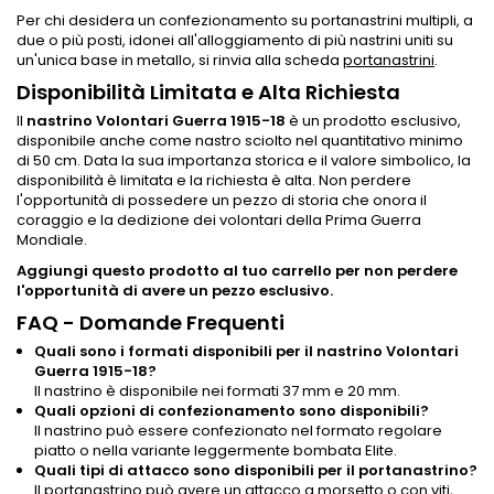
Per chi desidera un confezionamento su portanastrini multipli, a
due o più posti, idonei all'alloggiamento di più nastrini uniti su
un'unica base in metallo, si rinvia alla scheda
portanastrini
.
Disponibilità Limitata e Alta Richiesta
Il
nastrino Volontari Guerra 1915-18
è un prodotto esclusivo,
disponibile anche come nastro sciolto nel quantitativo minimo
di 50 cm. Data la sua importanza storica e il valore simbolico, la
disponibilità è limitata e la richiesta è alta. Non perdere
l'opportunità di possedere un pezzo di storia che onora il
coraggio e la dedizione dei volontari della Prima Guerra
Mondiale.
Aggiungi questo prodotto al tuo carrello per non perdere
l'opportunità di avere un pezzo esclusivo.
FAQ - Domande Frequenti
Quali sono i formati disponibili per il nastrino Volontari
Guerra 1915-18?
Il nastrino è disponibile nei formati 37 mm e 20 mm.
Quali opzioni di confezionamento sono disponibili?
Il nastrino può essere confezionato nel formato regolare
piatto o nella variante leggermente bombata Elite.
Quali tipi di attacco sono disponibili per il portanastrino?
Il portanastrino può avere un attacco a morsetto o con viti,