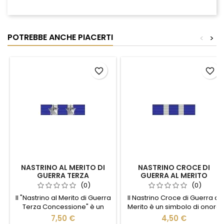
POTREBBE ANCHE PIACERTI
<
>
favorite_border
favorite_border
NASTRINO AL MERITO DI
NASTRINO CROCE DI
GUERRA TERZA
GUERRA AL MERITO
CONCESSIONE
(0)
(0)
Il "Nastrino al Merito di Guerra
Il Nastrino Croce di Guerra al
Terza Concessione" è un
Merito è un simbolo di onore
simbolo di straordinario
e coraggio, perfetto per chi
7,50 €
4,50 €