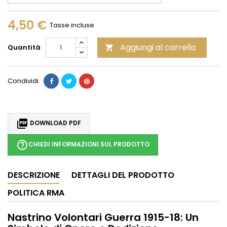
4,50 €
Tasse incluse
Aggiungi al carrello
Quantità

Condividi

DOWNLOAD PDF
help_outline
CHIEDI INFORMAZIONI SUL PRODOTTO
DESCRIZIONE
DETTAGLI DEL PRODOTTO
POLITICA RMA
Nastrino Volontari Guerra 1915-18: Un