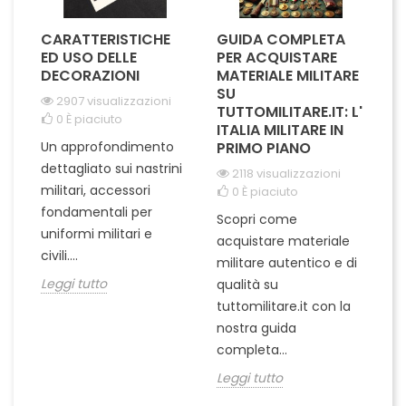
CARATTERISTICHE
GUIDA COMPLETA
L
A
ED USO DELLE
PER ACQUISTARE
I
IL
DECORAZIONI
MATERIALE MILITARE
S
SU
M
2907 visualizzazioni
I
TUTTOMILITARE.IT: L'
0
È piaciuto
ITALIA MILITARE IN
Un approfondimento
PRIMO PIANO
L'
dettagliato sui nastrini
2118 visualizzazioni
ra
militari, accessori
0
È piaciuto
pu
fondamentali per
Scopri come
te
uniformi militari e
acquistare materiale
ta
un
civili....
militare autentico e di
ci
in
Leggi tutto
qualità su
Le
tuttomilitare.it con la
nostra guida
completa...
Leggi tutto