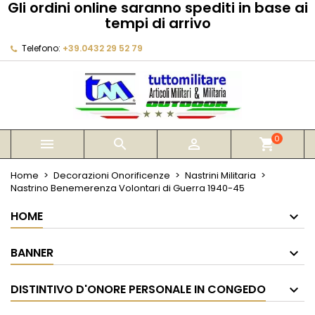
Gli ordini online saranno spediti in base ai
×
×
×
tempi di arrivo
My wishlists
Crea lista dei desideri
Accedi
Telefono:
+39.0432 29 52 79
Create new list
add_circle_outline
Devi avere effettuato l'accesso per salvare dei
Nome lista dei desideri
prodotti nella tua lista dei desideri.
Annulla
Accedi
Annulla
Crea lista dei desideri
0



shopping_cart
Home
Decorazioni Onorificenze
Nastrini Militaria
Nastrino Benemerenza Volontari di Guerra 1940-45
HOME
BANNER
DISTINTIVO D'ONORE PERSONALE IN CONGEDO