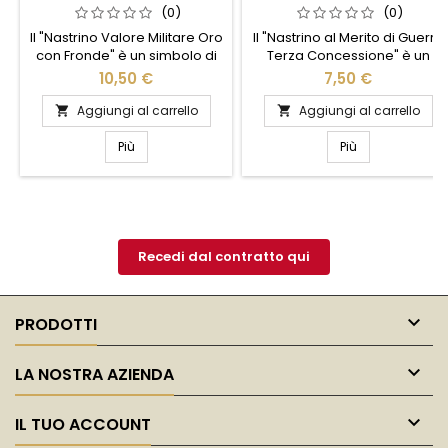
FRONDE
CONCESSIONE
(0)
(0)
Il "Nastrino Valore Militare Oro
Il "Nastrino al Merito di Guerra
con Fronde" è un simbolo di
Terza Concessione" è un
coraggio e dedizione,
simbolo di straordinario
10,50 €
7,50 €
riservato a chi ha dimostrato
coraggio e dedizione.
straordinario valore in
Questo prestigioso
Aggiungi al carrello
Aggiungi al carrello


situazioni critiche. Realizzato
riconoscimento onora coloro
con materiali di alta qualità,
che hanno dimostrato
Più
Più
questo nastrino presenta un
eccezionale valore e
elegante design dorato
impegno in situazioni di
arricchito da fronde, che ne
conflitto. Realizzato con
esaltano l'importanza e la
materiali di alta qualità, il
solennità. Perfetto per essere
nastrino presenta un design
indossato con...
elegante e distintivo, perfetto
Recedi dal contratto qui
per essere indossato...

PRODOTTI

LA NOSTRA AZIENDA

IL TUO ACCOUNT