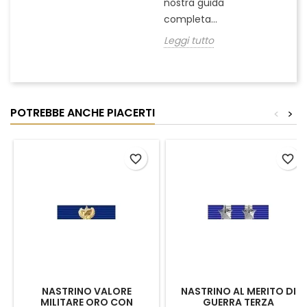
nostra guida
completa...
Leggi tutto
POTREBBE ANCHE PIACERTI
<
>
favorite_border
favorite_border
NASTRINO VALORE
NASTRINO AL MERITO DI
MILITARE ORO CON
GUERRA TERZA