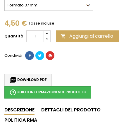
4,50 €
Tasse incluse
Aggiungi al carrello
Quantità

Condividi

DOWNLOAD PDF
help_outline
CHIEDI INFORMAZIONI SUL PRODOTTO
DESCRIZIONE
DETTAGLI DEL PRODOTTO
POLITICA RMA