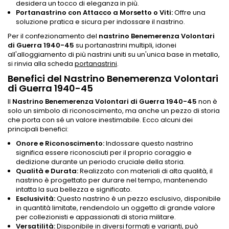
desidera un tocco di eleganza in più.
Portanastrino con Attacco a Morsetto o Viti:
Offre una
soluzione pratica e sicura per indossare il nastrino.
Per il confezionamento del
nastrino Benemerenza Volontari
di Guerra 1940-45
su portanastrini multipli, idonei
all'alloggiamento di più nastrini uniti su un'unica base in metallo,
si rinvia alla scheda
portanastrini
.
Benefici del Nastrino Benemerenza Volontari
di Guerra 1940-45
Il
Nastrino Benemerenza Volontari di Guerra 1940-45
non è
solo un simbolo di riconoscimento, ma anche un pezzo di storia
che porta con sé un valore inestimabile. Ecco alcuni dei
principali benefici:
Onore e Riconoscimento:
Indossare questo nastrino
significa essere riconosciuti per il proprio coraggio e
dedizione durante un periodo cruciale della storia.
Qualità e Durata:
Realizzato con materiali di alta qualità, il
nastrino è progettato per durare nel tempo, mantenendo
intatta la sua bellezza e significato.
Esclusività:
Questo nastrino è un pezzo esclusivo, disponibile
in quantità limitate, rendendolo un oggetto di grande valore
per collezionisti e appassionati di storia militare.
Versatilità:
Disponibile in diversi formati e varianti, può