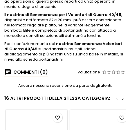
ad operazioni di guerra presso reparti od unità operanti, in
maniera degna di encomio.
Il
nastrino di Benemerenza per i Volontari di Guerra 40/45
,
disponibile nel formato 37 e 20 mm., può essere confezionato
nel formato regolare piatto, nella variante leggermente
bombata
Elite
e completato di portanastrino con attacco a
morsetto o con viti selezionabili dal menù a tendina.
Per il confezionamento del
nastrino Benemerenza Volontari
di Guerra 40/45
su portanastrini multipli, idonei
all'alloggiamento di più nastrini uniti su unica base in metallo, si
rinvia alla scheda
portanastrini
.
COMMENTI (0)
Valutazione
Ancora nessuna recensione da parte degli utenti.
16 ALTRI PRODOTTI DELLA STESSA CATEGORIA:
<
>
favorite_border
favorite_border