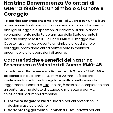
Nastrino Benemerenza Volontari di
Guerra 1940-45: Un Simbolo di Onore e
Coraggio
Il
Nastrino Benemerenza Volontari di Guerra 1940-45
è un
riconoscimento straordinario, concesso a coloro che, senza
obblighi di legge o disposizioni di richiamo, si arruolarono
volontariamente nelle
Forze armate
dello Stato durante il
periodo compreso tra il 10 giugno 1940 e l'8 maggio 1945.
Questo nastrino rappresenta un simbolo di dedizione e
coraggio, premiando chi ha partecipato in maniera
encomiabile alle operazioni di guerra.
Caratteristiche e Benefici del Nastrino
Benemerenza Volontari di Guerra 1940-45
Il
nastrino di Benemerenza Volontari di Guerra 1940-45
è
disponibile in due formati: 37 mm e 20 mm. Può essere
confezionato nel formato regolare piatto o nella variante
leggermente bombata
Elite
. Inoltre, è possibile completarlo con
un portanastrino dotato di attacco a morsetto o con viti,
selezionabili dal menù a tendina.
Formato Regolare Piatto:
Ideale per chi preferisce un
design classico e sobrio.
Variante Leggermente Bombata Elite:
Perfetta per chi