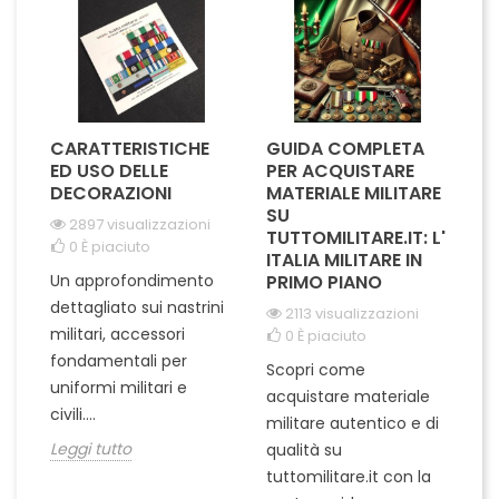
cruciale...
CARATTERISTICHE
GUIDA COMPLETA
L
A
ED USO DELLE
PER ACQUISTARE
I
IL
DECORAZIONI
MATERIALE MILITARE
S
SU
M
2897 visualizzazioni
I
TUTTOMILITARE.IT: L'
0
È piaciuto
ITALIA MILITARE IN
Un approfondimento
PRIMO PIANO
L'
dettagliato sui nastrini
2113 visualizzazioni
ra
militari, accessori
0
È piaciuto
pu
fondamentali per
Scopri come
te
uniformi militari e
acquistare materiale
ta
un
civili....
militare autentico e di
ci
in
Leggi tutto
qualità su
Le
tuttomilitare.it con la