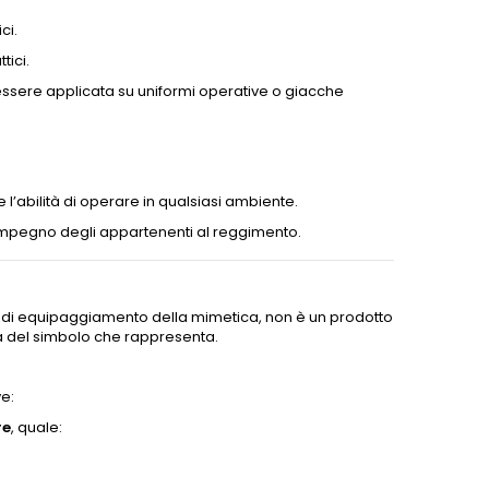
ci.
tici.
essere applicata su uniformi operative o giacche
’abilità di operare in qualsiasi ambiente.
e impegno degli appartenenti al reggimento.
di equipaggiamento della mimetica, non è un prodotto
zza del simbolo che rappresenta.
ve:
re
, quale: