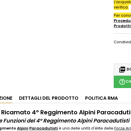
L’acquis
verifica.
Per con
Procedur
Prodotti
Condivid

DO
help_outline
CH
ZIONE
DETTAGLI DEL PRODOTTO
POLITICA RMA
 Ricamato 4° Reggimento Alpini Paracadutis
 e Funzioni del 4° Reggimento Alpini Paracadutisti
gimento
Alpini
Paracadutisti
è una delle unità d'élite delle
Forze A