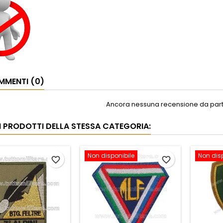
MENTI (0)
Ancora nessuna recensione da parte
RI PRODOTTI DELLA STESSA CATEGORIA:
Non disponibile
Non dis
favorite_border
favorite_border