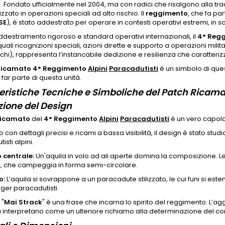
". Fondato ufficialmente nel 2004, ma con radici che risalgono alla tr
zzato in operazioni speciali ad alto rischio. Il
reggimento
, che fa pa
SE
), è stato addestrato per operare in contesti operativi estremi, in sc
destramento rigoroso e standard operativi internazionali, il
4° Reg
quali ricognizioni speciali, azioni dirette e supporto a operazioni milit
chi), rappresenta l’instancabile dedizione e resilienza che caratterizz
Ricamato 4° Reggimento
Alpini
Paracadutisti
è un simbolo di ques
 far parte di questa unità.
eristiche Tecniche e Simboliche del Patch Ricam
zione del Design
ricamato
del
4° Reggimento
Alpini
Paracadutisti
è un vero capola
o con dettagli precisi e ricami a bassa visibilità, il design è stato stu
sti alpini.
 centrale:
Un'aquila in volo ad ali aperte domina la composizione. Le
", che campeggia in forma semi-circolare.
o:
L’aquila si sovrappone a un paracadute stilizzato, le cui funi si es
nger paracadutisti.
"
Mai Strack
" è una frase che incarna lo spirito del reggimento. L’agg
la interpretano come un ulteriore richiamo alla determinazione del co