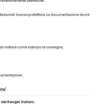
 preventivamente identificati.
ollezionisti: licenza prefettizia. La documentazione dovrà
ndo militare come indirizzo di consegna.
ocumentazione.
ita
".
 dei Ranger italiani.