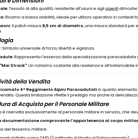
ali e Dimensioni
ale:
Tessuto di alta qualità, resistente all’usura e agli
agenti
atmosferi
a:
Ricamo a bassa visibilità, ideale per utilizzo operativo in contesti tat
ioni:
Il patch misura
8,5 cm di diametro
, una misura standard per 
e.
logia
:
Simbolo universale di forza, libertà e vigilanza.
adute:
Rappresenta l’essenza della specializzazione paracadutista e l
"Mai Strack":
Un richiamo costante alla resilienza e all’instancabil
ività della Vendita
Ricamato 4° Reggimento Alpini Paracadutisti
in quanto elemento 
 vendita. Questa limitazione riflette il prestigio ma anche la delicate
ura di Acquisto per il Personale Militare
a è riservata esclusivamente al personale militare in servizio, che de
re documentazione comprovante l’appartenenza al corpo milita
a del tesserino militare.
imenti definito come CMD (Certificato di Merito al Distaccamento).