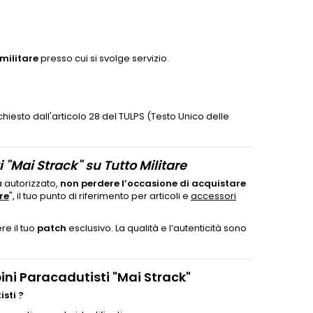
militare
presso cui si svolge servizio.
ichiesto dall'articolo 28 del TULPS (Testo Unico delle
"Mai Strack" su Tutto Militare
a autorizzato,
non perdere l’occasione di acquistare
re
", il tuo punto di riferimento per articoli e
accessori
re il tuo
patch
esclusivo. La qualità e l’autenticità sono
ni Paracadutisti "Mai Strack"
sti ?