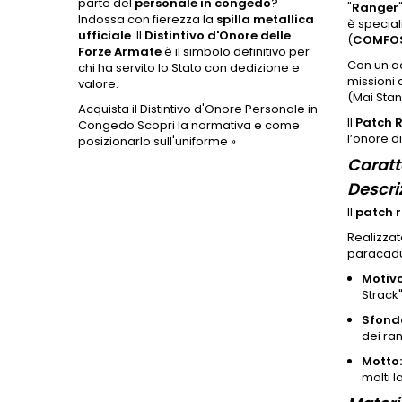
parte del
personale in congedo
?
"
Ranger
Indossa con fierezza la
spilla metallica
è speciali
ufficiale
. Il
Distintivo d'Onore delle
(
COMFO
Forze Armate
è il simbolo definitivo per
Con un ad
chi ha servito lo Stato con dedizione e
missioni 
valore.
(Mai Stan
Acquista il Distintivo d'Onore Personale in
Il
Patch 
Congedo
Scopri la normativa e come
l’onore di
posizionarlo sull'uniforme »
Caratt
Descri
Il
patch 
Realizzat
paracaduti
Motivo
Strack
Sfond
dei ra
Motto:
molti 