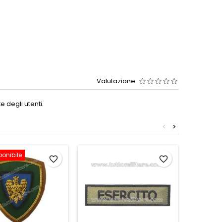
Valutazione
 degli utenti.
<
>
ponibile
favorite_border
favorite_border