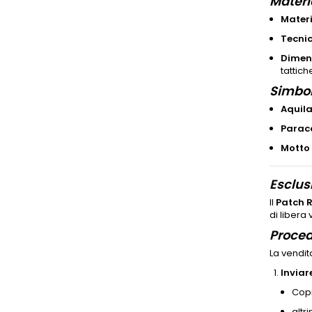
Materi
Materi
Tecnic
Dimens
tattich
Simbo
Aquila
Parac
Motto 
Esclus
Il
Patch 
di libera
Proced
La vendit
Invia
Copi
altr