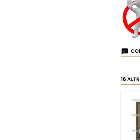
COM
16 ALT