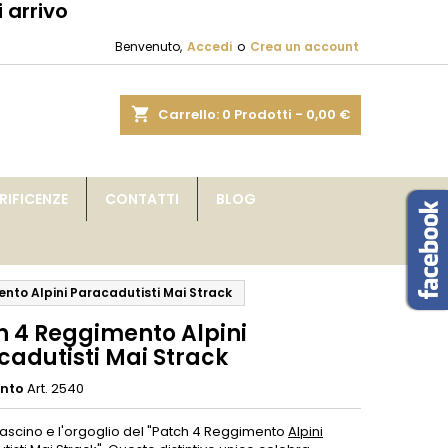
 arrivo
×
×
×
Benvenuto,
Accedi
o
Crea un account
sta
shopping_cart
Carrello:
0
Prodotti - 0,00 €
i
IFICENZE
CONTATTI
BLOG
i
nto Alpini Paracadutisti Mai Strack
h 4 Reggimento Alpini
cadutisti Mai Strack
ento
Art. 2540
 fascino e l'orgoglio del "Patch 4 Reggimento
Alpini