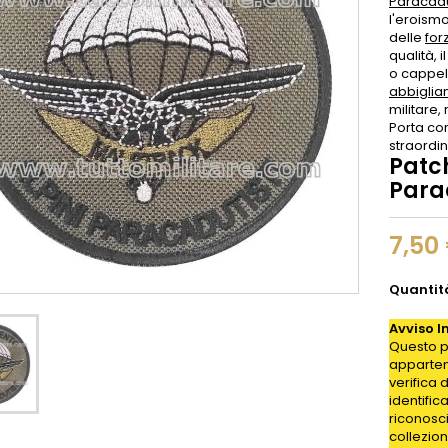
Paracadu
l'eroismo
delle
for
qualità, 
o cappell
abbigli
militare,
Porta con
straordin
Patc
Para
7,50
Quantit
Avviso I
Questo p
appartene
verifica 
identific
riconosc
collezion