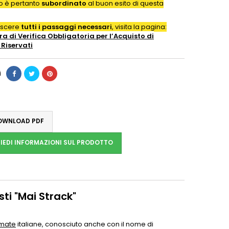
to è pertanto
subordinato
al buon esito di questa
oscere
tutti i passaggi necessari
, visita la pagina:
a di Verifica Obbligatoria per l’Acquisto di
Riservati
i
WNLOAD PDF
IEDI INFORMAZIONI SUL PRODOTTO
ti "Mai Strack"
rmate
italiane, conosciuto anche con il nome di