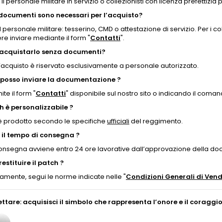
 il personale militare in servizio o collezionisti con licenza prefettizia
documenti sono necessari per l’acquisto?
il personale militare: tesserino, CMD o attestazione di servizio. Per i c
re inviare mediante il form "
Contatti
".
 acquistarlo senza documenti?
l’acquisto è riservato esclusivamente a personale autorizzato.
posso inviare la documentazione ?
ite il form "
Contatti
" disponibile sul nostro sito o indicando il coma
ch è personalizzabile ?
è prodotto secondo le specifiche
ufficiali
del reggimento.
 il tempo di consegna ?
onsegna avviene entro 24 ore lavorative dall’approvazione della d
restituire il patch ?
amente, segui le norme indicate nelle "
Condizioni Generali di Vend
ttare: acquisisci il simbolo che rappresenta l’onore e il coraggio