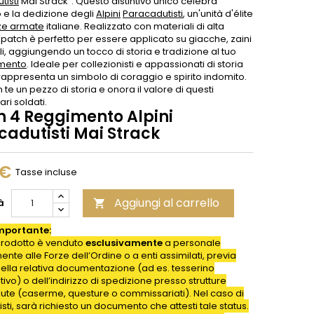
tisti
Mai Strack". Questo distintivo unico celebra
 e la dedizione degli
Alpini
Paracadutisti
, un'unità d'élite
ze armate
italiane. Realizzato con materiali di alta
il patch è perfetto per essere applicato su giacche, zaini
i, aggiungendo un tocco di storia e tradizione al tuo
amento
. Ideale per collezionisti e appassionati di storia
 rappresenta un simbolo di coraggio e spirito indomito.
 te un pezzo di storia e onora il valore di questi
ari soldati.
h 4 Reggimento Alpini
cadutisti Mai Strack
 €
Tasse incluse
Aggiungi al carrello
à

mportante:
rodotto è venduto
esclusivamente
a personale
nte alle Forze dell’Ordine o a enti assimilati, previa
della relativa documentazione (ad es. tesserino
ativo) o dell’indirizzo di spedizione presso strutture
iute (caserme, questure o commissariati). Nel caso di
isti, sarà richiesto un documento che attesti tale status.