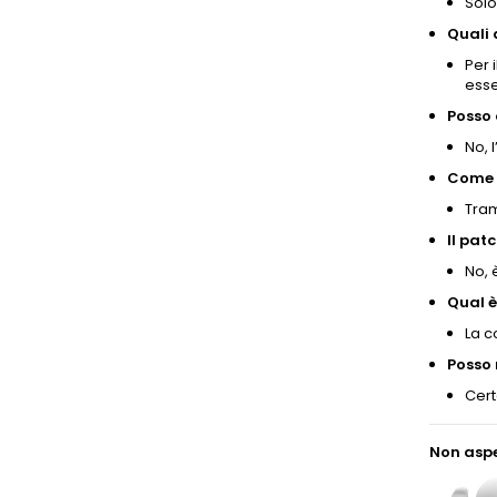
Solo
Quali 
Per 
esse
Posso
No, 
Come 
Tram
Il pat
No, 
Qual è
La c
Posso 
Cert
Non aspe