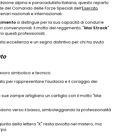
adizione alpina e paracadutista italiana, questo reparto
rte del Comando delle Forze Speciali dell’
Esercito
enari nazionali e internazionali.
gimento
si distingue per la sua capacità di condurre
ari convenzionali. Il motto del reggimento, "
Mai Strack
"
a questi professionisti.
ta eccellenza e un segno distintivo per chi ha avuto
ato
voro simbolico e tecnico.
diato per rappresentare l’audacia e il coraggio dei
 sue zampe artigliano un cartiglio con il motto "Mai
tendono verso il basso, simboleggiando la professionalità
iunta della lettera "K" resta avvolta nel mistero, ma
rpo.