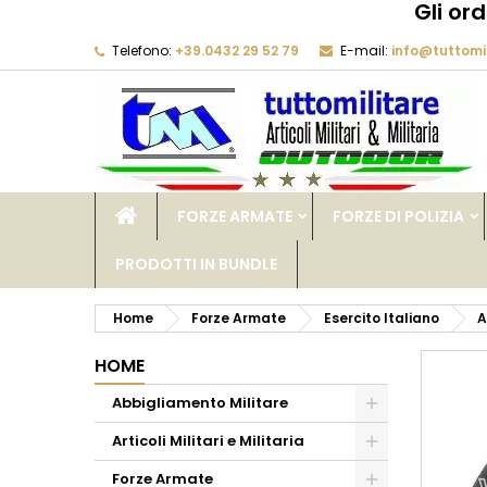
Gli or
Telefono:
+39.0432 29 52 79
E-mail:
info@tuttomil
M
C
A
add_circle_outline
De
No
dei
FORZE ARMATE
FORZE DI POLIZIA
PRODOTTI IN BUNDLE
Home
Forze Armate
Esercito Italiano
A
HOME
Abbigliamento Militare
Articoli Militari e Militaria
Forze Armate