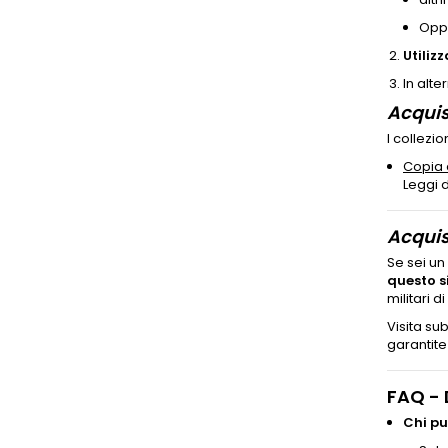
Oppu
Utilizz
In alt
Acquis
I collezi
Copia 
Leggi d
Acquis
Se sei u
questo s
militari di
Visita su
garantite
FAQ - 
Chi pu