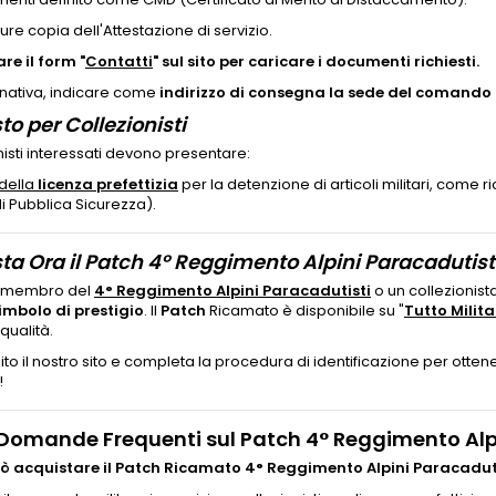
re copia dell'Attestazione di servizio.
are il form "
Contatti
" sul sito per caricare i documenti richiesti.
ernativa, indicare come
indirizzo di consegna la sede del comando 
to per Collezionisti
onisti interessati devono presentare:
della
licenza prefettizia
per la detenzione di articoli militari, come r
i Pubblica Sicurezza).
ta Ora il Patch 4° Reggimento Alpini Paracadutisti 
n membro del
4° Reggimento Alpini Paracadutisti
o un collezionist
imbolo di prestigio
. Il
Patch
Ricamato è disponibile su "
Tutto Milita
 qualità.
bito il nostro sito e completa la procedura di identificazione per ottene
!
Domande Frequenti sul Patch 4° Reggimento Alpi
ò acquistare il Patch Ricamato 4° Reggimento Alpini Paracaduti