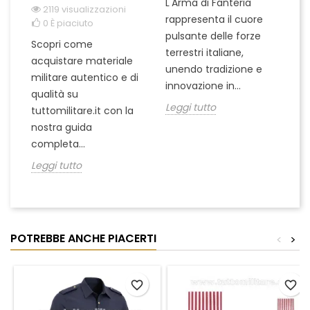
L'Arma di Fanteria
Le
2119 visualizzazioni
rappresenta il cuore
Er
0
È piaciuto
pulsante delle forze
ch
Scopri come
terrestri italiane,
le
acquistare materiale
unendo tradizione e
na
militare autentico e di
innovazione in...
Le
qualità su
Leggi tutto
tuttomilitare.it con la
nostra guida
completa...
Leggi tutto
POTREBBE ANCHE PIACERTI
<
>
favorite_border
favorite_border