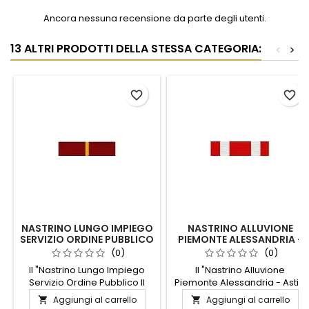
Ancora nessuna recensione da parte degli utenti.
13 ALTRI PRODOTTI DELLA STESSA CATEGORIA:
<
>
favorite_border
favorite_border
NASTRINO LUNGO IMPIEGO
NASTRINO ALLUVIONE
SERVIZIO ORDINE PUBBLICO
PIEMONTE ALESSANDRIA -
II LIVELLO
ASTI - CUNEO 1994
(0)
(0)
Il "Nastrino Lungo Impiego
Il "Nastrino Alluvione
Servizio Ordine Pubblico II
Piemonte Alessandria - Asti -
Livello" è un simbolo di
Cuneo 1994" è un simbolo di
Aggiungi al carrello
Aggiungi al carrello


dedizione e impegno nel
resilienza e memoria. Questo