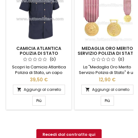
CAMICIA ATLANTICA
MEDAGLIA ORO MERITO
POLIZIA DI STATO
SERVIZIO POLIZIA DI STATO
(0)
(0)
Scopri la Camicia Atlantica
La "Medaglia Oro Merito
Polizia di Stato, un capo
Servizio Polizia di Stato" è un
d'abbigliamento che unisce
simbolo di eccellenza e
39,50 €
12,90 €
stile e funzionalità. Realizzata
dedizione. Concepita per
con materiali di alta qualità,
onorare il coraggio e
Aggiungi al carrello
Aggiungi al carrello


questa camicia offre comfort
l'impegno straordinario degli
e resistenza, ideale per chi
agenti, questa medaglia
Più
Più
cerca un look professionale
rappresenta il massimo
e curato. Il design elegante è
riconoscimento per chi ha
arricchito da dettagli distintivi
dimostrato un servizio
che riflettono l'orgoglio e la
eccezionale alla comunità.
tradizione della Polizia di...
Realizzata con materiali di
alta qualità, la medaglia è un
Recedi dal contratto qui