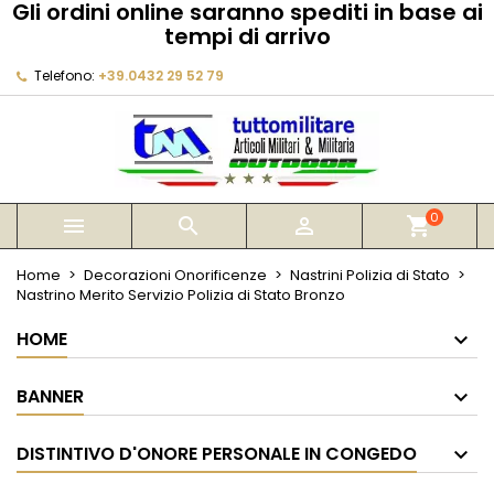
Gli ordini online saranno spediti in base ai
×
×
×
tempi di arrivo
My wishlists
Crea lista dei desideri
Accedi
Telefono:
+39.0432 29 52 79
Create new list
add_circle_outline
Devi avere effettuato l'accesso per salvare dei
Nome lista dei desideri
prodotti nella tua lista dei desideri.
Annulla
Accedi
Annulla
Crea lista dei desideri
0



shopping_cart
Home
Decorazioni Onorificenze
Nastrini Polizia di Stato
Nastrino Merito Servizio Polizia di Stato Bronzo
HOME
BANNER
DISTINTIVO D'ONORE PERSONALE IN CONGEDO