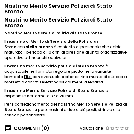
Nastrino Merito Servizio Polizia di Stato
Bronzo
Nastrino Merito Servizio Polizia di Stato
Bronzo
Nastrino Merito Servizio
Polizia
di Stato Bronzo
Il
nastrino
al
Merito di Servizio della Polizia di
Stato
con
stella bronzo
è conferito al personale che abbia
maturato il periodo di 10 anni di direzione di unità organizzative,
operative od incarichi equivalenti.
Il
nastrino merito servizio polizia di stato bronzo
è
acquistabile nel formato regolare piatto, nella variante
bombata
Elite
con eventuale portanastrino munito di attacco a
morsetti o con viti selezionabili dal menù a tendina.
Il
nastrino Merito Servizio Polizia di Stato Bronzo
è
disponibile nel formato 37 e 20 mm.
Per il confezionamento del
nastrino Merito Servizio Polizia di
Stato Bronzo
su portanastrini a due o più posti, si rinvia alla
scheda
portanastrini
.
COMMENTI (0)
Valutazione