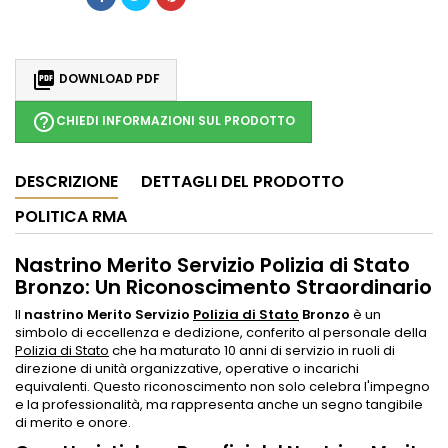

DOWNLOAD PDF
help_outline
CHIEDI INFORMAZIONI SUL PRODOTTO
DESCRIZIONE
DETTAGLI DEL PRODOTTO
POLITICA RMA
Nastrino Merito Servizio Polizia di Stato
Bronzo: Un Riconoscimento Straordinario
Il
nastrino Merito Servizio
Polizia di Stato
Bronzo
è un
simbolo di eccellenza e dedizione, conferito al personale della
Polizia di Stato
che ha maturato 10 anni di servizio in ruoli di
direzione di unità organizzative, operative o incarichi
equivalenti. Questo riconoscimento non solo celebra l'impegno
e la professionalità, ma rappresenta anche un segno tangibile
di merito e onore.