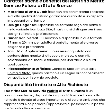
Caratteristiche e Benefici del Nastrino Merito
Servizio Polizia di Stato Bronzo
Materiale di Alta Qualità:
Realizzato con materiali resistenti
e di alta qualità, il nastrino garantisce durabilità e un aspetto
impeccabile nel tempo.
Design Elegante:
Disponibile nel formato regolare piatto e
nella variante bombata Elite, il nastrino si distingue per il suo
design raffinato e professionale.
Dimensioni Versatili:
Il nastrino è disponibile in due formati,
37 mm e 20 mm, per adattarsi perfettamente alle diverse
esigenze e preferenze.
Facilità di Applicazione:
Può essere acquistato con
portanastrino munito di attacco a morsetti o con viti,
selezionabili dal menù a tendina, per una facile e sicura
applicazione.
Riconoscimento Ufficiale:
Conferito ufficialmente dalla
Polizia di Stato
, questo nastrino è un segno di riconoscimento
e rispetto per il servizio prestato.
Disponibilità Limitata e Alta Richiesta
Il
nastrino Merito Servizio
Polizia
di Stato Bronzo
è un
prodotto esclusivo, disponibile in quantità limitate. La sua alta
richiesta è dovuta alla sua importanza e al valore simbolico che
rappresenta. Non perdere l'opportunità di possedere un pezzo
così significativo e prestigioso.