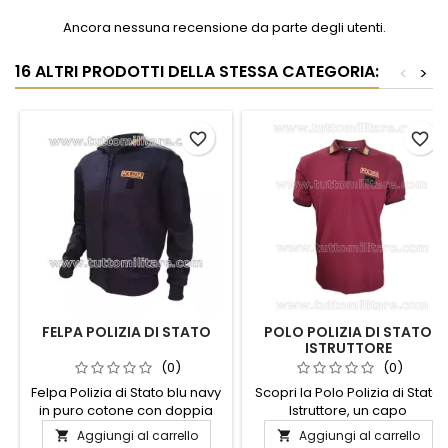
Ancora nessuna recensione da parte degli utenti.
16 ALTRI PRODOTTI DELLA STESSA CATEGORIA:
<
>
favorite_border
favorite_border
FELPA POLIZIA DI STATO
POLO POLIZIA DI STATO
ISTRUTTORE
(0)
(0)
Felpa Polizia di Stato blu navy
Scopri la Polo Polizia di Stato
in puro cotone con doppia
Istruttore, un capo
tasca frontale con zip, porta
d'abbigliamento che unisce
Aggiungi al carrello
Aggiungi al carrello


grado con velcro, profilo
stile e funzionalità. Realizzata