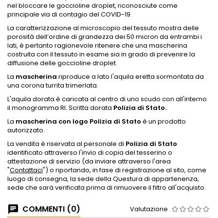
nel bloccare le goccioline droplet, riconosciute come
principale via di contagio del COVID-19.
La caratterizzazione al microscopio del tessuto mostra delle
porosità dell’ordine di grandezza dei 50 micron da entrambi i
lati, è pertanto ragionevole ritenere che una mascherina
costruita con il tessuto in esame sia in grado di prevenire la
diffusione delle goccioline droplet.
La
mascherina
riproduce a lato l'
aquila eretta sormontata da
una corona turrita trimerlata.
L'aquila dorata è caricata al centro di uno scudo con all'interno
il monogramma RI. Scritta dorata
Polizia di Stato.
La
mascherina con logo Polizia di Stato
è un prodotto
autorizzato.
La vendita è riservata al personale di
Polizia di Stato
identificato attraverso l'invio di copia del tesserino o
attestazione di servizio (da inviare attraverso l'area
"
Contattaci
") o riportando, in fase di registrazione al sito, come
luogo di consegna, la sede della Questura di appartenenza,
sede che sarà verificata prima di rimuovere il filtro all'acquisto.
COMMENTI (0)
Valutazione