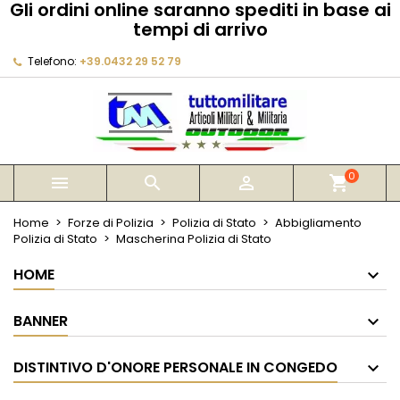
Gli ordini online saranno spediti in base ai
×
×
×
tempi di arrivo
My wishlists
Crea lista dei desideri
Accedi
Telefono:
+39.0432 29 52 79
Create new list
add_circle_outline
Devi avere effettuato l'accesso per salvare dei
Nome lista dei desideri
prodotti nella tua lista dei desideri.
Annulla
Accedi
Annulla
Crea lista dei desideri
0



shopping_cart
Home
Forze di Polizia
Polizia di Stato
Abbigliamento
Polizia di Stato
Mascherina Polizia di Stato
HOME
BANNER
DISTINTIVO D'ONORE PERSONALE IN CONGEDO