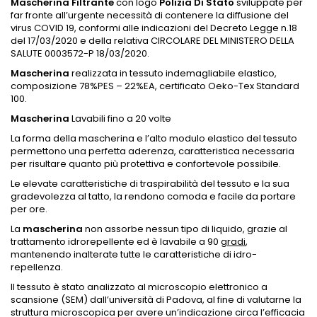
Mascherina Filtrante
con logo
Polizia Di Stato
sviluppate per
far fronte all’urgente necessità di contenere la diffusione del
virus COVID 19, conformi alle indicazioni del Decreto Legge n.18
del 17/03/2020 e della relativa CIRCOLARE DEL MINISTERO DELLA
SALUTE 0003572-P 18/03/2020.
Mascherina
realizzata in tessuto indemagliabile elastico,
composizione 78%PES – 22%EA, certificato Oeko-Tex Standard
100.
Mascherina
Lavabili fino a 20 volte
La forma della mascherina e l’alto modulo elastico del tessuto
permettono una perfetta aderenza, caratteristica necessaria
per risultare quanto più protettiva e confortevole possibile.
Le elevate caratteristiche di traspirabilità del tessuto e la sua
gradevolezza al tatto, la rendono comoda e facile da portare
per ore.
La
mascherina
non assorbe nessun tipo di liquido, grazie al
trattamento idrorepellente ed è lavabile a 90
gradi
,
mantenendo inalterate tutte le caratteristiche di idro-
repellenza.
Il tessuto è stato analizzato al microscopio elettronico a
scansione (SEM) dall’università di Padova, al fine di valutarne la
struttura microscopica per avere un’indicazione circa l’efficacia