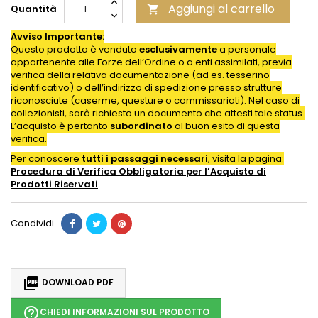
Aggiungi al carrello
Quantità

Avviso Importante:
Questo prodotto è venduto
esclusivamente
a personale
appartenente alle Forze dell’Ordine o a enti assimilati, previa
verifica della relativa documentazione (ad es. tesserino
identificativo) o dell’indirizzo di spedizione presso strutture
riconosciute (caserme, questure o commissariati). Nel caso di
collezionisti, sarà richiesto un documento che attesti tale status.
L’acquisto è pertanto
subordinato
al buon esito di questa
verifica.
Per conoscere
tutti i passaggi necessari
, visita la pagina:
Procedura di Verifica Obbligatoria per l’Acquisto di
Prodotti
Riservati
Condividi

DOWNLOAD PDF
help_outline
CHIEDI INFORMAZIONI SUL PRODOTTO