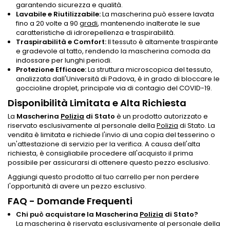
garantendo sicurezza e qualità.
Lavabile e Riutilizzabile:
La mascherina può essere lavata
fino a 20 volte a 90
gradi
, mantenendo inalterate le sue
caratteristiche di idrorepellenza e traspirabilità.
Traspirabilità e Comfort:
Il tessuto è altamente traspirante
e gradevole al tatto, rendendo la mascherina comoda da
indossare per lunghi periodi.
Protezione Efficace:
La struttura microscopica del tessuto,
analizzata dall'Università di Padova, è in grado di bloccare le
goccioline droplet, principale via di contagio del COVID-19.
Disponibilità Limitata e Alta Richiesta
La
Mascherina
Polizia
di Stato
è un prodotto autorizzato e
riservato esclusivamente al personale della
Polizia
di Stato. La
vendita è limitata e richiede l'invio di una copia del tesserino o
un'attestazione di servizio per la verifica. A causa dell'alta
richiesta, è consigliabile procedere all'acquisto il prima
possibile per assicurarsi di ottenere questo pezzo esclusivo.
Aggiungi questo prodotto al tuo carrello per non perdere
l'opportunità di avere un pezzo esclusivo.
FAQ - Domande Frequenti
Chi può acquistare la Mascherina
Polizia
di Stato?
La mascherina è riservata esclusivamente al personale della