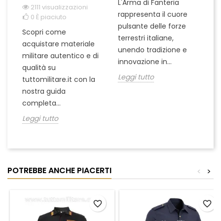
L'Arma di Fanteria
Le
2111 visualizzazioni
rappresenta il cuore
Er
0
È piaciuto
pulsante delle forze
ch
Scopri come
terrestri italiane,
le
acquistare materiale
unendo tradizione e
na
militare autentico e di
innovazione in...
Le
qualità su
Leggi tutto
tuttomilitare.it con la
nostra guida
completa...
Leggi tutto
POTREBBE ANCHE PIACERTI
<
>
favorite_border
favorite_border