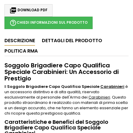

DOWNLOAD PDF
help_outline
CHIEDI INFORMAZIONI SUL PRODOTTO
DESCRIZIONE
DETTAGLI DEL PRODOTTO
POLITICA RMA
Soggolo Brigadiere Capo Qualifica
Speciale Carabinieri: Un Accessorio di
Prestigio
Il
Soggolo Brigadiere Capo Qualifica Speciale
Carabinieri
è
un accessorio distintivo e di alta qualità, riservato
esclusivamente al personale dell'Arma dei
Carabinieri
. Questo
prodotto straordinario è realizzato con materiali di prima scelta
e un design accurato, che ne fanno un elemento essenziale per
chi ricopre questa prestigiosa qualifica.
Caratteristiche e Benefici del Soggolo
Brigadiere Capo Qualifica Speciale