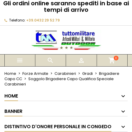
Gli ordini online saranno spediti in base ai
×
×
×
tempi di arrivo
My wishlists
Crea lista dei desideri
Accedi
Telefono:
+39.0432 29 52 79
Create new list
add_circle_outline
Devi avere effettuato l'accesso per salvare dei
Nome lista dei desideri
prodotti nella tua lista dei desideri.
Annulla
Accedi
Annulla
Crea lista dei desideri
0



shopping_cart
Home
Forze Armate
Carabinieri
Gradi
Brigadiere
Capo CC
Soggolo Brigadiere Capo Qualifica Speciale
Carabinieri
HOME
BANNER
DISTINTIVO D'ONORE PERSONALE IN CONGEDO