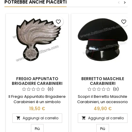
POTREBBE ANCHE PIACERTI
<
>
favorite_border
favorite_border
FREGIO APPUNTATO
BERRETTO MASCHILE
BRIGADIERE CARABINIERI
CARABINIERI
(0)
(0)
Il Fregio Appuntato Brigadiere
Scopri il Berretto Maschile
Carabinieri è un simbolo
Carabinieri, un accessorio
distintivo di onore e
che unisce tradizione e stile.
19,50 €
49,90 €
dedizione. Realizzato con
Realizzato con materiali di
materiali di alta qualità,
alta qualità, questo berretto
Aggiungi al carrello
Aggiungi al carrello


questo fregio rappresenta
offre comfort e resistenza,
l'impegno e la professionalità
perfetto per l'uso quotidiano
Più
Più