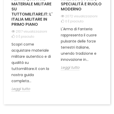
MATERIALE MILITARE
SPECIALITÀ E RUOLO
V
SU
MODERNO
D
TUTTOMILITARE.IT: L'
2072 visualizzazioni
ITALIA MILITARE IN
0
È piaciuto
PRIMO PIANO
L'Arma di Fanteria
Le
2107 visualizzazioni
rappresenta il cuore
Er
0
È piaciuto
pulsante delle forze
ch
Scopri come
terrestri italiane,
le
acquistare materiale
unendo tradizione e
na
militare autentico e di
innovazione in...
Le
qualità su
Leggi tutto
tuttomilitare.it con la
nostra guida
completa...
Leggi tutto