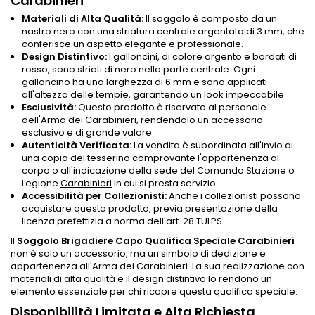
Carabinieri
Materiali di Alta Qualità:
Il soggolo è composto da un
nastro nero con una striatura centrale argentata di 3 mm, che
conferisce un aspetto elegante e professionale.
Design Distintivo:
I galloncini, di colore argento e bordati di
rosso, sono striati di nero nella parte centrale. Ogni
galloncino ha una larghezza di 6 mm e sono applicati
all'altezza delle tempie, garantendo un look impeccabile.
Esclusività:
Questo prodotto è riservato al personale
dell'Arma dei
Carabinieri
, rendendolo un accessorio
esclusivo e di grande valore.
Autenticità Verificata:
La vendita è subordinata all'invio di
una copia del tesserino comprovante l'appartenenza al
corpo o all'indicazione della sede del Comando Stazione o
Legione
Carabinieri
in cui si presta servizio.
Accessibilità per Collezionisti:
Anche i collezionisti possono
acquistare questo prodotto, previa presentazione della
licenza prefettizia a norma dell'art. 28 TULPS.
Il
Soggolo Brigadiere Capo Qualifica Speciale
Carabinieri
non è solo un accessorio, ma un simbolo di dedizione e
appartenenza all'Arma dei Carabinieri. La sua realizzazione con
materiali di alta qualità e il design distintivo lo rendono un
elemento essenziale per chi ricopre questa qualifica speciale.
Disponibilità Limitata e Alta Richiesta