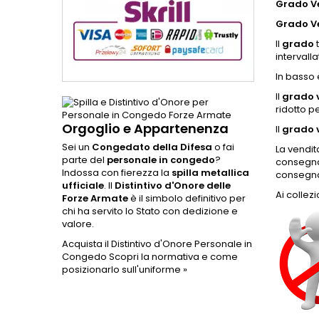
Grado Ve
Grado V
Il
grado
intervall
In basso 
Il
grado v
ridotto p
Orgoglio e Appartenenza
Il
grado v
Sei un
Congedato della Difesa
o fai
La vendit
parte del
personale in congedo
?
consegna,
Indossa con fierezza la
spilla metallica
consegna 
ufficiale
. Il
Distintivo d'Onore delle
Ai collezi
Forze Armate
è il simbolo definitivo per
chi ha servito lo Stato con dedizione e
valore.
Acquista il Distintivo d'Onore Personale in
Congedo
Scopri la normativa e come
posizionarlo sull'uniforme »