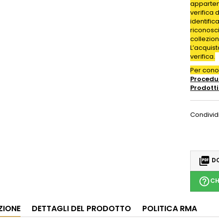
appartene
verifica 
identific
riconosc
collezion
L’acquis
verifica.
Per con
Procedur
Prodotti
Condivid

DO
help_outline
CH
ZIONE
DETTAGLI DEL PRODOTTO
POLITICA RMA