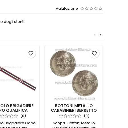
Valutazione
 degli utenti.
<
>
favorite_border
favorite_border
OLO BRIGADIERE
BOTTONI METALLO
CUFF
PO QUALIFICA
CARABINIERI BERRETTO
ALE CARABINIERI
(0)
(0)
olo Brigadiere Capo
Scopri i Bottoni Metallo
Scopri la