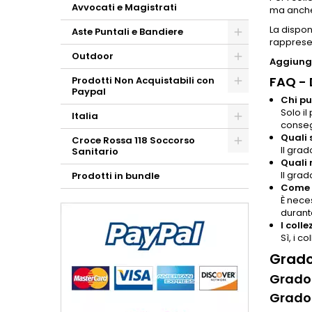
Avvocati e Magistrati
ma anche 
La dispon
Aste Puntali e Bandiere
rappresen
Outdoor
Aggiungi
FAQ -
Prodotti Non Acquistabili con
Paypal
Chi pu
Solo il
Italia
conse
Quali 
Croce Rossa 118 Soccorso
Il grad
Sanitario
Quali 
Il grad
Prodotti in bundle
Come p
È neces
durante
I coll
Sì, i c
Grado
Grado 
Grado 