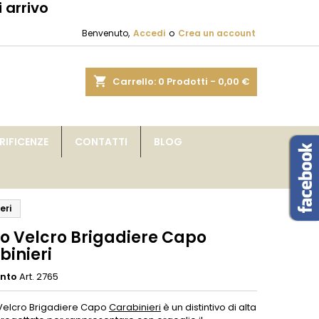
 arrivo
×
×
×
Benvenuto,
Accedi
o
Crea un account
sta
shopping_cart
Carrello:
0
Prodotti - 0,00 €
i
IFICENZE
CONTATTI
BLOG
i
eri
o Velcro Brigadiere Capo
binieri
ento
Art. 2765
 Velcro Brigadiere Capo
Carabinieri
è un distintivo di alta