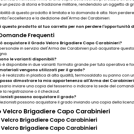
un pezzo di storia e tradizione militare, rendendolo un oggetto di g
ibilità di questo prodotto è limitata e la domanda è alta. Non perde
ta l'eccellenza e la dedizione dell'Arma dei Carabinieri.
 questo prodotto al tuo carrello per non perdere l'opportunità di
 Domande Frequenti
ò acquistare il Grado Velcro Brigadiere Capo Carabinieri?
 personale in servizio dell'Arma dei Carabinieri può acquistare questo p
gna.
sono le varianti disponibili?
o è disponibile in due varianti: formato grande per tuta operativa e fo
materiali vengono utilizzati per il grado?
o è realizzato in plastica di alta qualità, termosaldato su panno con 
osso dimostrare la mia appartenenza all'Arma dei Carabinier
sario inviare una copia del tesserino o indicare la sede del comando 
 la registrazione o il checkout.
ezionisti possono acquistare il grado?
ollezionisti possono acquistare il grado inviando una copia della licenza
 Velcro Brigadiere Capo Carabinieri
Velcro Brigadiere Capo Carabinieri
Velcro Brigadiere Capo Carabinieri