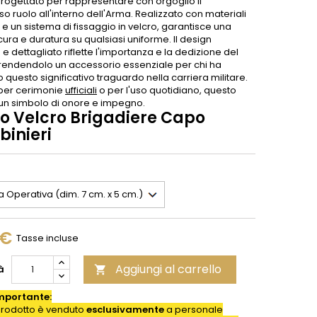
progettato per rappresentare con orgoglio il
so ruolo all'interno dell'Arma. Realizzato con materiali
i e un sistema di fissaggio in velcro, garantisce una
cura e duratura su qualsiasi uniforme. Il design
e dettagliato riflette l'importanza e la dedizione del
, rendendolo un accessorio essenziale per chi ha
 questo significativo traguardo nella carriera militare.
 per cerimonie
ufficiali
o per l'uso quotidiano, questo
un simbolo di onore e impegno.
o Velcro Brigadiere Capo
binieri
 €
Tasse incluse
Aggiungi al carrello
à

mportante:
rodotto è venduto
esclusivamente
a personale