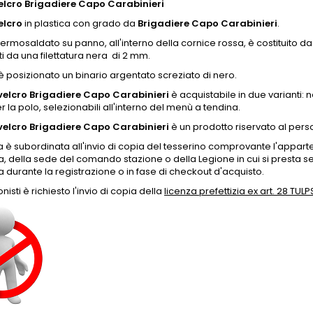
lcro Brigadiere Capo Carabinieri
elcro
in plastica
con grado da
Brigadiere Capo Carabinieri
.
termosaldato su panno, all'interno della cornice rossa,
è costituito da
ati da una filettatura nera di 2 mm.
è posizionato un binario argentato screziato di nero.
elcro Brigadiere Capo Carabinieri
è acquistabile in due varianti:
er la polo, selezionabili all'interno del menù a tendina.
elcro Brigadiere Capo Carabinieri
è un prodotto riservato al perso
a è subordinata all'invio di copia del tesserino comprovante l'appart
 della sede del comando stazione o della Legione in cui si presta serv
durante la registrazione o in fase di checkout d'acquisto.
onisti è richiesto l'invio di copia della
licenza prefettizia ex art. 28 TULP