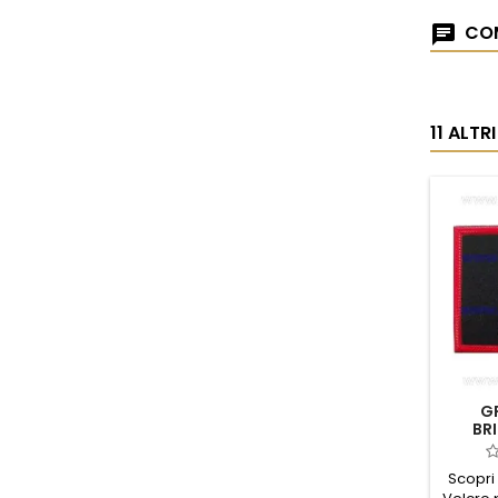
COM
11 ALT
G
BR
QUA
Scopri 