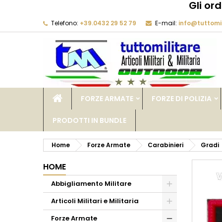
Gli or
Telefono:
+39.0432 29 52 79
E-mail:
info@tuttomil
M
C
A
add_circle_outline
De
No
dei
FORZE ARMATE
FORZE DI POLIZIA
PRODOTTI IN BUNDLE
Home
Forze Armate
Carabinieri
Gradi
HOME
Abbigliamento Militare
Articoli Militari e Militaria
Forze Armate