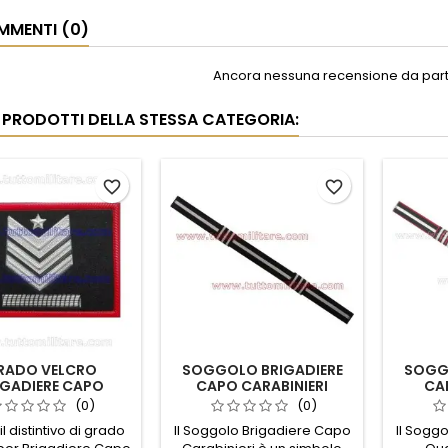
MENTI (0)
Ancora nessuna recensione da parte
RI PRODOTTI DELLA STESSA CATEGORIA:
favorite_border
favorite_border
RADO VELCRO
SOGGOLO BRIGADIERE
SOGG
IGADIERE CAPO
CAPO CARABINIERI
CA
LIFICA SPECIALE
SPECI
(0)
(0)
CARABINIERI
il distintivo di grado
Il Soggolo Brigadiere Capo
Il Sogg