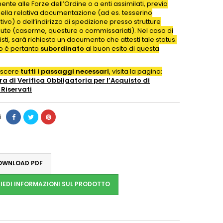
nte alle Forze dell’Ordine o a enti assimilati, previa
della relativa documentazione (ad es. tesserino
ativo) o dell’indirizzo di spedizione presso strutture
iute (caserme, questure o commissariati). Nel caso di
isti, sarà richiesto un documento che attesti tale status.
to è pertanto
subordinato
al buon esito di questa
oscere
tutti i passaggi necessari
, visita la pagina:
a di Verifica Obbligatoria per l’Acquisto di
Riservati
i
WNLOAD PDF
IEDI INFORMAZIONI SUL PRODOTTO