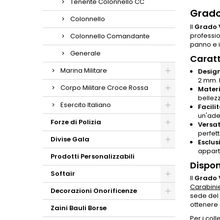
Tenente Colonnello CC
Grado
Colonnello
Il
Grado 
professio
Colonnello Comandante
panno e i
Generale
Caratt
Marina Militare
Design
2 mm. 
Corpo Militare Croce Rossa
Materi
bellezz
Esercito Italiano
Facili
un'ade
Forze di Polizia
Versati
perfet
Divise Gala
Esclusi
apparte
Prodotti Personalizzabili
Dispon
Softair
Il
Grado 
Carabinie
Decorazioni Onorificenze
sede del 
ottenere q
Zaini Bauli Borse
Per i coll