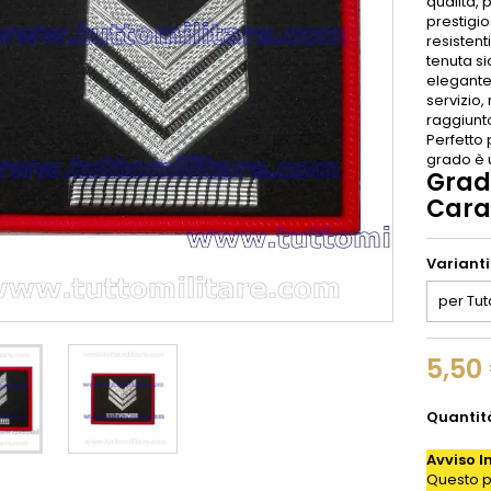
qualità, 
prestigio
resistent
tenuta si
elegante 
servizio
raggiunto
Perfetto
grado è 
Grad
Cara
Varianti
5,50
Quantit
Avviso I
Questo p