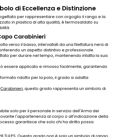
olo di Eccellenza e Distinzione
ogettato per rappresentare con orgoglio il rango e la
lizzato in plastica di alta qualità, è termosaldato su
ilità.
 Capo Carabinieri
lta verso il basso, intervallati da una filettatura nera di
onferendo un aspetto distintivo e professionale.
gettato per durare nel tempo, mantenendo intatta la sua
 può essere applicato e rimosso facilmente, garantendo
ormato ridotto per la polo, il grado si adatta
i
Carabinieri
, questo grado rappresenta un simbolo di
bile solo per il personale in servizio dell'Arma dei
provante l'appartenenza al corpo o all'indicazione della
ocesso garantisce che solo chi ha diritto possa
art. 28 TULPS. Questo grado non è solo un simbolo di rango,