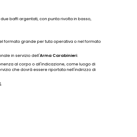
 due baffi argentati, con punta rivolta in basso,
 nel formato grande per tuta operativa o nel formato
nale in servizio dell'
Arma Carabinieri
.
enenza al corpo o all'indicazione, come luogo di
izio che dovrà essere riportata nell'indirizzo di
S
.