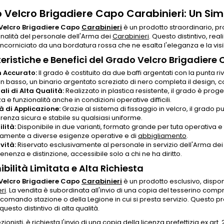
 Velcro Brigadiere Capo Carabinieri: Un Simb
Velcro Brigadiere Capo
Carabinieri
è un prodotto straordinario, pr
nalità del personale dell'Arma dei
Carabinieri
. Questo distintivo, rea
ncorniciato da una bordatura rossa che ne esalta l'eleganza e la visib
eristiche e Benefici del Grado Velcro Brigadiere
 Accurato:
Il grado è costituito da due baffi argentati con la punta rivo
In basso, un binario argentato screziato di nero completa il design, c
ali di Alta Qualità:
Realizzato in plastica resistente, il grado è pro
a e funzionalità anche in condizioni operative difficili.
tà di Applicazione:
Grazie al sistema di fissaggio in velcro, il grado
renza sicura e stabile su qualsiasi uniforme.
lità:
Disponibile in due varianti, formato grande per tuta operativa e f
tamente a diverse esigenze operative e di
abbigliamento
.
vità:
Riservato esclusivamente al personale in servizio dell'Arma de
nenza e distinzione, accessibile solo a chi ne ha diritto.
ibilità Limitata e Alta Richiesta
Velcro Brigadiere Capo
Carabinieri
è un prodotto esclusivo, disponi
ri
. La vendita è subordinata all'invio di una copia del tesserino com
comando stazione o della Legione in cui si presta servizio. Questo pr
uesto distintivo di alta qualità.
ezionisti, è richiesta l'invio di una copia della licenza prefettizia ex 