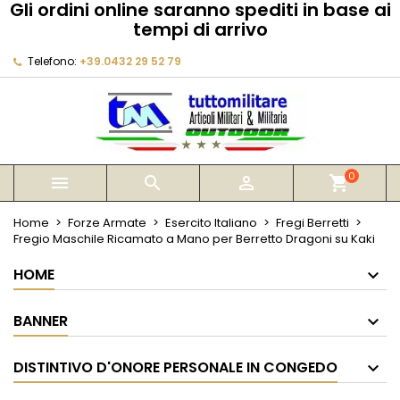
Gli ordini online saranno spediti in base ai
×
×
×
tempi di arrivo
My wishlists
Crea lista dei desideri
Accedi
Telefono:
+39.0432 29 52 79
Create new list
add_circle_outline
Devi avere effettuato l'accesso per salvare dei
Nome lista dei desideri
prodotti nella tua lista dei desideri.
Annulla
Accedi
Annulla
Crea lista dei desideri
0



shopping_cart
Home
Forze Armate
Esercito Italiano
Fregi Berretti
Fregio Maschile Ricamato a Mano per Berretto Dragoni su Kaki
HOME
BANNER
DISTINTIVO D'ONORE PERSONALE IN CONGEDO