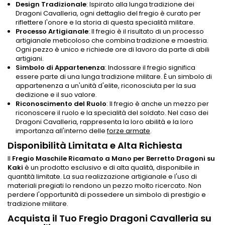
Design Tradizionale
: Ispirato alla lunga tradizione dei
Dragoni Cavalleria, ogni dettaglio del fregio è curato per
riflettere l'onore e la storia di questa specialità militare.
Processo Artigianale
: Il fregio è il risultato di un processo
artigianale meticoloso che combina tradizione e maestria.
Ogni pezzo è unico e richiede ore di lavoro da parte di abili
artigiani.
Simbolo di Appartenenza
: Indossare il fregio significa
essere parte di una lunga tradizione militare. È un simbolo di
appartenenza a un'unità d'elite, riconosciuta per la sua
dedizione e il suo valore.
Riconoscimento del Ruolo
: Il fregio è anche un mezzo per
riconoscere il ruolo e la specialità del soldato. Nel caso dei
Dragoni Cavalleria, rappresenta la loro abilità e la loro
importanza all'interno delle
forze armate
.
Disponibilità Limitata e Alta Richiesta
Il
Fregio Maschile Ricamato a Mano per Berretto Dragoni su
Kaki
è un prodotto esclusivo e di alta qualità, disponibile in
quantità limitate. La sua realizzazione artigianale e l'uso di
materiali pregiati lo rendono un pezzo molto ricercato. Non
perdere l'opportunità di possedere un simbolo di prestigio e
tradizione militare.
Acquista il Tuo Fregio Dragoni Cavalleria su