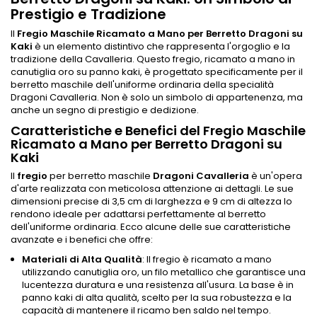
Prestigio e Tradizione
Il
Fregio Maschile Ricamato a Mano per Berretto Dragoni su
Kaki
è un elemento distintivo che rappresenta l'orgoglio e la
tradizione della Cavalleria. Questo fregio, ricamato a mano in
canutiglia oro su panno kaki, è progettato specificamente per il
berretto maschile dell'uniforme ordinaria della specialità
Dragoni Cavalleria. Non è solo un simbolo di appartenenza, ma
anche un segno di prestigio e dedizione.
Caratteristiche e Benefici del Fregio Maschile
Ricamato a Mano per Berretto Dragoni su
Kaki
Il
fregio
per berretto maschile
Dragoni Cavalleria
è un'opera
d'arte realizzata con meticolosa attenzione ai dettagli. Le sue
dimensioni precise di 3,5 cm di larghezza e 9 cm di altezza lo
rendono ideale per adattarsi perfettamente al berretto
dell'uniforme ordinaria. Ecco alcune delle sue caratteristiche
avanzate e i benefici che offre:
Materiali di Alta Qualità
: Il fregio è ricamato a mano
utilizzando canutiglia oro, un filo metallico che garantisce una
lucentezza duratura e una resistenza all'usura. La base è in
panno kaki di alta qualità, scelto per la sua robustezza e la
capacità di mantenere il ricamo ben saldo nel tempo.