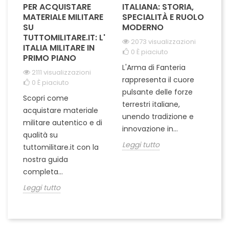
A
PER ACQUISTARE
ITALIANA: STORIA,
T
IL
MATERIALE MILITARE
SPECIALITÀ E RUOLO
V
SU
MODERNO
D
I
TUTTOMILITARE.IT: L'
2073 visualizzazioni
ITALIA MILITARE IN
0
È piaciuto
PRIMO PIANO
L'Arma di Fanteria
Le
2111 visualizzazioni
rappresenta il cuore
Er
0
È piaciuto
pulsante delle forze
ch
Scopri come
terrestri italiane,
le
acquistare materiale
ta
unendo tradizione e
na
militare autentico e di
ci
innovazione in...
Le
qualità su
Leggi tutto
tuttomilitare.it con la
nostra guida
completa...
Leggi tutto