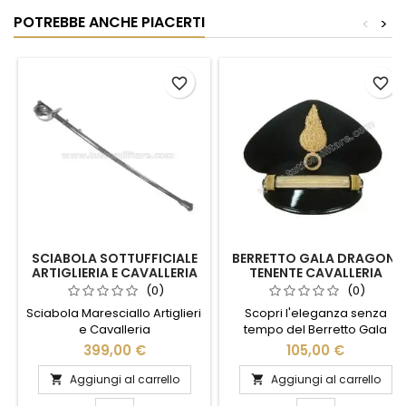
POTREBBE ANCHE PIACERTI
<
>
favorite_border
favorite_border
SCIABOLA SOTTUFFICIALE
BERRETTO GALA DRAGONI
ARTIGLIERIA E CAVALLERIA
TENENTE CAVALLERIA
(0)
(0)
Sciabola Maresciallo Artiglieria
Scopri l'eleganza senza
e Cavalleria
tempo del Berretto Gala
Dragoni Tenente Cavalleria.
399,00 €
105,00 €
Realizzato con materiali di
alta qualità, questo berretto
Aggiungi al carrello
Aggiungi al carrello


unisce tradizione e stile