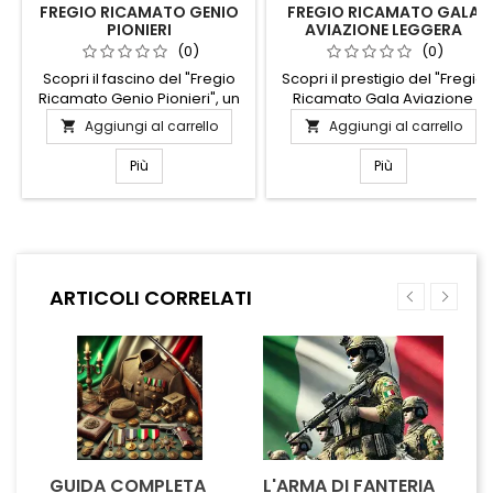
FREGIO RICAMATO GENIO
FREGIO RICAMATO GALA
PIONIERI
AVIAZIONE LEGGERA
ESERCITO
(0)
(0)
Scopri il fascino del "Fregio
Scopri il prestigio del "Fregio
Ricamato Genio Pionieri", un
Ricamato Gala Aviazione
accessorio che unisce
Leggera Esercito", un
Aggiungi al carrello
Aggiungi al carrello


tradizione e stile. Questo
emblema che incarna
fregio, realizzato con cura
l'eccellenza e la tradizione
Più
Più
artigianale, presenta dettagli
militare. Realizzato con
ricamati che celebrano
precisione artigianale,
l'innovazione e lo spirito
questo fregio è perfetto per
pionieristico. Perfetto per
chi desidera aggiungere un
personalizzare giacche, zaini
tocco di eleganza alla
o cappelli, aggiunge un
propria uniforme. I dettagli
ARTICOLI CORRELATI
tocco distintivo e unico al tuo
ricamati con maestria
look. I colori vivaci e il...
catturano l'essenza
dell'aviazione leggera,...
GUIDA COMPLETA
L'ARMA DI FANTERIA
A