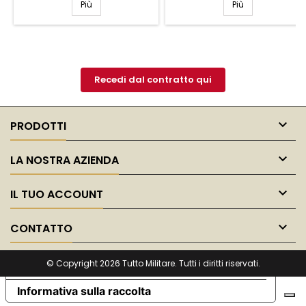
moderno, perfetto per chi
Più
Più
desidera distinguersi con
classe. Il design raffinato e i
dettagli curati rendono
omaggio alla storica
cavalleria, mentre la
vestibilità confortevole
Recedi dal contratto qui
assicura un look...

PRODOTTI

LA NOSTRA AZIENDA

IL TUO ACCOUNT

CONTATTO
© Copyright 2026 Tutto Militare. Tutti i diritti riservati.
Le tue preferenze relative alla privacy
Informativa sulla raccolta