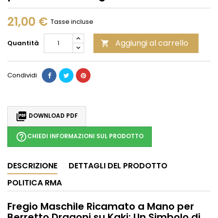
21,00 €
Tasse incluse
Aggiungi al carrello
Quantità

Condividi

DOWNLOAD PDF
help_outline
CHIEDI INFORMAZIONI SUL PRODOTTO
DESCRIZIONE
DETTAGLI DEL PRODOTTO
POLITICA RMA
Fregio Maschile Ricamato a Mano per
Berretto Dragoni su Kaki: Un Simbolo di