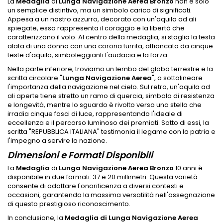
La
Medaglia
di
Lunga Navigazione Aerea Bronzo
non è solo
un semplice distintivo, ma un simbolo carico di significati.
Appesa a un nastro azzurro, decorato con un'aquila ad ali
spiegate, essa rappresenta il coraggio e la libertà che
caratterizzano il volo. Al centro della medaglia, si staglia la testa
alata di una donna con una corona turrita, affiancata da cinque
teste d'aquila, simboleggianti l'audacia e la forza.
Nella parte inferiore, troviamo un lembo del globo terrestre e la
scritta circolare "
Lunga Navigazione Aerea
", a sottolineare
l'importanza della navigazione nel cielo. Sul retro, un'aquila ad
ali aperte tiene stretto un ramo di quercia, simbolo di resistenza
e longevità, mentre lo sguardo è rivolto verso una stella che
irradia cinque fasci di luce, rappresentando l'ideale di
eccellenza e il percorso luminoso dei premiati. Sotto di essi, la
scritta "REPUBBLICA ITALIANA" testimonia il legame con la patria e
l'impegno a servire la nazione.
Dimensioni e Formati Disponibili
La
Medaglia
di
Lunga Navigazione Aerea Bronzo
10 anni è
disponibile in due formati: 37 e 20 millimetri. Questa varietà
consente di adattare l'onorificenza a diversi contesti e
occasioni, garantendo la massima versatilità nell'assegnazione
di questo prestigioso riconoscimento.
In conclusione, la
Medaglia di Lunga Navigazione Aerea