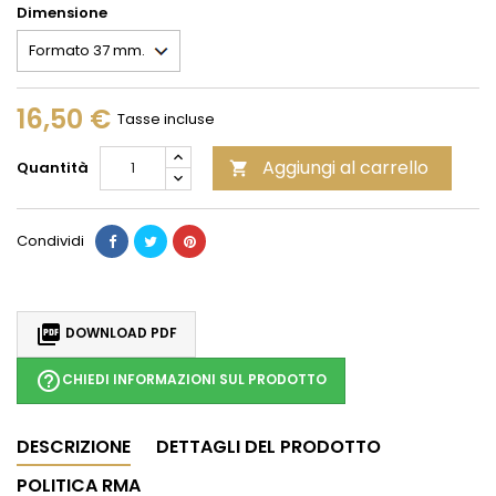
Dimensione
16,50 €
Tasse incluse
Aggiungi al carrello
Quantità

Condividi

DOWNLOAD PDF
help_outline
CHIEDI INFORMAZIONI SUL PRODOTTO
DESCRIZIONE
DETTAGLI DEL PRODOTTO
POLITICA RMA