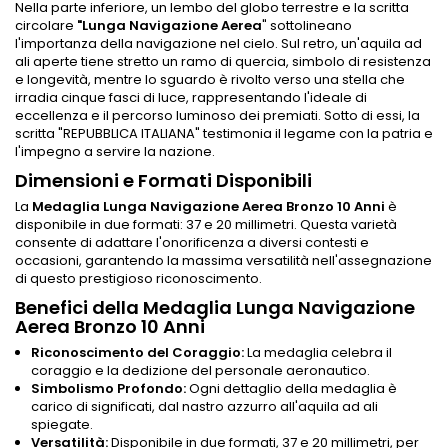
Nella parte inferiore, un lembo del globo terrestre e la scritta
circolare
"Lunga
Navigazione Aerea
" sottolineano
l'importanza della navigazione nel cielo. Sul retro, un'aquila ad
ali aperte tiene stretto un ramo di quercia, simbolo di resistenza
e longevità, mentre lo sguardo è rivolto verso una stella che
irradia cinque fasci di luce, rappresentando l'ideale di
eccellenza e il percorso luminoso dei premiati. Sotto di essi, la
scritta "REPUBBLICA ITALIANA" testimonia il legame con la patria e
l'impegno a servire la nazione.
Dimensioni e Formati Disponibili
La
Medaglia Lunga Navigazione Aerea Bronzo 10 Anni
è
disponibile in due formati: 37 e 20 millimetri. Questa varietà
consente di adattare l'onorificenza a diversi contesti e
occasioni, garantendo la massima versatilità nell'assegnazione
di questo prestigioso riconoscimento.
Benefici della Medaglia Lunga Navigazione
Aerea Bronzo 10 Anni
Riconoscimento del Coraggio:
La medaglia celebra il
coraggio e la dedizione del personale aeronautico.
Simbolismo Profondo:
Ogni dettaglio della medaglia è
carico di significati, dal nastro azzurro all'aquila ad ali
spiegate.
Versatilità:
Disponibile in due formati, 37 e 20 millimetri, per