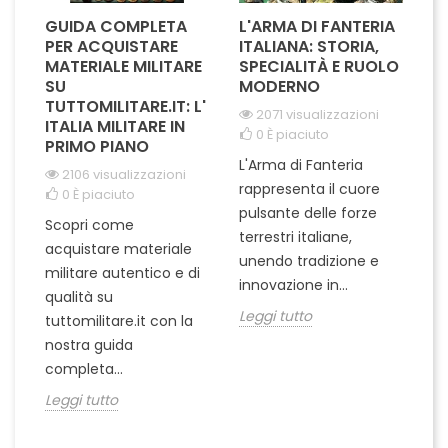
GUIDA COMPLETA
L'ARMA DI FANTERIA
A
PER ACQUISTARE
ITALIANA: STORIA,
T
MATERIALE MILITARE
SPECIALITÀ E RUOLO
V
SU
MODERNO
D
TUTTOMILITARE.IT: L'
2071 visualizzazioni
ITALIA MILITARE IN
0
È piaciuto
PRIMO PIANO
L'Arma di Fanteria
Le
2106 visualizzazioni
rappresenta il cuore
Er
0
È piaciuto
pulsante delle forze
ch
Scopri come
terrestri italiane,
le
acquistare materiale
unendo tradizione e
na
militare autentico e di
innovazione in...
Le
qualità su
Leggi tutto
tuttomilitare.it con la
nostra guida
completa...
Leggi tutto