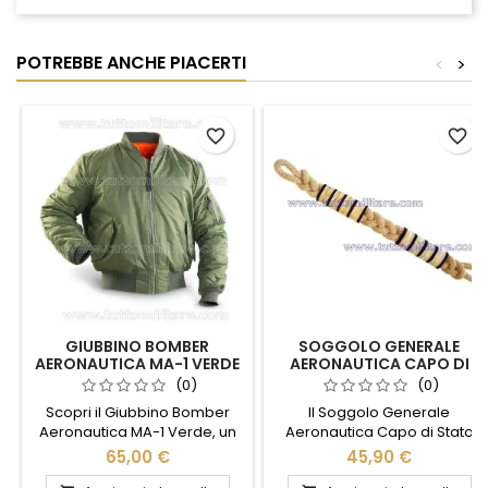
POTREBBE ANCHE PIACERTI
<
>
favorite_border
favorite_border
GIUBBINO BOMBER
SOGGOLO GENERALE
AERONAUTICA MA-1 VERDE
AERONAUTICA CAPO DI
STATO MAGGIORE
(0)
(0)
Scopri il Giubbino Bomber
Il Soggolo Generale
Aeronautica MA-1 Verde, un
Aeronautica Capo di Stato
capo iconico che unisce stile
Maggiore è un simbolo di
65,00 €
45,90 €
e funzionalità. Realizzato con
prestigio e autorità,