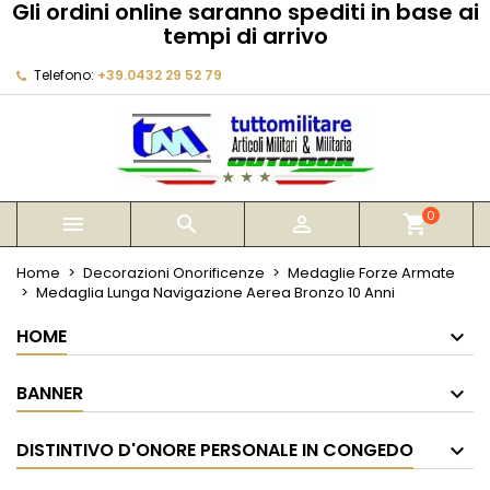
Gli ordini online saranno spediti in base ai
×
×
×
tempi di arrivo
My wishlists
Crea lista dei desideri
Accedi
Telefono:
+39.0432 29 52 79
Create new list
add_circle_outline
Devi avere effettuato l'accesso per salvare dei
Nome lista dei desideri
prodotti nella tua lista dei desideri.
Annulla
Accedi
Annulla
Crea lista dei desideri
0



shopping_cart
Home
Decorazioni Onorificenze
Medaglie Forze Armate
Medaglia Lunga Navigazione Aerea Bronzo 10 Anni
HOME
BANNER
DISTINTIVO D'ONORE PERSONALE IN CONGEDO