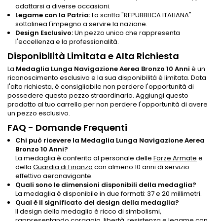
adattarsi a diverse occasioni.
Legame con la Patria:
La scritta "REPUBBLICA ITALIANA"
sottolinea l'impegno a servire la nazione.
Design Esclusivo:
Un pezzo unico che rappresenta
l'eccellenza e la professionalità.
Disponibilità Limitata e Alta Richiesta
La
Medaglia Lunga Navigazione Aerea Bronzo 10 Anni
è un
riconoscimento esclusivo e la sua disponibilità è limitata. Data
l'alta richiesta, è consigliabile non perdere l'opportunità di
possedere questo pezzo straordinario. Aggiungi questo
prodotto al tuo carrello per non perdere l'opportunità di avere
un pezzo esclusivo.
FAQ - Domande Frequenti
Chi può ricevere la Medaglia Lunga Navigazione Aerea
Bronzo 10 Anni?
La medaglia è conferita al personale delle
Forze Armate
e
della
Guardia di Finanza
con almeno 10 anni di servizio
effettivo aeronavigante.
Quali sono le dimensioni disponibili della medaglia?
La medaglia è disponibile in due formati: 37 e 20 millimetri.
Qual è il significato del design della medaglia?
Il design della medaglia è ricco di simbolismi,
rappresentando coraggio, libertà, resistenza e legame con