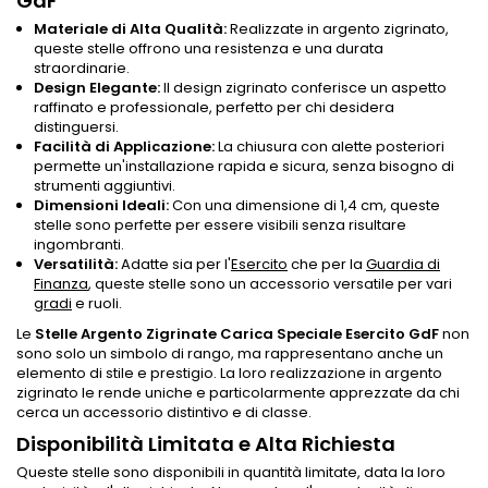
GdF
Materiale di Alta Qualità:
Realizzate in argento zigrinato,
queste stelle offrono una resistenza e una durata
straordinarie.
Design Elegante:
Il design zigrinato conferisce un aspetto
raffinato e professionale, perfetto per chi desidera
distinguersi.
Facilità di Applicazione:
La chiusura con alette posteriori
permette un'installazione rapida e sicura, senza bisogno di
strumenti aggiuntivi.
Dimensioni Ideali:
Con una dimensione di 1,4 cm, queste
stelle sono perfette per essere visibili senza risultare
ingombranti.
Versatilità:
Adatte sia per l'
Esercito
che per la
Guardia di
Finanza
, queste stelle sono un accessorio versatile per vari
gradi
e ruoli.
Le
Stelle Argento Zigrinate Carica Speciale Esercito GdF
non
sono solo un simbolo di rango, ma rappresentano anche un
elemento di stile e prestigio. La loro realizzazione in argento
zigrinato le rende uniche e particolarmente apprezzate da chi
cerca un accessorio distintivo e di classe.
Disponibilità Limitata e Alta Richiesta
Queste stelle sono disponibili in quantità limitate, data la loro