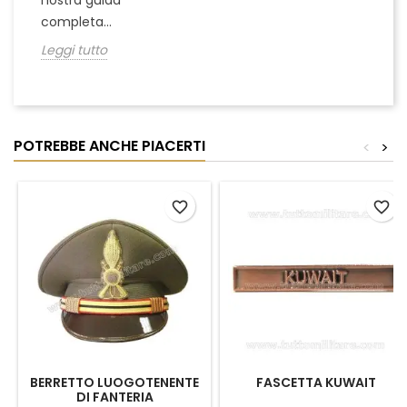
nostra guida
completa...
Leggi tutto
POTREBBE ANCHE PIACERTI
<
>
favorite_border
favorite_border
BERRETTO LUOGOTENENTE
FASCETTA KUWAIT
DI FANTERIA