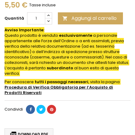
5,50 €
Tasse incluse
Aggiungi al carrello
Quantità

Avviso Importante:
Questo prodotto è venduto
esclusivamente
a personale
appartenente alle Forze dell’Ordine o a enti assimilati, previa
verifica della relativa documentazione (ad es. tesserino
identificativo) o dell’indirizzo di spedizione presso strutture
riconosciute (caserme, questure o commissariati). Nel caso di
collezionisti, sarà richiesto un documento che attesti tale status.
L’acquisto è pertanto
subordinato
al buon esito di questa
verifica.
Per conoscere
tutti i passaggi necessari
, visita la pagina:
Procedura di Verifica Obbligatoria per l’Acquisto di
Prodotti
Riservati
Condividi

DOWNLOAD PDF