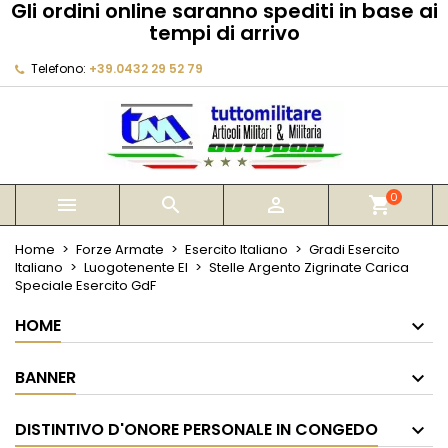
Gli ordini online saranno spediti in base ai
×
×
×
tempi di arrivo
My wishlists
Crea lista dei desideri
Accedi
Telefono:
+39.0432 29 52 79
Create new list
add_circle_outline
Devi avere effettuato l'accesso per salvare dei
Nome lista dei desideri
prodotti nella tua lista dei desideri.
Annulla
Accedi
Annulla
Crea lista dei desideri
0



shopping_cart
Home
Forze Armate
Esercito Italiano
Gradi Esercito
Italiano
Luogotenente EI
Stelle Argento Zigrinate Carica
Speciale Esercito GdF
HOME
BANNER
DISTINTIVO D'ONORE PERSONALE IN CONGEDO