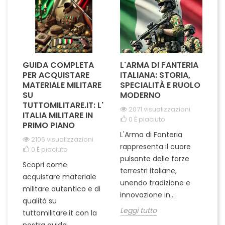
con...
GUIDA COMPLETA
L'ARMA DI FANTERIA
A
PER ACQUISTARE
ITALIANA: STORIA,
T
MATERIALE MILITARE
SPECIALITÀ E RUOLO
V
SU
MODERNO
D
TUTTOMILITARE.IT: L'
2071 visualizzazioni
ITALIA MILITARE IN
0
È piaciuto
PRIMO PIANO
L'Arma di Fanteria
Le
2106 visualizzazioni
rappresenta il cuore
Er
0
È piaciuto
pulsante delle forze
ch
Scopri come
terrestri italiane,
le
acquistare materiale
unendo tradizione e
na
militare autentico e di
innovazione in...
Le
qualità su
Leggi tutto
tuttomilitare.it con la