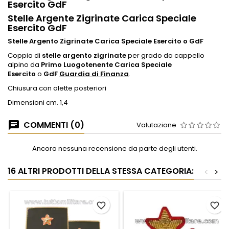
Esercito GdF
Stelle Argente Zigrinate Carica Speciale
Esercito GdF
Stelle Argento Zigrinate Carica Speciale Esercito o GdF
Coppia di
stelle argento zigrinate
per grado da cappello
alpino da
Primo Luogotenente Carica Speciale
Esercito
o
GdF
Guardia di Finanza
.
Chiusura con alette posteriori
Dimensioni cm. 1,4
COMMENTI (0)
Valutazione
Ancora nessuna recensione da parte degli utenti.
16 ALTRI PRODOTTI DELLA STESSA CATEGORIA:
<
>
favorite_border
favorite_border