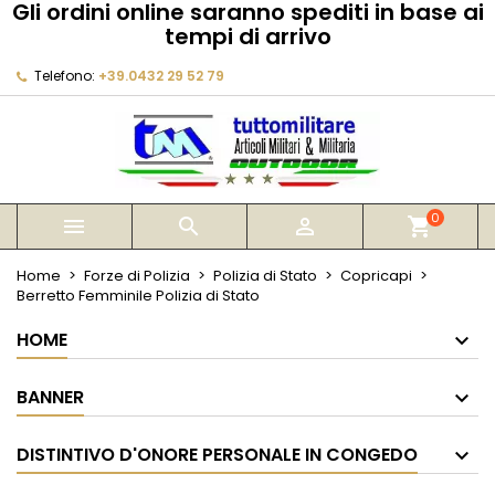
Gli ordini online saranno spediti in base ai
×
×
×
tempi di arrivo
My wishlists
Crea lista dei desideri
Accedi
Telefono:
+39.0432 29 52 79
Create new list
add_circle_outline
Devi avere effettuato l'accesso per salvare dei
Nome lista dei desideri
prodotti nella tua lista dei desideri.
Annulla
Accedi
Annulla
Crea lista dei desideri
0



shopping_cart
Home
Forze di Polizia
Polizia di Stato
Copricapi
Berretto Femminile Polizia di Stato
HOME
BANNER
DISTINTIVO D'ONORE PERSONALE IN CONGEDO