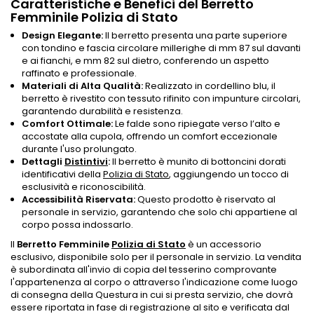
Caratteristiche e Benefici del Berretto
Femminile Polizia di Stato
Design Elegante:
Il berretto presenta una parte superiore
con tondino e fascia circolare millerighe di mm 87 sul davanti
e ai fianchi, e mm 82 sul dietro, conferendo un aspetto
raffinato e professionale.
Materiali di Alta Qualità:
Realizzato in cordellino blu, il
berretto è rivestito con tessuto rifinito con impunture circolari,
garantendo durabilità e resistenza.
Comfort Ottimale:
Le falde sono ripiegate verso l’alto e
accostate alla cupola, offrendo un comfort eccezionale
durante l'uso prolungato.
Dettagli
Distintivi
:
Il berretto è munito di bottoncini dorati
identificativi della
Polizia di Stato
, aggiungendo un tocco di
esclusività e riconoscibilità.
Accessibilità Riservata:
Questo prodotto è riservato al
personale in servizio, garantendo che solo chi appartiene al
corpo possa indossarlo.
Il
Berretto Femminile
Polizia di Stato
è un accessorio
esclusivo, disponibile solo per il personale in servizio. La vendita
è subordinata all'invio di copia del tesserino comprovante
l'appartenenza al corpo o attraverso l'indicazione come luogo
di consegna della Questura in cui si presta servizio, che dovrà
essere riportata in fase di registrazione al sito e verificata dal