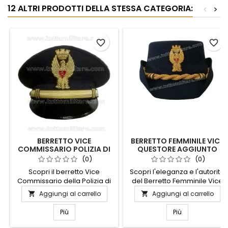
12 ALTRI PRODOTTI DELLA STESSA CATEGORIA:
<
>
favorite_border
favorite_border
BERRETTO VICE
BERRETTO FEMMINILE VICE
COMMISSARIO POLIZIA DI
QUESTORE AGGIUNTO
STATO
POLIZIA DI STATO
(0)
(0)
Scopri il berretto Vice
Scopri l'eleganza e l'autorità
Commissario della Polizia di
del Berretto Femminile Vice
Stato, un accessorio che
Questore Aggiunto della
Aggiungi al carrello
Aggiungi al carrello


unisce eleganza e autorità.
Polizia di Stato. Realizzato
Realizzato con materiali di
con materiali di alta qualità,
Più
Più
alta qualità, questo berretto è
questo berretto unisce stile e
progettato per garantire
funzionalità, garantendo un