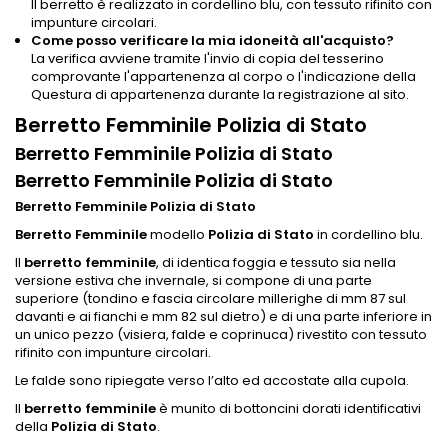
Il berretto è realizzato in cordellino blu, con tessuto rifinito con
impunture circolari.
Come posso verificare la mia idoneità all'acquisto?
La verifica avviene tramite l'invio di copia del tesserino
comprovante l'appartenenza al corpo o l'indicazione della
Questura di appartenenza durante la registrazione al sito.
Berretto Femminile Polizia di Stato
Berretto Femminile Polizia di Stato
Berretto Femminile Polizia di Stato
Berretto Femminile Polizia di Stato
Berretto Femminile
modello
Polizia di Stato
in cordellino blu.
Il
berretto femminile
, di identica foggia e tessuto sia nella
versione estiva che invernale, si compone di una parte
superiore (tondino e fascia circolare millerighe di mm 87 sul
davanti e ai fianchi e mm 82 sul dietro) e di una parte inferiore in
un unico pezzo (visiera, falde e coprinuca) rivestito con tessuto
rifinito con impunture circolari.
Le falde sono ripiegate verso l’alto ed accostate alla cupola.
Il
berretto femminile
è munito di bottoncini dorati identificativi
della
Polizia di Stato
.