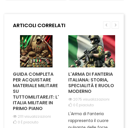
comfort e durata nel tempo. Il
comfort ottimale durante
suo design distintivo, con
l'uso quotidiano. Il design
dettagli accurati e finiture
raffinato e i dettagli curati
impeccabili, riflette il prestigio
riflettono l'importanza e il
ARTICOLI CORRELATI
e la professionalità del ruolo.
prestigio del ruolo,
Ideale per...
rendendolo un...
GUIDA COMPLETA
L'ARMA DI FANTERIA
A
PER ACQUISTARE
ITALIANA: STORIA,
T
MATERIALE MILITARE
SPECIALITÀ E RUOLO
V
SU
MODERNO
D
TUTTOMILITARE.IT: L'
2075 visualizzazioni
ITALIA MILITARE IN
0
È piaciuto
PRIMO PIANO
L'Arma di Fanteria
Le
2111 visualizzazioni
rappresenta il cuore
Er
0
È piaciuto
pulsante delle forze
ch