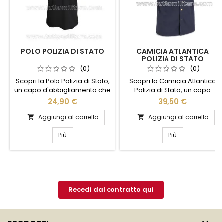
POLO POLIZIA DI STATO
CAMICIA ATLANTICA
POLIZIA DI STATO
(0)
(0)
Scopri la Polo Polizia di Stato,
Scopri la Camicia Atlantica
un capo d'abbigliamento che
Polizia di Stato, un capo
unisce stile e funzionalità.
d'abbigliamento che unisce
24,90 €
39,50 €
Realizzata con materiali di
stile e funzionalità. Realizzata
alta qualità, questa polo offre
con materiali di alta qualità,
Aggiungi al carrello
Aggiungi al carrello


comfort e resistenza, ideale
questa camicia offre comfort
per l'uso quotidiano. Il design
e resistenza, ideale per chi
Più
Più
elegante, arricchito dal logo
cerca un look professionale
ufficiale, conferisce un tocco
e curato. Il design elegante è
di autorità e professionalità.
arricchito da dettagli distintivi
Perfetta per chi desidera un
che riflettono l'orgoglio e la
look distintivo e...
tradizione della Polizia di...
Recedi dal contratto qui