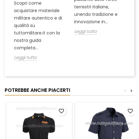
Scopri come
terrestri italiane,
le
acquistare materiale
unendo tradizione e
na
militare autentico e di
innovazione in...
Le
qualità su
Leggi tutto
tuttomilitare.it con la
nostra guida
completa...
Leggi tutto
POTREBBE ANCHE PIACERTI
<
>
favorite_border
favorite_border