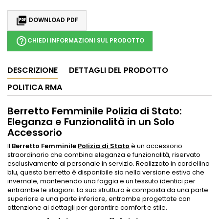

DOWNLOAD PDF
help_outline
CHIEDI INFORMAZIONI SUL PRODOTTO
DESCRIZIONE
DETTAGLI DEL PRODOTTO
POLITICA RMA
Berretto Femminile Polizia di Stato:
Eleganza e Funzionalità in un Solo
Accessorio
Il
Berretto Femminile
Polizia di Stato
è un accessorio
straordinario che combina eleganza e funzionalità, riservato
esclusivamente al personale in servizio. Realizzato in cordellino
blu, questo berretto è disponibile sia nella versione estiva che
invernale, mantenendo una foggia e un tessuto identici per
entrambe le stagioni. La sua struttura è composta da una parte
superiore e una parte inferiore, entrambe progettate con
attenzione ai dettagli per garantire comfort e stile.