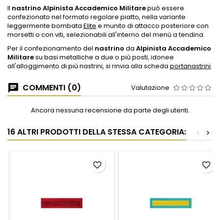
Il
nastrino
Alpinista Accademico Militare
può essere
confezionato nel formato regolare piatto, nella variante
leggermente bombata
Elite
e munito di attacco posteriore con
morsetti o con viti, selezionabili all'interno del menù a tendina.
Per il confezionamento del
nastrino
da
Alpinista Accademico
Militare
su basi metalliche a due o più posti, idonee
all'alloggimento di più nastrini, si rinvia alla scheda
portanastrini
.
COMMENTI (0)
Valutazione
Ancora nessuna recensione da parte degli utenti.
16 ALTRI PRODOTTI DELLA STESSA CATEGORIA:
<
>
favorite_border
favorite_border