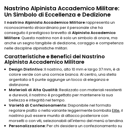
Nastrino Alpinista Accademico Militare:
Un Simbolo di Eccellenza e Dedizione
Il
nastrino Alpinista Accademico Militare
rappresenta un
riconoscimento straordinario per il personale che ha
conseguito il prestigioso brevetto di
Alpinista Accademico
Militare
. Questo nastrino non è solo un simbolo di onore, ma
anche un segno tangibile di dedizione, coraggio e competenza
nelle discipline alpinistiche militari.
Caratteristiche e Benefici del Nastrino
Alpinista Accademico Militare
Design Distintivo:
Il nastrino, alto 10 mm e largo 37 mm, è di
colore verde con una cornice bianca. Al centro, una stella
argentata a 5 punte aggiunge un tocco di eleganza e
distinzione.
Materiali di Alta Qualità:
Realizzato con materiali resistenti
e durevoli, il nastrino è progettato per mantenere la sua
bellezza e integrità nel tempo.
Varietà di Confezionamento:
Disponibile nel formato
regolare piatto o nella variante leggermente bombata
Elite
, il
nastrino può essere munito di attacco posteriore con
morsetti o con viti, selezionabili all'interno del menù a tendina.
Personalizzazione:
Per chi desidera un confezionamento su