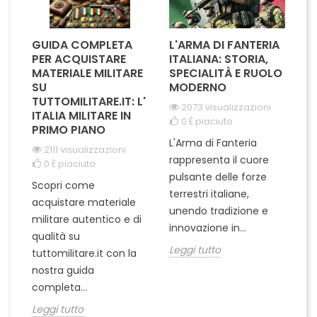
GUIDA COMPLETA
L'ARMA DI FANTERIA
A
PER ACQUISTARE
ITALIANA: STORIA,
T
MATERIALE MILITARE
SPECIALITÀ E RUOLO
V
SU
MODERNO
D
TUTTOMILITARE.IT: L'
2073 visualizzazioni
ITALIA MILITARE IN
0
È piaciuto
PRIMO PIANO
L'Arma di Fanteria
Le
2111 visualizzazioni
rappresenta il cuore
Er
0
È piaciuto
pulsante delle forze
ch
Scopri come
terrestri italiane,
le
acquistare materiale
unendo tradizione e
na
militare autentico e di
innovazione in...
Le
qualità su
Leggi tutto
tuttomilitare.it con la
nostra guida
completa...
Leggi tutto