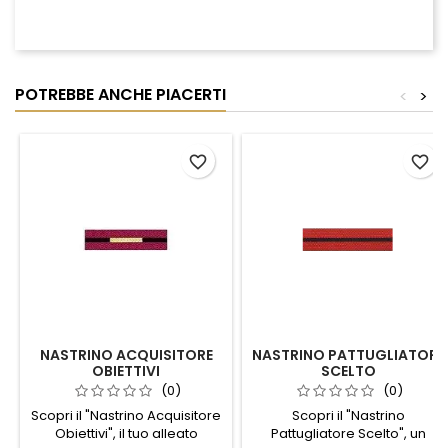
POTREBBE ANCHE PIACERTI
<
>
favorite_border
favorite_border
NASTRINO ACQUISITORE
NASTRINO PATTUGLIATORE
OBIETTIVI
SCELTO
(0)
(0)
Scopri il "Nastrino Acquisitore
Scopri il "Nastrino
Obiettivi", il tuo alleato
Pattugliatore Scelto", un