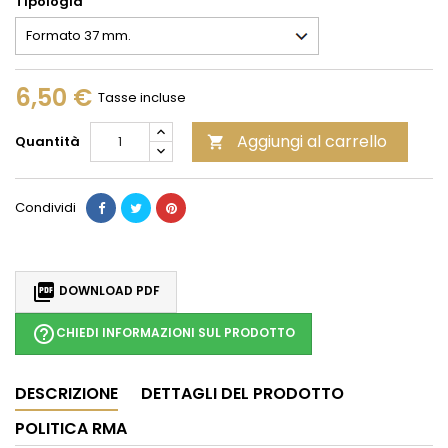
Tipologia
6,50 €
Tasse incluse
Aggiungi al carrello
Quantità

Condividi

DOWNLOAD PDF
help_outline
CHIEDI INFORMAZIONI SUL PRODOTTO
DESCRIZIONE
DETTAGLI DEL PRODOTTO
POLITICA RMA