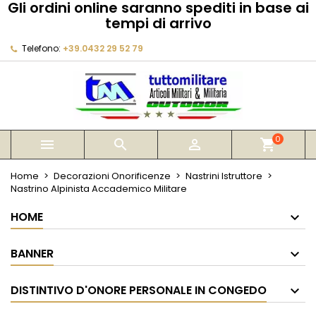
Gli ordini online saranno spediti in base ai
×
×
×
tempi di arrivo
My wishlists
Crea lista dei desideri
Accedi
Telefono:
+39.0432 29 52 79
Create new list
add_circle_outline
Devi avere effettuato l'accesso per salvare dei
Nome lista dei desideri
prodotti nella tua lista dei desideri.
Annulla
Accedi
Annulla
Crea lista dei desideri
0



shopping_cart
Home
Decorazioni Onorificenze
Nastrini Istruttore
Nastrino Alpinista Accademico Militare
HOME
BANNER
DISTINTIVO D'ONORE PERSONALE IN CONGEDO