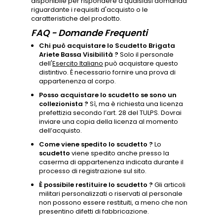
disponibile per rispondere a qualsiasi domanda
riguardante i requisiti d'acquisto o le
caratteristiche del prodotto.
FAQ - Domande Frequenti
Chi può acquistare lo Scudetto Brigata
Ariete Bassa Visibilità ?
Solo il personale
dell'
Esercito Italiano
può acquistare questo
distintivo. È necessario fornire una prova di
appartenenza al corpo.
Posso acquistare lo scudetto se sono un
collezionista ?
Sì, ma è richiesta una licenza
prefettizia secondo l’art. 28 del TULPS. Dovrai
inviare una copia della licenza al momento
dell’acquisto.
Come viene spedito lo scudetto ?
Lo
scudetto
viene spedito anche presso la
caserma di appartenenza indicata durante il
processo di registrazione sul sito.
È possibile restituire lo scudetto ?
Gli articoli
militari personalizzati o riservati al personale
non possono essere restituiti, a meno che non
presentino difetti di fabbricazione.