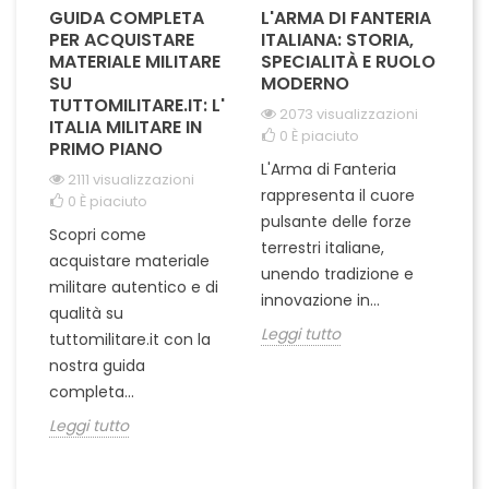
GUIDA COMPLETA
L'ARMA DI FANTERIA
A
PER ACQUISTARE
ITALIANA: STORIA,
T
MATERIALE MILITARE
SPECIALITÀ E RUOLO
V
SU
MODERNO
D
TUTTOMILITARE.IT: L'
2073 visualizzazioni
ITALIA MILITARE IN
0
È piaciuto
PRIMO PIANO
L'Arma di Fanteria
Le
2111 visualizzazioni
rappresenta il cuore
Er
0
È piaciuto
pulsante delle forze
ch
Scopri come
terrestri italiane,
le
acquistare materiale
unendo tradizione e
na
militare autentico e di
innovazione in...
Le
qualità su
Leggi tutto
tuttomilitare.it con la
nostra guida
completa...
Leggi tutto