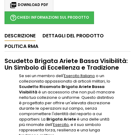

DOWNLOAD PDF
help_outline
CHIEDI INFORMAZIONI SUL PRODOTTO
DESCRIZIONE
DETTAGLI DEL PRODOTTO
POLITICA RMA
Scudetto Brigata Ariete Bassa Visibilità:
Un Simbolo di Eccellenza e Tradizione
Se sei un membro dell'
Esercito Italiano
o un
collezionista appassionato di articoli militari, lo
Scudetto Ricamato Brigata Ariete Bassa
Visibilità
è un accessorio che non può mancare
nella tua collezione o uniforme. Questo distintivo
è progettato per offrire un'elevata discrezione
durante le operazioni sul campo, senza
compromettere l'identità del reparto a cui
appartieni. La
Brigata Ariete
è una delle unità
più rinomate dell'
Esercito
, e il suo simbolo
rappresenta forza, resilienza e una lunga