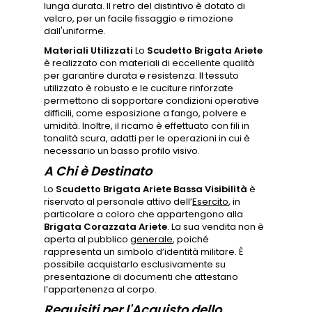
lunga durata. Il retro del distintivo è dotato di
velcro, per un facile fissaggio e rimozione
dall'uniforme.
Materiali Utilizzati
Lo
Scudetto Brigata Ariete
è realizzato con materiali di eccellente qualità
per garantire durata e resistenza. Il tessuto
utilizzato è robusto e le cuciture rinforzate
permettono di sopportare condizioni operative
difficili, come esposizione a fango, polvere e
umidità. Inoltre, il ricamo è effettuato con fili in
tonalità scura, adatti per le operazioni in cui è
necessario un basso profilo visivo.
A Chi è Destinato
Lo
Scudetto Brigata Ariete Bassa Visibilità
è
riservato al personale attivo dell’
Esercito
, in
particolare a coloro che appartengono alla
Brigata Corazzata Ariete
. La sua vendita non è
aperta al pubblico
generale
, poiché
rappresenta un simbolo d’identità militare. È
possibile acquistarlo esclusivamente su
presentazione di documenti che attestano
l’appartenenza al corpo.
Requisiti per l'Acquisto dello