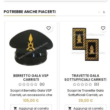
POTREBBE ANCHE PIACERTI
<
>
favorite_border
favorite_border
BERRETTO GALA VSP
TRAVETTE GALA
CARRISTI
SOTTUFFICIALI CARRISTI
(0)
(0)
Scopri il Berretto Gala VSP
Scopri le Travette Gala
Carristi, un accessorio che
Sottufficiali Carristi, un
unisce eleganza e tradizione
accessorio distintivo che
105,00 €
39,00 €
militare. Realizzato con
unisce tradizione e stile.
materiali di alta qualità,
Realizzate con materiali di
Aggiungi al carrello
Aggiungi al carrello

