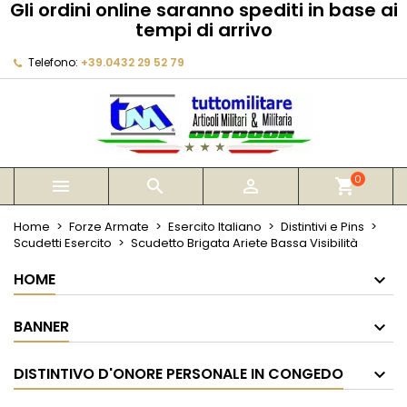
Gli ordini online saranno spediti in base ai
×
×
×
tempi di arrivo
My wishlists
Crea lista dei desideri
Accedi
Telefono:
+39.0432 29 52 79
Create new list
add_circle_outline
Devi avere effettuato l'accesso per salvare dei
Nome lista dei desideri
prodotti nella tua lista dei desideri.
Annulla
Accedi
Annulla
Crea lista dei desideri
0



shopping_cart
Home
Forze Armate
Esercito Italiano
Distintivi e Pins
Scudetti Esercito
Scudetto Brigata Ariete Bassa Visibilità
HOME
BANNER
DISTINTIVO D'ONORE PERSONALE IN CONGEDO