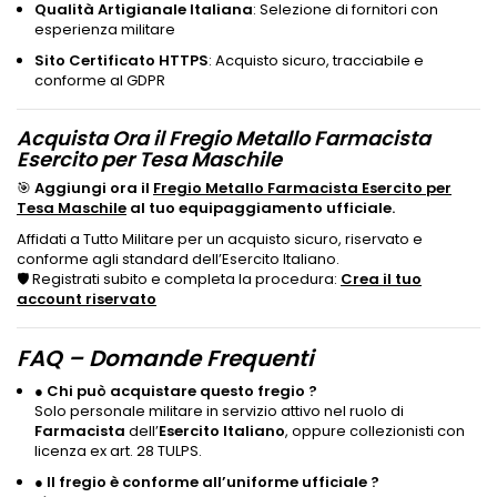
Qualità Artigianale Italiana
: Selezione di fornitori con
esperienza militare
Sito Certificato HTTPS
: Acquisto sicuro, tracciabile e
conforme al GDPR
Acquist
a Or
a il Fregio Met
allo F
arm
acist
a
Esercito per Tes
a M
aschile
🎯
Aggiungi ora il
Fregio Metallo Farmacista Esercito per
Tes
a M
aschile
al tuo equipaggiamento ufficiale.
Affidati a Tutto Militare per un acquisto sicuro, riservato e
conforme agli standard dell’Esercito Italiano.
🛡️ Registrati subito e completa la procedura:
Crea il tuo
account riservato
FAQ – Domande Frequenti
●
Chi può acquistare questo fregio ?
Solo personale militare in servizio attivo nel ruolo di
Farmacista
dell’
Esercito Italiano
, oppure collezionisti con
licenza ex art. 28 TULPS.
●
Il fregio è conforme all’uniforme ufficiale ?