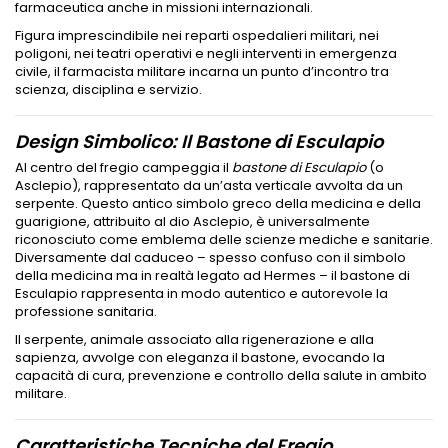
farmaceutica anche in missioni internazionali.
Figura imprescindibile nei reparti ospedalieri militari, nei
poligoni, nei teatri operativi e negli interventi in emergenza
civile, il farmacista militare incarna un punto d’incontro tra
scienza, disciplina e servizio.
Design Simbolico: Il Bastone di Esculapio
Al centro del fregio campeggia il
bastone di Esculapio
(o
Asclepio), rappresentato da un’asta verticale avvolta da un
serpente. Questo antico simbolo greco della medicina e della
guarigione, attribuito al dio Asclepio, è universalmente
riconosciuto come emblema delle scienze mediche e sanitarie.
Diversamente dal caduceo – spesso confuso con il simbolo
della medicina ma in realtà legato ad Hermes – il bastone di
Esculapio rappresenta in modo autentico e autorevole la
professione sanitaria.
Il serpente, animale associato alla rigenerazione e alla
sapienza, avvolge con eleganza il bastone, evocando la
capacità di cura, prevenzione e controllo della salute in ambito
militare.
Caratteristiche Tecniche del Fregio