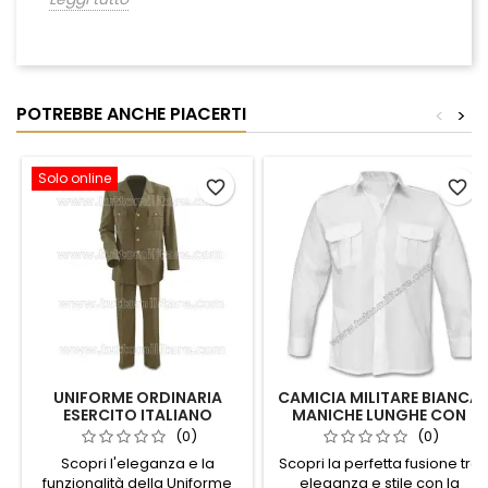
POTREBBE ANCHE PIACERTI
<
>
Solo online
favorite_border
favorite_border
UNIFORME ORDINARIA
CAMICIA MILITARE BIANCA
ESERCITO ITALIANO
MANICHE LUNGHE CON
SPALLINE
(0)
(0)
Scopri l'eleganza e la
Scopri la perfetta fusione tra
funzionalità della Uniforme
eleganza e stile con la