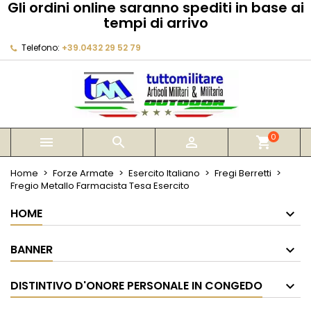
Gli ordini online saranno spediti in base ai
×
×
×
tempi di arrivo
My wishlists
Crea lista dei desideri
Accedi
Telefono:
+39.0432 29 52 79
Create new list
add_circle_outline
Devi avere effettuato l'accesso per salvare dei
Nome lista dei desideri
prodotti nella tua lista dei desideri.
Annulla
Accedi
Annulla
Crea lista dei desideri
0



shopping_cart
Home
Forze Armate
Esercito Italiano
Fregi Berretti
Fregio Metallo Farmacista Tesa Esercito
HOME
BANNER
DISTINTIVO D'ONORE PERSONALE IN CONGEDO