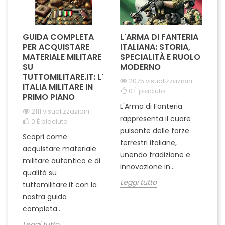
GUIDA COMPLETA
L'ARMA DI FANTERIA
A
PER ACQUISTARE
ITALIANA: STORIA,
T
MATERIALE MILITARE
SPECIALITÀ E RUOLO
V
SU
MODERNO
D
TUTTOMILITARE.IT: L'
2075 visualizzazioni
ITALIA MILITARE IN
0
È piaciuto
PRIMO PIANO
L'Arma di Fanteria
Le
2111 visualizzazioni
rappresenta il cuore
Er
0
È piaciuto
pulsante delle forze
ch
Scopri come
terrestri italiane,
le
acquistare materiale
unendo tradizione e
na
militare autentico e di
innovazione in...
Le
qualità su
Leggi tutto
tuttomilitare.it con la
nostra guida
completa...
Leggi tutto