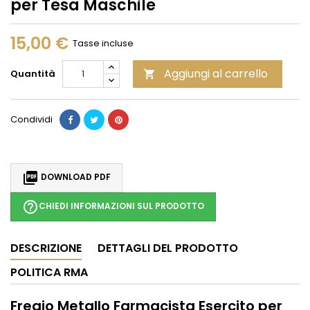
per Tesa Maschile
15,00 €
Tasse incluse
Aggiungi al carrello
Quantità

Condividi

DOWNLOAD PDF
help_outline
CHIEDI INFORMAZIONI SUL PRODOTTO
DESCRIZIONE
DETTAGLI DEL PRODOTTO
POLITICA RMA
Fregio Met
allo Farmacista Esercito per