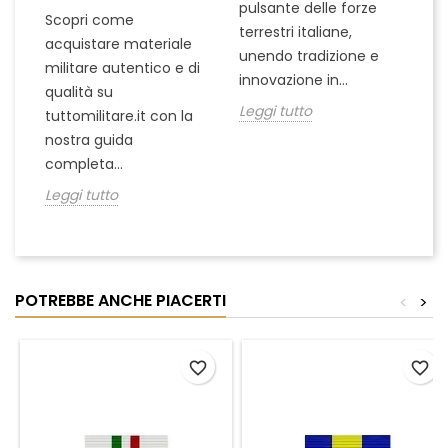
pulsante delle forze
ch
Scopri come
terrestri italiane,
le
acquistare materiale
unendo tradizione e
na
militare autentico e di
innovazione in...
Le
qualità su
Leggi tutto
tuttomilitare.it con la
nostra guida
completa...
Leggi tutto
POTREBBE ANCHE PIACERTI
<
>
favorite_border
favorite_border