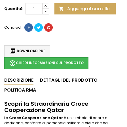
Aggiungi al carrello
Quantità

Condividi

DOWNLOAD PDF
help_outline
CHIEDI INFORMAZIONI SUL PRODOTTO
DESCRIZIONE
DETTAGLI DEL PRODOTTO
POLITICA RMA
Scopri la Straordinaria Croce
Cooperazione Qatar
La
Croce Cooperazione Qatar
è un simbolo di onore e
dedizione, conferito al personale militare e civile che ha