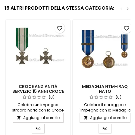
16 ALTRI PRODOTTI DELLA STESSA CATEGORIA:
<
>
favorite_border
favorite_border
CROCE ANZIANITÀ
MEDAGLIA NTM-IRAQ
SERVIZIO 15 ANNI CROCE
NATO
ROSSA ITALIANA
(0)
(0)
Celebra un impegno
Celebra il coraggio e
straordinario con la Croce
l'impegno con la Medaglia
Anzianità Servizio 15 Anni
NTM-Iraq Nato, un simbolo di
Aggiungi al carrello
Aggiungi al carrello


della Croce Rossa Italiana.
dedizione e servizio.
Questa prestigiosa
Realizzata con materiali di
Più
Più
onorificenza è un simbolo di
alta qualità, questa medaglia