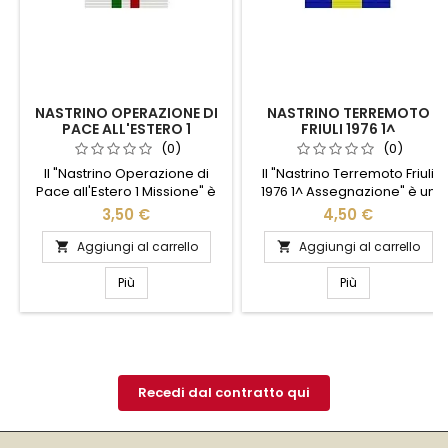
NASTRINO OPERAZIONE DI
NASTRINO TERREMOTO
PACE ALL'ESTERO 1
FRIULI 1976 1^
MISSIONE
ASSEGNAZIONE
(0)
(0)
Il "Nastrino Operazione di
Il "Nastrino Terremoto Friuli
Pace all'Estero 1 Missione" è
1976 1^ Assegnazione" è un
un simbolo di onore e
simbolo di coraggio e
3,50 €
4,50 €
dedizione, riservato a chi ha
solidarietà. Questo distintivo
partecipato attivamente a
commemorativo onora
Aggiungi al carrello
Aggiungi al carrello


missioni internazionali di
coloro che hanno prestato
pace. Realizzato con
servizio durante il devastante
Più
Più
materiali di alta qualità,
terremoto del Friuli nel 1976.
questo nastrino rappresenta
Realizzato con materiali di
l'impegno e il coraggio di chi
alta qualità, il nastrino
ha operato in contesti
presenta colori vivaci e
complessi per promuovere
dettagli accurati,
la stabilità globale. Il suo
rappresentando un tributo
Recedi dal contratto qui
design...
tangibile a chi...