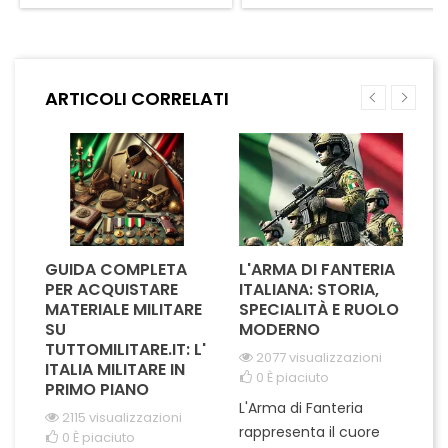
dedizione e servizio
rappresenta l'onore e la
ininterrotto, riconoscendo il
professionalità delle missioni
contributo significativo di chi
Nato in Iraq. Il suo design
ha dedicato quindici anni alla
elegante e dettagliato rende
missione umanitaria.
omaggio a chi ha contribuito
ARTICOLI CORRELATI
Realizzata con materiali di
alla pace e alla stabilità nella
alta qualità, la croce è un
regione. Perfetta per...
tributo tangibile...
GUIDA COMPLETA
L'ARMA DI FANTERIA
A
PER ACQUISTARE
ITALIANA: STORIA,
T
MATERIALE MILITARE
SPECIALITÀ E RUOLO
V
SU
MODERNO
D
TUTTOMILITARE.IT: L'
2077 visualizzazioni
ITALIA MILITARE IN
0
È piaciuto
PRIMO PIANO
L'Arma di Fanteria
Le
2115 visualizzazioni
rappresenta il cuore
Er
0
È piaciuto