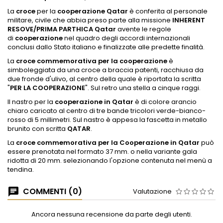
La
croce
per la
cooperazione Qatar
è conferita al personale
militare, civile che abbia preso parte alla missione
INHERENT
RESOVE/PRIMA PARTHICA
Qatar
avente le regole
di
cooperazione
nel quadro degli accordi internazionali
conclusi dallo Stato italiano e finalizzate alle predette finalità.
La
croce commemorativa per la cooperazione
è
simboleggiata da una croce a braccia patenti, racchiusa da
due fronde d'ulivo, al centro della quale è riportata la scritta
"
PER LA COOPERAZIONE
". Sul retro una stella a cinque raggi.
Il nastro per la
cooperazione in Qatar
è di colore arancio
chiaro caricato al centro di tre bande tricolori verde-bianco-
rosso di 5 millimetri. Sul nastro è appesa la fascetta in metallo
brunito con scritta
QATAR
.
La
croce commemorativa per la Cooperazione in Qatar
può
essere prenotata nel formato 37 mm. o nella variante gala
ridotta di 20 mm. selezionando l'opzione contenuta nel menù a
tendina.
COMMENTI (0)
Valutazione
Ancora nessuna recensione da parte degli utenti.