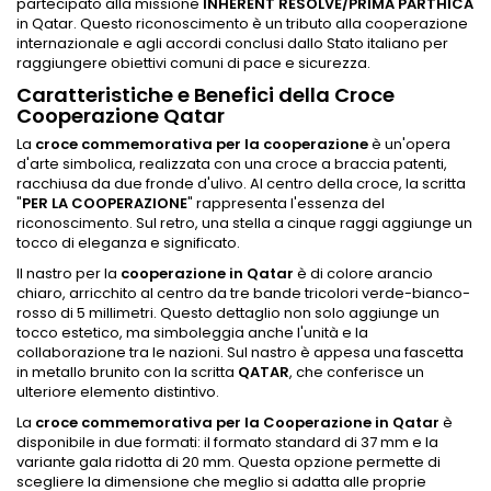
partecipato alla missione
INHERENT RESOLVE/PRIMA PARTHICA
in Qatar. Questo riconoscimento è un tributo alla cooperazione
internazionale e agli accordi conclusi dallo Stato italiano per
raggiungere obiettivi comuni di pace e sicurezza.
Caratteristiche e Benefici della Croce
Cooperazione Qatar
La
croce commemorativa per la cooperazione
è un'opera
d'arte simbolica, realizzata con una croce a braccia patenti,
racchiusa da due fronde d'ulivo. Al centro della croce, la scritta
"
PER LA COOPERAZIONE
" rappresenta l'essenza del
riconoscimento. Sul retro, una stella a cinque raggi aggiunge un
tocco di eleganza e significato.
Il nastro per la
cooperazione in Qatar
è di colore arancio
chiaro, arricchito al centro da tre bande tricolori verde-bianco-
rosso di 5 millimetri. Questo dettaglio non solo aggiunge un
tocco estetico, ma simboleggia anche l'unità e la
collaborazione tra le nazioni. Sul nastro è appesa una fascetta
in metallo brunito con la scritta
QATAR
, che conferisce un
ulteriore elemento distintivo.
La
croce commemorativa per la Cooperazione in Qatar
è
disponibile in due formati: il formato standard di 37 mm e la
variante gala ridotta di 20 mm. Questa opzione permette di
scegliere la dimensione che meglio si adatta alle proprie