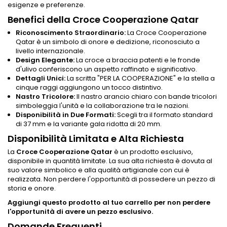
esigenze e preferenze.
Benefici della Croce Cooperazione Qatar
Riconoscimento Straordinario:
La Croce Cooperazione
Qatar è un simbolo di onore e dedizione, riconosciuto a
livello internazionale.
Design Elegante:
La croce a braccia patenti e le fronde
d'ulivo conferiscono un aspetto raffinato e significativo.
Dettagli Unici:
La scritta "PER LA COOPERAZIONE" e la stella a
cinque raggi aggiungono un tocco distintivo.
Nastro Tricolore:
Il nastro arancio chiaro con bande tricolori
simboleggia l'unità e la collaborazione tra le nazioni.
Disponibilità in Due Formati:
Scegli tra il formato standard
di 37 mm e la variante gala ridotta di 20 mm.
Disponibilità Limitata e Alta Richiesta
La
Croce Cooperazione Qatar
è un prodotto esclusivo,
disponibile in quantità limitate. La sua alta richiesta è dovuta al
suo valore simbolico e alla qualità artigianale con cui è
realizzata. Non perdere l'opportunità di possedere un pezzo di
storia e onore.
Aggiungi questo prodotto al tuo carrello per non perdere
l'opportunità di avere un pezzo esclusivo.
Domande Frequenti