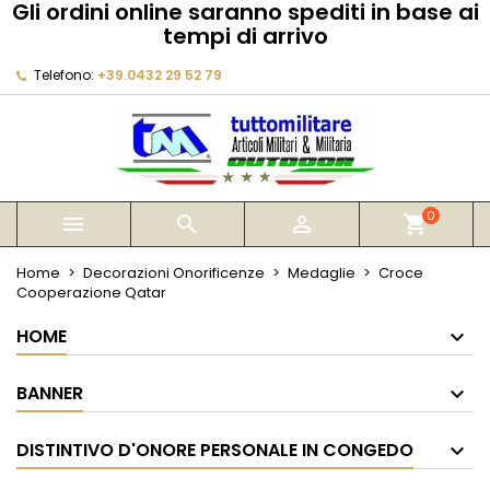
Gli ordini online saranno spediti in base ai
×
×
×
tempi di arrivo
My wishlists
Crea lista dei desideri
Accedi
Telefono:
+39.0432 29 52 79
Create new list
add_circle_outline
Devi avere effettuato l'accesso per salvare dei
Nome lista dei desideri
prodotti nella tua lista dei desideri.
Annulla
Accedi
Annulla
Crea lista dei desideri
0



shopping_cart
Home
Decorazioni Onorificenze
Medaglie
Croce
Cooperazione Qatar
HOME
BANNER
DISTINTIVO D'ONORE PERSONALE IN CONGEDO