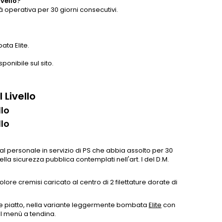
ivello?
tà operativa per 30 giorni consecutivi.
ata Elite.
ponibile sul sito.
 Livello
llo
llo
al personale in servizio di PS che abbia assolto per 30
della sicurezza pubblica contemplati nell'art. l del D.M.
olore cremisi caricato al centro di 2 filettature dorate di
are piatto, nella variante leggermente bombata
Elite
con
al menù a tendina.