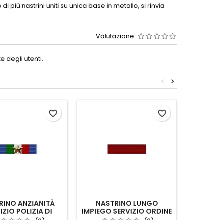
di più nastrini uniti su unica base in metallo, si rinvia
Valutazione
 degli utenti.
<
>
favorite_border
favorite_border
RINO ANZIANITÀ
NASTRINO LUNGO
NAS
IZIO POLIZIA DI
IMPIEGO SERVIZIO ORDINE
SERVI
ATO 20 ANNI
PUBBLICO I LIVELLO PS
S