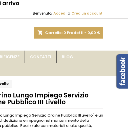
 arrivo
×
×
×
Benvenuto,
Accedi
o
Crea un account
sta
shopping_cart
Carrello:
0
Prodotti - 0,00 €
i
IFICENZE
CONTATTI
BLOG
i
vello
rino Lungo Impiego Servizio
e Pubblico III Livello
ino Lungo Impiego Servizio Ordine Pubblico III Livello" è un
di dedizione e impegno nel mantenimento della
 pubblica. Realizzato con materiali di alta qualità,