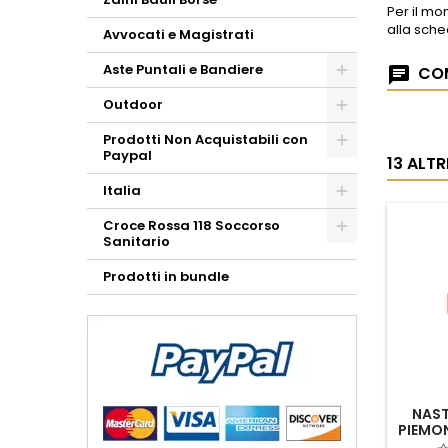
Per il mo
alla sch
Avvocati e Magistrati
Aste Puntali e Bandiere
COM
Outdoor
Prodotti Non Acquistabili con
Paypal
13 ALT
Italia
Croce Rossa 118 Soccorso
Sanitario
Prodotti in bundle
NAST
PIEMON
AST