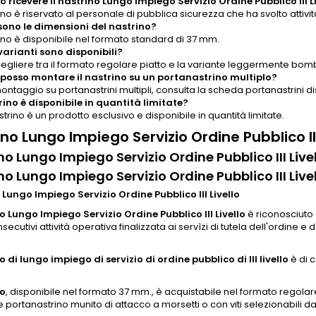
ò ricevere il nastrino Lungo Impiego Servizio Ordine Pubblico III L
rino è riservato al personale di pubblica sicurezza che ha svolto attivi
sono le dimensioni del nastrino?
rino è disponibile nel formato standard di 37 mm.
varianti sono disponibili?
egliere tra il formato regolare piatto e la variante leggermente bomb
osso montare il nastrino su un portanastrino multiplo?
montaggio su portanastrini multipli, consulta la scheda portanastrini dis
trino è disponibile in quantità limitate?
nastrino è un prodotto esclusivo e disponibile in quantità limitate.
no Lungo Impiego Servizio Ordine Pubblico III
no Lungo Impiego Servizio Ordine Pubblico III Live
no Lungo Impiego Servizio Ordine Pubblico III Live
 Lungo Impiego Servizio Ordine Pubblico III Livello
o Lungo Impiego Servizio Ordine Pubblico III Livello
è riconosciuto 
secutivi attività operativa finalizzata ai servìzi di tutela dell'ordine e 
 di lungo impiego di servizio di ordine pubblico di III livello
è di c
no
, disponibile nel formato 37 mm., è acquistabile nel formato regol
 portanastrino munito di attacco a morsetti o con viti selezionabili d