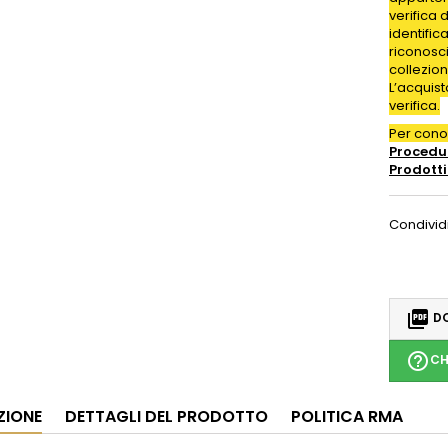
verifica 
identific
riconosc
collezion
L’acquis
verifica.
Per con
Procedur
Prodotti
Condivid

DO
help_outline
CH
ZIONE
DETTAGLI DEL PRODOTTO
POLITICA RMA