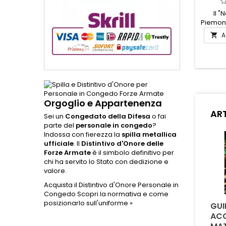
Il "
Piemont
- Cuneo
A

di re
Q
comm
omaggi
solida
colpit
199
Orgoglio e Appartenenza
materi
ART
presen
Sei un
Congedato della Difesa
o fai
rappre
parte del
personale in congedo
?
di A
Indossa con fierezza la
spilla metallica
ufficiale
. Il
Distintivo d'Onore delle
Forze Armate
è il simbolo definitivo per
chi ha servito lo Stato con dedizione e
valore.
Acquista il Distintivo d'Onore Personale in
Congedo
Scopri la normativa e come
posizionarlo sull'uniforme »
QUAL È LA DIFFERENZA
È POSSIBILE
GUI
TRA LA CORDURA
PERSONALIZZARE
ACQ