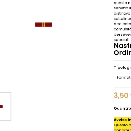
questo n
servizio 
distintiv
sottoline
dedicato 
comunità,
persever
speciali.
Nast
Ordin
Tipolog
3,50
Quantit
Avviso I
Questo p
appartene