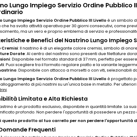
no Lungo Impiego Servizio Ordine Pubblico II
rdinario
o Lungo Impiego Servizio Ordine Pubblico III Livello
è un simbolo d
 che ha svolto attività operativa per 30 giorni consecutivi, come previst
scimento, ma un vero e proprio emblema di servizio e professionalit
eristiche e Benefici del Nastrino Lungo Impiego Ser
 Cremisi
: Il nastrino è di un elegante colore cremisi, simbolo di onor
ature Dorate
: Al centro del nastrino sono presenti due filettature do
sioni
: Disponibile nel formato standard di 37 mm, perfetto per esser
ti
: Puoi scegliere tra il formato regolare piatto e la variante legg
nastrino
: Disponibile con attacco a morsetti o con viti, selezionabili 
o Lungo Impiego Servizio Ordine Pubblico III Livello
è progettato pe
l'alloggiamento di più nastrini su un'unica base in metallo. Per ulterio
rini
.
ibilità Limitata e Alta Richiesta
strino è un prodotto esclusivo, disponibile in quantità limitate. La sua
gnificato profondo. Non perdere l'opportunità di possedere un pezzo co
 questo prodotto al tuo carrello per non perdere l'opportunità di
 Domande Frequenti