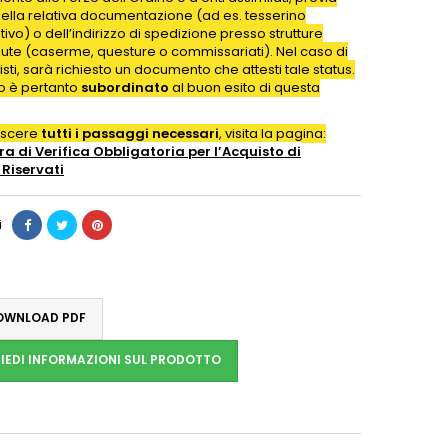
della relativa documentazione (ad es. tesserino
ativo) o dell’indirizzo di spedizione presso strutture
iute (caserme, questure o commissariati). Nel caso di
isti, sarà richiesto un documento che attesti tale status.
to è pertanto
subordinato
al buon esito di questa
oscere
tutti i passaggi necessari
, visita la pagina:
a di Verifica Obbligatoria per l’Acquisto di
Riservati
i
WNLOAD PDF
IEDI INFORMAZIONI SUL PRODOTTO