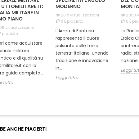
ERIALE MILITARE
SPECIALITÀ E RUOLO
DEL CO
TUTTOMILITARE.IT:
MODERNO
MONTA
TALIA MILITARE IN
2071 visualizzazioni
2850 v
MO PIANO
0
È piaciuto
0
È pia
06 visualizzazioni
L'Arma di Fanteria
Le Radic
È piaciuto
rappresenta il cuore
Eroica C
ri come acquistare
pulsante delle forze
si intre
riale militare
terrestri italiane, unendo
radici s
ntico e di qualità su
tradizione e innovazione
nazione. 
omilitare.it con la
in...
Leggi tu
ra guida completa...
Leggi tutto
i tutto
BE ANCHE PIACERTI