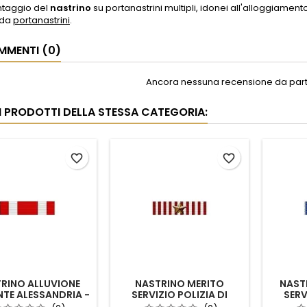
ntaggio del
nastrino
su portanastrini multipli, idonei all'alloggiamento 
eda
portanastrini
.
MENTI (0)
Ancora nessuna recensione da parte
RI PRODOTTI DELLA STESSA CATEGORIA:
favorite_border
favorite_border
RINO ALLUVIONE
NASTRINO MERITO
NAST
TE ALESSANDRIA -
SERVIZIO POLIZIA DI
SERV
I - CUNEO 1994
STATO BRONZO
ST