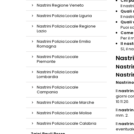
Chi pu
Nastrini Regione Veneto
Il nast
Quali 
Nastrini Polizia Locale Liguria
Il nast
Quali 
Nastrini Polizia Locale Regione
Puoi sc
Lazio
Come p
Per il 
Nastrini Polizia Locale Emilia
Il nas
Romagna
Sì, il 
Nastrini Polizia Locale
Nastri
Piemonte
Nastri
Nastrini Polizia Locale
Nastri
Lombardia
Nastrino
Nastrini Polizia Locale
Il
nastrin
Campania
giorni con
10.11.20.
Nastrini Polizia Locale Marche
Il
nastrino
Nastrini Polizia Locale Molise
mm. 2.
Nastrini Polizia Locale Calabria
Il
nastri
eventuale
Zaini Bauli Borse