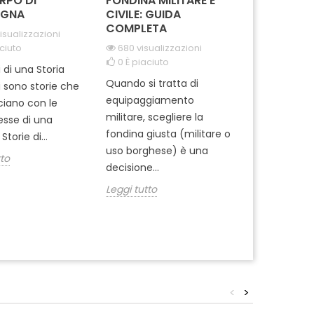
RPO DI
FONDINA MILITARE E
CARABINIE
GNA
CIVILE: GUIDA
PARACADUT
COMPLETA
TUSCANIA
isualizzazioni
ciuto
680 visualizzazioni
2066 visua
0
È piaciuto
0
È piaciut
i di una Storia
Quando si tratta di
Ti sei mai m
i sono storie che
equipaggiamento
come si pre
cciano con le
militare, scegliere la
professionisti
tesse di una
fondina giusta (militare o
dell'Arma ? 
Storie di...
uso borghese) è una
del 1° Reggi
tto
decisione...
Leggi tutto
Leggi tutto
<
>