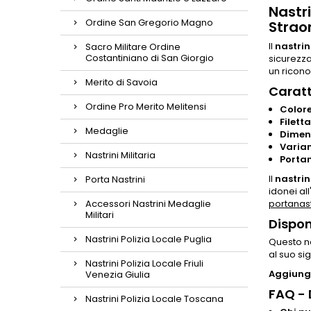
Nastri
Ordine San Gregorio Magno
Strao
Il
nastrin
Sacro Militare Ordine
Costantiniano di San Giorgio
sicurezza
un ricono
Merito di Savoia
Caratt
Ordine Pro Merito Melitensi
Colore
Filett
Medaglie
Dimen
Varian
Nastrini Militaria
Porta
Il
nastrin
Porta Nastrini
idonei al
Accessori Nastrini Medaglie
portanast
Militari
Dispon
Nastrini Polizia Locale Puglia
Questo na
al suo si
Nastrini Polizia Locale Friuli
Aggiungi
Venezia Giulia
FAQ -
Nastrini Polizia Locale Toscana