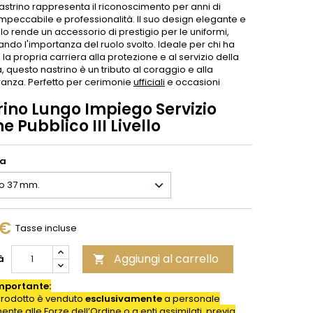
astrino rappresenta il riconoscimento per anni di
impeccabile e professionalità. Il suo design elegante e
o lo rende un accessorio di prestigio per le uniformi,
ando l'importanza del ruolo svolto. Ideale per chi ha
la propria carriera alla protezione e al servizio della
 questo nastrino è un tributo al coraggio e alla
anza. Perfetto per cerimonie
ufficiali
e occasioni
rino Lungo Impiego Servizio
e Pubblico III Livello
ia
 €
Tasse incluse
Aggiungi al carrello
à

mportante:
rodotto è venduto
esclusivamente
a personale
nte alle Forze dell’Ordine o a enti assimilati, previa