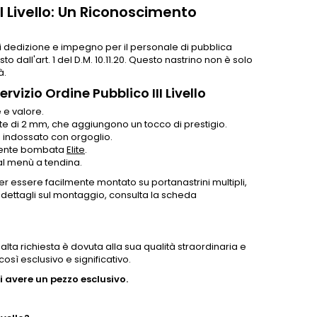
I Livello: Un Riconoscimento
i dedizione e impegno per il personale di pubblica
o dall'art. 1 del D.M. 10.11.20. Questo nastrino non è solo
à.
vizio Ordine Pubblico III Livello
e e valore.
rate di 2 mm, che aggiungono un tocco di prestigio.
e indossato con orgoglio.
ermente bombata
Elite
.
dal menù a tendina.
r essere facilmente montato su portanastrini multipli,
ri dettagli sul montaggio, consulta la scheda
 alta richiesta è dovuta alla sua qualità straordinaria e
sì esclusivo e significativo.
 avere un pezzo esclusivo.