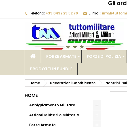
Gli or
Telefono:
+39.0432 29 52 79
E-mail:
info@tuttomil
M
C
A
add_circle_outline
De
No
dei
FORZE ARMATE
FORZE DI POLIZIA
PRODOTTI IN BUNDLE
Home
Decorazioni Onorificenze
Nastrini Pol
HOME
Abbigliamento Militare
Articoli Militari e Militaria
Forze Armate