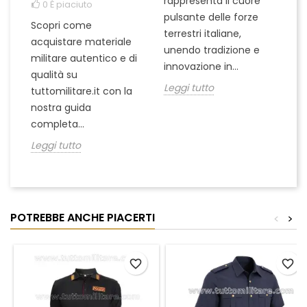
rappresenta il cuore
Er
0
È piaciuto
pulsante delle forze
ch
Scopri come
terrestri italiane,
le
acquistare materiale
unendo tradizione e
na
militare autentico e di
innovazione in...
Le
qualità su
Leggi tutto
tuttomilitare.it con la
nostra guida
completa...
Leggi tutto
POTREBBE ANCHE PIACERTI
<
>
favorite_border
favorite_border