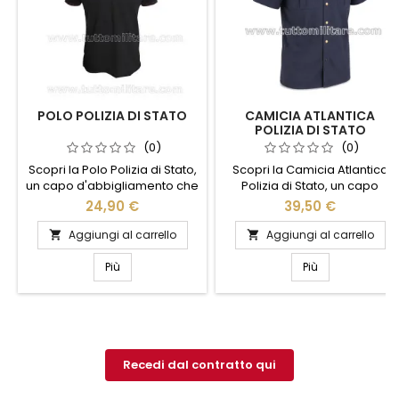
POLO POLIZIA DI STATO
CAMICIA ATLANTICA
POLIZIA DI STATO
(0)
(0)
Scopri la Polo Polizia di Stato,
Scopri la Camicia Atlantica
un capo d'abbigliamento che
Polizia di Stato, un capo
unisce stile e funzionalità.
d'abbigliamento che unisce
24,90 €
39,50 €
Realizzata con materiali di
stile e funzionalità. Realizzata
alta qualità, questa polo offre
con materiali di alta qualità,
Aggiungi al carrello
Aggiungi al carrello


comfort e resistenza, ideale
questa camicia offre comfort
per l'uso quotidiano. Il design
e resistenza, ideale per chi
Più
Più
elegante, arricchito dal logo
cerca un look professionale
ufficiale, conferisce un tocco
e curato. Il design elegante è
di autorità e professionalità.
arricchito da dettagli distintivi
Perfetta per chi desidera un
che riflettono l'orgoglio e la
look distintivo e...
tradizione della Polizia di...
Recedi dal contratto qui