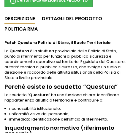
help_outline
CHIEDI INFORMAZIONI SUL PRODOTTO
DESCRIZIONE
DETTAGLI DEL PRODOTTO
POLITICA RMA
Patch Questura Polizia di St
o, il Ruolo Territoriale
at
La
Questura
è la struttura provinciale della Polizia di Stato,
punto di riferimento per funzioni di pubblica sicurezza e
coordinamento operativo sul territorio. È guidata dal Questore,
autorità tecnica di pubblica sicurezza, che svolge un ruolo di
direzione e raccordo delle attività istituzionali della Polizia di
Stato a livello provinciale.
Perché esiste lo scudetto “Questura”
Lo scudetto “
Questura
” ha una funzione chiara: identificare
l’appartenenza all’ufficio territoriale e contribuire a:
riconoscibilità istituzionale;
uniformità visiva del personale;
immediata identificazione dell’ufficio di riferimento.
Inquadramento normativo (riferimento