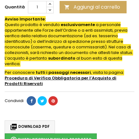
Aggiungi al carrello
Quantità

Avviso Importante:
Questo prodotto è venduto
esclusivamente
a personale
appartenente alle Forze dell’Ordine o a enti assimilati, previa
verifica della relativa documentazione (ad es. tesserino
identificativo) o dell’indirizzo di spedizione presso strutture
riconosciute (caserme, questure o commissariati). Nel caso di
collezionisti, sarà richiesto un documento che attesti tale status.
L’acquisto è pertanto
subordinato
al buon esito di questa
verifica.
Per conoscere
tutti i passaggi necessari
, visita la pagina:
Procedura di Verifica Obbligatoria per l’Acquisto di
Prodotti
Riservati
Condividi

DOWNLOAD PDF