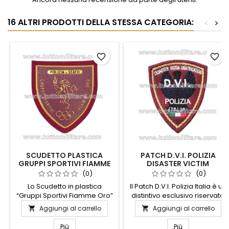
16 ALTRI PRODOTTI DELLA STESSA CATEGORIA:
<
>
favorite_border
favorite_border
SCUDETTO PLASTICA
PATCH D.V.I. POLIZIA
GRUPPI SPORTIVI FIAMME
DISASTER VICTIM
ORO POLIZIA DI STATO
IDENTIFICATION
(0)
(0)
Lo Scudetto in plastica
Il Patch D.V.I. Polizia Italia è un
“Gruppi Sportivi Fiamme Oro”
distintivo esclusivo riservato
Polizia di Stato è un distintivo
agli appartenenti alla Polizia
Aggiungi al carrello
Aggiungi al carrello


tecnico e simbolico,
di Stato, simbolo di
progettato per
professionalità e impegno
Più
Più