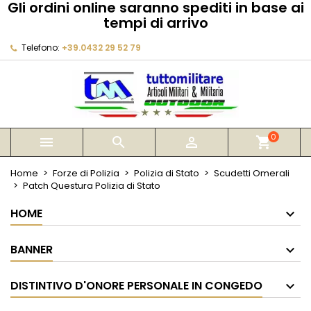
Gli ordini online saranno spediti in base ai
×
×
×
tempi di arrivo
My wishlists
Crea lista dei desideri
Accedi
Telefono:
+39.0432 29 52 79
Create new list
add_circle_outline
Devi avere effettuato l'accesso per salvare dei
Nome lista dei desideri
prodotti nella tua lista dei desideri.
Annulla
Accedi
Annulla
Crea lista dei desideri
0



shopping_cart
Home
Forze di Polizia
Polizia di Stato
Scudetti Omerali
Patch Questura Polizia di Stato
HOME
BANNER
DISTINTIVO D'ONORE PERSONALE IN CONGEDO