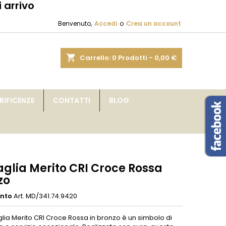
 arrivo
×
×
×
Benvenuto,
Accedi
o
Crea un account
sta
shopping_cart
Carrello:
0
Prodotti - 0,00 €
i
IFICENZE
CONTATTI
BLOG
i
glia Merito CRI Croce Rossa
zo
ento
Art. MD/341.74.9420
lia Merito CRI Croce Rossa in bronzo è un simbolo di