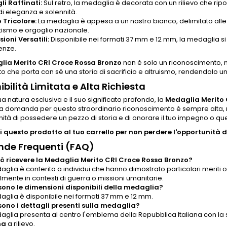
li Raffinati:
Sul retro, la medaglia è decorata con un rilievo che ripor
di eleganza e solennità.
 Tricolore:
La medaglia è appesa a un nastro bianco, delimitato alle d
ttismo e orgoglio nazionale.
ioni Versatili:
Disponibile nei formati 37 mm e 12 mm, la medaglia s
enze.
lia Merito CRI Croce Rossa Bronzo
non è solo un riconoscimento, 
o che porta con sé una storia di sacrificio e altruismo, rendendolo u
ibilità Limitata e Alta Richiesta
ua natura esclusiva e il suo significato profondo, la
Medaglia Merito 
 La domanda per questo straordinario riconoscimento è sempre alta,
nità di possedere un pezzo di storia e di onorare il tuo impegno o qu
 questo prodotto al tuo carrello per non perdere l'opportunità di
de Frequenti (FAQ)
ò ricevere la Medaglia Merito CRI Croce Rossa Bronzo?
glia è conferita a individui che hanno dimostrato particolari meriti o
lmente in contesti di guerra o missioni umanitarie.
sono le dimensioni disponibili della medaglia?
aglia è disponibile nei formati 37 mm e 12 mm.
sono i dettagli presenti sulla medaglia?
aglia presenta al centro l'emblema della Repubblica Italiana con la 
na
a rilievo.