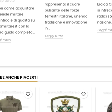
È piaciuto
rappresenta il cuore
Eroica C
ri come acquistare
pulsante delle forze
si intre
riale militare
terrestri italiane, unendo
radici s
ntico e di qualità su
tradizione e innovazione
nazione. 
omilitare.it con la
in...
Leggi tu
ra guida completa...
Leggi tutto
i tutto
BE ANCHE PIACERTI
favorite_border
favorite_border