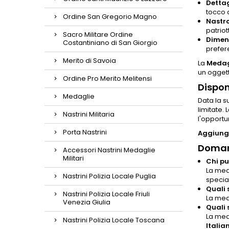
Dettag
tocco 
Ordine San Gregorio Magno
Nastro
patrio
Sacro Militare Ordine
Dimens
Costantiniano di San Giorgio
prefer
Merito di Savoia
La
Medag
un oggett
Ordine Pro Merito Melitensi
Dispon
Medaglie
Data la s
limitate.
Nastrini Militaria
l'opportu
Porta Nastrini
Aggiungi
Doman
Accessori Nastrini Medaglie
Militari
Chi pu
La meda
Nastrini Polizia Locale Puglia
specia
Quali 
Nastrini Polizia Locale Friuli
La med
Venezia Giulia
Quali 
La med
Nastrini Polizia Locale Toscana
Italia