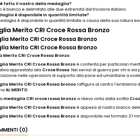
 fatto il nastro della medaglia?
ro è bianco e delimitato alle due estremità dal tricolore italiano.
aglia è disponibile in quantità limitate?
medaglia è disponibile in quantità limitate a causa della sua natura esc
lia Merito CRI Croce Rossa Bronzo
ia Merito CRI Croce Rossa Bronzo
ia Merito CRI Croce Rossa Bronzo
 Merito CRI Croce Rossa Bronzo
lia Merito CRI Croce Rossa Bronzo
è conferita per particolari meri
tiva apprestata alla
Croce Rossa
. Nei servizi di guerra per chi si s
ciazione nelle operazioni di supporto alla pace ed umanitarie a soste
lia Merito CRI Croce Rossa bronzo
raffigura al centro l'emblema d
una
AL MERITO
.
la
medaglia CRI croce rossa bronzo
a rilievo cinta dalla scritta
Croc
ia Merito CRI Croce Rossa Bronzo
è appesa al nastro bianco delimi
lia Merito CRI Croce Rossa Bronzo
è disponibile nel formato 37 m
MENTI (0)