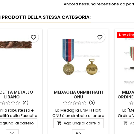
Ancora nessuna recensione da parte
RI PRODOTTI DELLA STESSA CATEGORIA:
Non dis
favorite_border
favorite_border
CETTA METALLO
MEDAGLIA UNMIH HAITI
MEDA
LIBANO
ONU
ORDINE
(0)
(0)
ri la robustezza e
La Medaglia UNMIH Haiti
La "M
abilità della Fascetta
ONU è un simbolo di onore
Ordine V
 Libano, l'accessorio
e dedizione, conferito a
sim
ggiungi al carrello
Aggiungi al carrello
Ag


per fissaggi sicuri e
coloro che hanno servito
riconos
turi. Realizzata in
con impegno nella Missione
che h
Più
Più