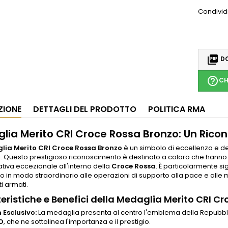
Condivid

DO
help_outline
CH
ZIONE
DETTAGLI DEL PRODOTTO
POLITICA RMA
lia Merito CRI Croce Rossa Bronzo: Un Rico
lia Merito CRI Croce Rossa Bronzo
è un simbolo di eccellenza e ded
i. Questo prestigioso riconoscimento è destinato a coloro che hann
tiva eccezionale all'interno della
Croce Rossa
. È particolarmente sig
to in modo straordinario alle operazioni di supporto alla pace e alle 
ti armati.
eristiche e Benefici della Medaglia Merito CRI C
 Esclusivo:
La medaglia presenta al centro l'emblema della Repubblic
O
, che ne sottolinea l'importanza e il prestigio.