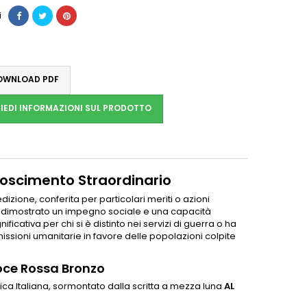
i
WNLOAD PDF
IEDI INFORMAZIONI SUL PRODOTTO
noscimento Straordinario
izione, conferita per particolari meriti o azioni
o dimostrato un impegno sociale e una capacità
nificativa per chi si è distinto nei servizi di guerra o ha
missioni umanitarie in favore delle popolazioni colpite
roce Rossa Bronzo
a Italiana, sormontato dalla scritta a mezza luna
AL