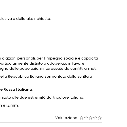
lusiva e della alta richiesta.
ti o azioni personali, per l'impegno sociale e capacità
ia particolarmente distinto o adoperato in favore
gno delle popolazioni interessate da conflitti armati.
ella Repubblica Italiana sormontata dalla scritta a
e Rossa Italiana
.
tato alle due estremità dal tricolore italiano.
m e 12 mm.
Valutazione