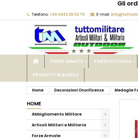
Gli or
Telefono:
+39.0432 29 52 79
E-mail:
info@tuttomil
M
C
A
add_circle_outline
De
No
dei
FORZE ARMATE
FORZE DI POLIZIA
PRODOTTI IN BUNDLE
Home
Decorazioni Onorificenze
Medaglie F
HOME
Abbigliamento Militare
Articoli Militari e Militaria
Forze Armate