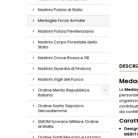
Nastrini Polizia di Stato
Medaglie Forze Armate
Nastrini Polizia Penitenziaria
Nastrini Corpo Forestale dello
Stato
Nastrini Croce Rossa e 118
DESCRI
Nastrini Guardia di Finanza
Nastrini Vigili del Fuoco
Medag
La
Medag
Ordine Merito Repubblica
Italiana
personal
organizza
Ordine Santo Sepolcro
contribui
Gerusalemme
da conflit
Caratt
SMOM Sovrano Militare Ordine
di Malta
Design
MERIT
Ordine Santi Maurizio e Lazzaro