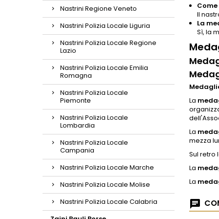
Come è
Nastrini Regione Veneto
Il nast
La med
Nastrini Polizia Locale Liguria
Sì, la 
Nastrini Polizia Locale Regione
Medag
Lazio
Medagl
Nastrini Polizia Locale Emilia
Medagl
Romagna
Medaglia
Nastrini Polizia Locale
Piemonte
La
medag
organizza
Nastrini Polizia Locale
dell'Asso
Lombardia
La
medag
mezza l
Nastrini Polizia Locale
Campania
Sul retro 
Nastrini Polizia Locale Marche
La
medagl
La
medag
Nastrini Polizia Locale Molise
Nastrini Polizia Locale Calabria
COM
Zaini Bauli Borse