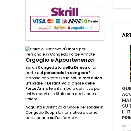
accia
questa
resiste
corro
presta
nelle con
ART
suo d
rende
v
Orgoglio e Appartenenza
Sei un
Congedato della Difesa
o fai
parte del
personale in congedo
?
Indossa con fierezza la
spilla metallica
ufficiale
. Il
Distintivo d'Onore delle
QUAL È LA DIFFERENZA
È POSSIBILE
GUI
Forze Armate
è il simbolo definitivo per
TRA LA CORDURA
PERSONALIZZARE
ACQ
chi ha servito lo Stato con dedizione e
valore.
1000D E IL NYLON NEI
PATCH CON NUMERO
MAT
PORTA CARICATORI E
DI MATRICOLA E
SU 
Acquista il Distintivo d'Onore Personale in
ZAINI TATTICI ?
GRUPPO SANGUIGNO
L' I
Congedo
Scopri la normativa e come
?
PRI
posizionarlo sull'uniforme »
995 visualizzazioni
0
È piaciuto
2662 visualizzazioni
21