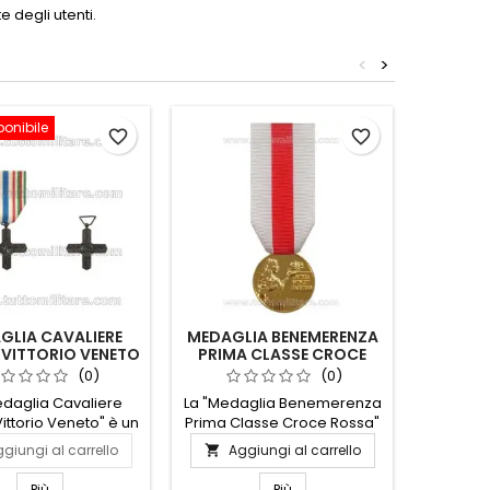
 degli utenti.
<
>
ponibile
Non disp
favorite_border
favorite_border
GLIA CAVALIERE
MEDAGLIA BENEMERENZA
 VITTORIO VENETO
PRIMA CLASSE CROCE
COM
ROSSA
GOLFO 
(0)
(0)
edaglia Cavaliere
La "Medaglia Benemerenza
La Cro
ittorio Veneto" è un
Prima Classe Croce Rossa"
Golfo P
bolo di onore e
è un simbolo di eccellenza
simb
giungi al carrello
Aggiungi al carrello
Ag


cimento per coloro
e dedizione umanitaria.
sacrifici
anno servito con
Realizzata con materiali di
che h
Più
Più