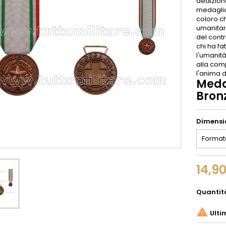
dedizion
medaglia
coloro c
umanitari
del contr
chi ha fa
l'umanità
alla com
l'anima d
Meda
Bron
Dimensi
14,9
Quantit

Ulti