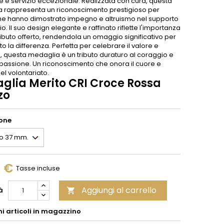
e e servizio eccezionale. Realizzata con cura, questa
 rappresenta un riconoscimento prestigioso per
he hanno dimostrato impegno e altruismo nel supporto
o. Il suo design elegante e raffinato riflette l'importanza
ibuto offerto, rendendola un omaggio significativo per
tto la differenza. Perfetta per celebrare il valore e
, questa medaglia è un tributo duraturo al coraggio e
passione. Un riconoscimento che onora il cuore e
el volontariato.
glia Merito CRI Croce Rossa
zo
one
0 €
Tasse incluse
Aggiungi al carrello
à

mi articoli in magazzino