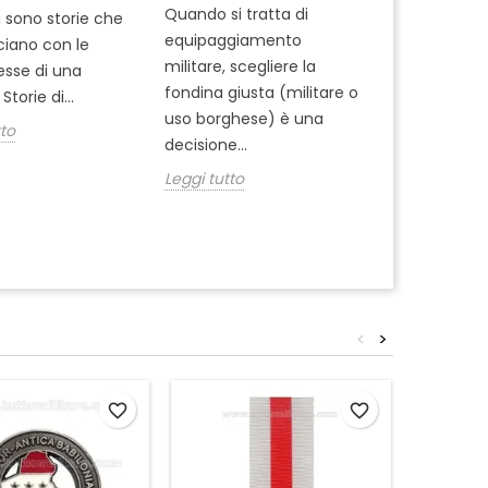
Quando si tratta di
Ti sei mai m
i sono storie che
equipaggiamento
come si pre
cciano con le
militare, scegliere la
professionisti
tesse di una
fondina giusta (militare o
dell'Arma ? 
Storie di...
uso borghese) è una
del 1° Reggi
tto
decisione...
Leggi tutto
Leggi tutto
<
>
favorite_border
favorite_border