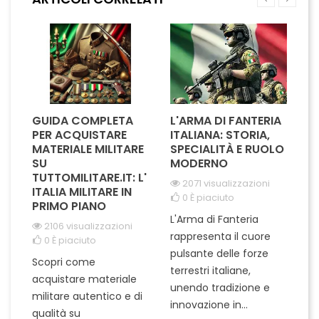
elegante e sobrio la rende
perfetta per una vasta
ideale per...
gamma...
GUIDA COMPLETA
L'ARMA DI FANTERIA
A
PER ACQUISTARE
ITALIANA: STORIA,
T
MATERIALE MILITARE
SPECIALITÀ E RUOLO
V
SU
MODERNO
D
TUTTOMILITARE.IT: L'
2071 visualizzazioni
ITALIA MILITARE IN
0
È piaciuto
PRIMO PIANO
L'Arma di Fanteria
Le
2106 visualizzazioni
rappresenta il cuore
Er
0
È piaciuto
pulsante delle forze
ch
Scopri come
terrestri italiane,
le
acquistare materiale
unendo tradizione e
na
militare autentico e di
innovazione in...
Le
qualità su