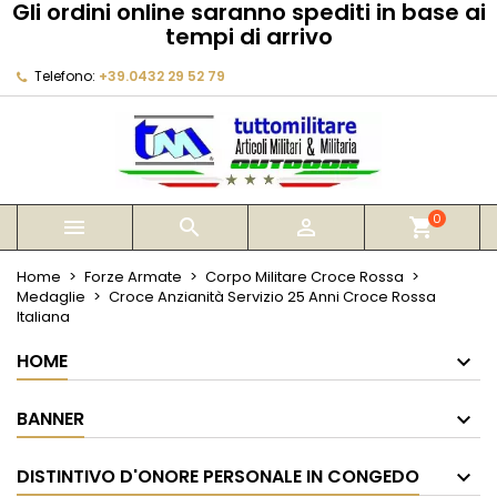
Gli ordini online saranno spediti in base ai
×
×
×
tempi di arrivo
My wishlists
Crea lista dei desideri
Accedi
Telefono:
+39.0432 29 52 79
Create new list
add_circle_outline
Devi avere effettuato l'accesso per salvare dei
Nome lista dei desideri
prodotti nella tua lista dei desideri.
Annulla
Accedi
Annulla
Crea lista dei desideri
0



shopping_cart
Home
Forze Armate
Corpo Militare Croce Rossa
Medaglie
Croce Anzianità Servizio 25 Anni Croce Rossa
Italiana
HOME
BANNER
DISTINTIVO D'ONORE PERSONALE IN CONGEDO