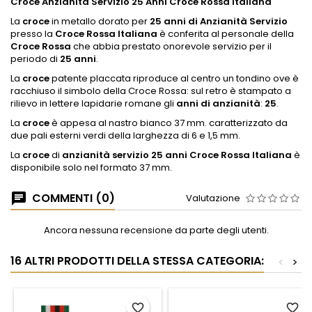
Croce Anzianità Servizio 25 Anni Croce Rossa italiana
La
croce
in metallo dorato per
25 anni di Anzianità Servizio
presso la
Croce Rossa Italiana
è conferita al personale della
Croce Rossa
che abbia prestato onorevole servizio per il
periodo di
25 anni
.
La
croce
patente placcata riproduce al centro un tondino ove è
racchiuso il simbolo della Croce Rossa: sul retro è stampato a
rilievo in lettere lapidarie romane gli
anni di anzianità
:
25
.
La
croce
è appesa al nastro bianco 37 mm. caratterizzato da
due pali esterni verdi della larghezza di 6 e 1,5 mm.
La
croce
di
anzianità servizio 25 anni Croce Rossa Italiana
è
disponibile solo nel formato 37 mm.
COMMENTI (0)
Valutazione
Ancora nessuna recensione da parte degli utenti.
16 ALTRI PRODOTTI DELLA STESSA CATEGORIA:
<
>
favorite_border
favorite_border