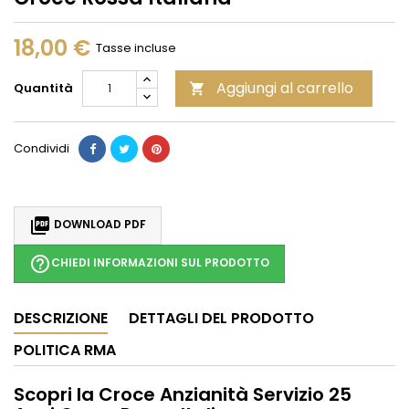
18,00 €
Tasse incluse
Aggiungi al carrello
Quantità

Condividi

DOWNLOAD PDF
help_outline
CHIEDI INFORMAZIONI SUL PRODOTTO
DESCRIZIONE
DETTAGLI DEL PRODOTTO
POLITICA RMA
Scopri la Croce Anzianità Servizio 25