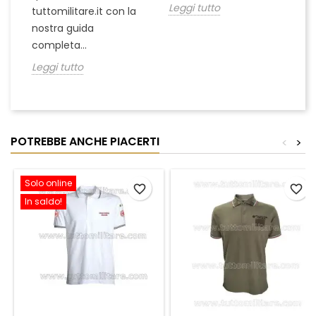
Leggi tutto
tuttomilitare.it con la
nostra guida
completa...
Leggi tutto
POTREBBE ANCHE PIACERTI
<
>
Solo online
favorite_border
favorite_border
In saldo!