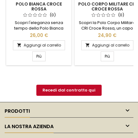
POLO BIANCA CROCE
POLO CORPO MILITARE CRI
ROSSA
CROCE ROSSA
(0)
(0)
Scopri l'eleganza senza
Scopri la Polo Corpo Militare
tempo della Polo Bianca
CRI Croce Rossa, un capo
Croce Rossa. Realizzata in
d'abbigliamento che unisce
26,00 €
24,90 €
cotone di alta qualità, questa
stile e funzionalità. Realizzata
polo offre comfort e stile in
con materiali di alta qualità,
Aggiungi al carrello
Aggiungi al carrello


ogni occasione. Il design
questa polo offre comfort e
classico è arricchito dal
resistenza, ideale per chi è
Più
Più
distintivo logo della Croce
sempre in movimento. Il
Rossa, simbolo di solidarietà
design elegante, arricchito
e impegno. Perfetta per un
dal logo ufficiale della Croce
look casual ma curato, si
Rossa, rende omaggio al
abbina facilmente a jeans o
coraggio e alla dedizione dei
pantaloni eleganti. Ideale
membri del corpo...
Recedi dal contratto qui
per...

PRODOTTI

LA NOSTRA AZIENDA