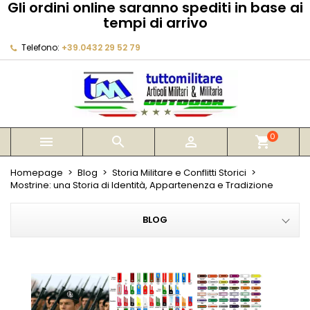
Gli ordini online saranno spediti in base ai
×
×
×
×
tempi di arrivo
My wishlists
((modalTitle))
Crea lista dei desideri
Accedi
Telefono:
+39.0432 29 52 79
Create new list
add_circle_outline
((confirmMessage))
Devi avere effettuato l'accesso per salvare dei
Nome lista dei desideri
prodotti nella tua lista dei desideri.
((cancelText))
((modalDeleteText))
Annulla
Accedi
Annulla
Crea lista dei desideri
0



shopping_cart
Homepage
Blog
Storia Militare e Conflitti Storici
Mostrine: una Storia di Identità, Appartenenza e Tradizione
BLOG