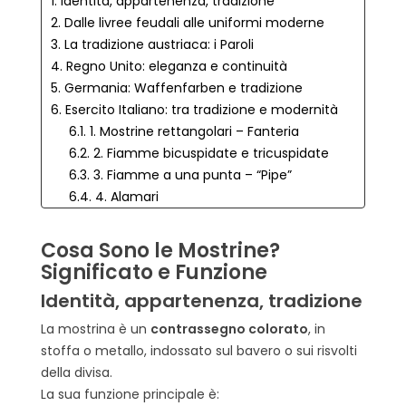
1. Identità, appartenenza, tradizione
2. Dalle livree feudali alle uniformi moderne
3. La tradizione austriaca: i Paroli
4. Regno Unito: eleganza e continuità
5. Germania: Waffenfarben e tradizione
6. Esercito Italiano: tra tradizione e modernità
6.1. 1. Mostrine rettangolari – Fanteria
6.2. 2. Fiamme bicuspidate e tricuspidate
6.3. 3. Fiamme a una punta – “Pipe”
6.4. 4. Alamari
6.5. 1. Dove si indossano le mostrine militari?
6.6. 2. Cosa distingue una mostrina da un
Cosa Sono le Mostrine?
alamare?
Significato e Funzione
6.7. 3. Le fiamme sono mostrine?
Identità, appartenenza, tradizione
6.8. 4. Le mostrine identificano il grado?
6.9. 5. Esistono mostrine per collezionisti?
La mostrina è un
contrassegno colorato
, in
stoffa o metallo, indossato sul bavero o sui risvolti
della divisa.
La sua funzione principale è: