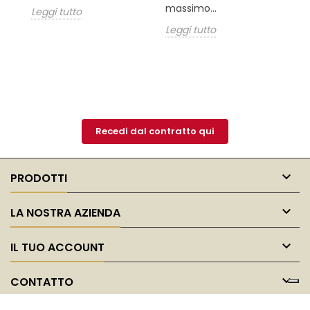
massimo...
Leggi tutto
Le
Leggi tutto
Recedi dal contratto qui

PRODOTTI

LA NOSTRA AZIENDA

IL TUO ACCOUNT

CONTATTO