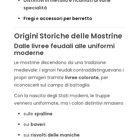
Distintivi in metallo e ricamati di varie
specialità
Fregi
e
accessori per berretto
Origini Storiche delle Mostrine
Dalle livree feudali alle uniformi
moderne
Le mostrine discendono da una tradizione
medievale: i signori feudali contraddistinguevano i
propri armigeri tramite
livree colorate
, per
riconoscerli sul campo di battaglia.
Con la nascita degli Stati moderni, le truppe
vennero uniformate, ma i colori distintivi rimasero:
sulle
spalline
sui
baveri
sui
risvolti delle maniche