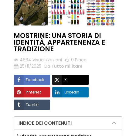
MOSTRINE: UNA STORIA DI
IDENTITÀ, APPARTENENZA E
TRADIZIONE
4864 Visualizzazioni
0
Piace
25/11/2025
Da
Tutto militare
Facebook
X
Pinterest
LinkedIn
Tumblr
INDICE DEI CONTENUTI