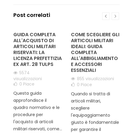
Post correlati
GUIDA COMPLETA
COME SCEGLIERE GLI
P
ALL'ACQUISTO DI
ARTICOLI MILITARI
V
E
ARTICOLI MILITARI
IDEALI: GUIDA
O
RISERVATI: LA
COMPLETA
L
L'
LICENZA PREFETTIZIA
ALL'ABBIGLIAMENTO
P
EX ART. 28 TULPS
E ACCESSORI
ESSENZIALI
5574
vi
i
visualizzazioni
855 visualizzazioni
0
Piace
0
Piace
L’
Questa guida
Quando si tratta di
pr
approfondisce il
articoli militari,
Tu
quadro normativo e le
i
scegliere
s
procedure per
l'equipaggiamento
ve
l'acquisto di articoli
giusto è fondamentale
co
militari riservati, come...
per garantire il
le